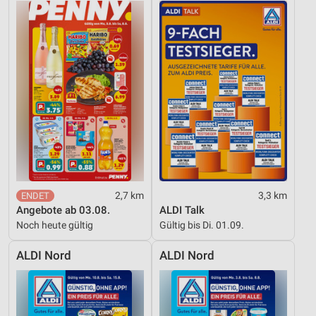
Wir nutzen Ihre Daten für folgende Zwecke:
IAB-Verarbeitungszwecke:
Speichern von oder Zugriff auf Informationen
auf einem Endgerät
Verwendung reduzierter Daten zur Auswahl von
Werbeanzeigen
Erstellung von Profilen für personalisierte
Werbung
Verwendung von Profilen zur Auswahl
personalisierter Werbung
2,7 km
3,3 km
Angebote ab 03.08.
ALDI Talk
Erstellung von Profilen zur Personalisierung
Noch heute gültig
Gültig bis Di. 01.09.
von Inhalten
ALDI Nord
ALDI Nord
Verwendung von Profilen zur Auswahl
personalisierter Inhalte
Messung der Werbeleistung