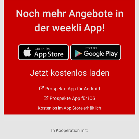
Noch mehr Angebote in
der weekli App!
Jetzt kostenlos laden
Prospekte App für Android
Prospekte App für iOS
Kostenlos im App Store erhältlich
In Kooperation mit: