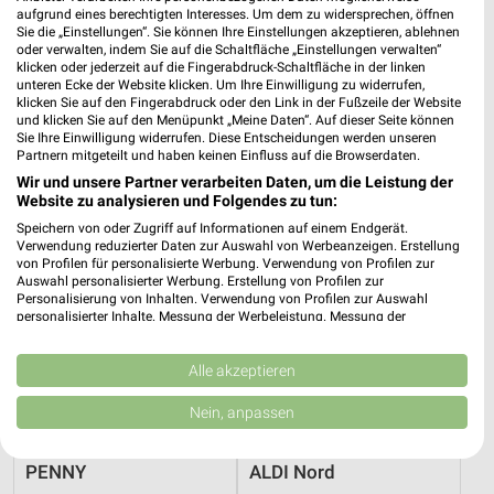
17 Prospekte
aufgrund eines berechtigten Interesses. Um dem zu widersprechen, öffnen
Sie die „Einstellungen“. Sie können Ihre Einstellungen akzeptieren, ablehnen
Lidl
NETTO
oder verwalten, indem Sie auf die Schaltfläche „Einstellungen verwalten“
klicken oder jederzeit auf die Fingerabdruck-Schaltfläche in der linken
unteren Ecke der Website klicken. Um Ihre Einwilligung zu widerrufen,
klicken Sie auf den Fingerabdruck oder den Link in der Fußzeile der Website
und klicken Sie auf den Menüpunkt „Meine Daten“. Auf dieser Seite können
Sie Ihre Einwilligung widerrufen. Diese Entscheidungen werden unseren
Partnern mitgeteilt und haben keinen Einfluss auf die Browserdaten.
Wir und unsere Partner verarbeiten Daten, um die Leistung der
Website zu analysieren und Folgendes zu tun:
Speichern von oder Zugriff auf Informationen auf einem Endgerät.
Verwendung reduzierter Daten zur Auswahl von Werbeanzeigen. Erstellung
von Profilen für personalisierte Werbung. Verwendung von Profilen zur
Auswahl personalisierter Werbung. Erstellung von Profilen zur
Personalisierung von Inhalten. Verwendung von Profilen zur Auswahl
personalisierter Inhalte. Messung der Werbeleistung. Messung der
Performance von Inhalten. Analyse von Zielgruppen durch Statistiken oder
Kombinationen von Daten aus verschiedenen Quellen. Entwicklung und
Verbesserung der Angebote. Verwendung reduzierter Daten zur Auswahl
Alle akzeptieren
4,2 km
4,3 km
von Inhalten.
Angebote ab 03.08.
Angebote ab 03.08.
Daten können außerhalb der Europäischen Union weitergegeben und in die
Nein, anpassen
USA gesendet werden.
Noch heute gültig
Noch heute gültig
Ihre Einwilligung und die cookie Richtlinie gelten ausschließlich für diese
Website/App.
PENNY
ALDI Nord
Partnerliste anzeigen (1 IAB-Anbieter)