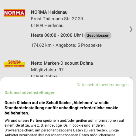
NORMA Heidenau
Ernst-Thälmann-Str. 37-39
01809 Heidenau
❯
Heute 08:00 - 20:00 Uhr |
Geschlossen
174,62 km • Angebote: 5 Prospekte
Netto Marken-Discount Dohna
Müglitztalstr. 97
01809 Dohna
❯
Datenschutzbestimmungen
Heute 07:00 - 20:00 Uhr |
Geschlossen
Datenschutzeinstellungen
174,78 km • Angebote: 4 Prospekte
Durch Klicken auf die Schaltfläche „Ablehnen“ wird die
Standardeinstellung nur für unbedingt erforderliche cookie
beibehalten.
Discounter Angebote und Prospekte für
Wir und unsere Partner speichern und/oder greifen auf Informationen auf
Dohma
einem Gerät zu, wie z. B. eindeutige IDs in cookie und anderen
Browserspeichern, um personenbezogene Daten zu verarbeiten. Einige
Anbieter verarbeiten Ihre personenbezogenen Daten möglicherweise