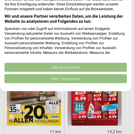
Sie Ihre Einwilligung widerrufen. Diese Entscheidungen werden unseren
Partnern mitgeteilt und haben keinen Einfluss auf die Browserdaten.
Wir und unsere Partner verarbeiten Daten, um die Leistung der
13,3 km
11 km
Website zu analysieren und Folgendes zu tun:
Angebote ab 03.08.
Dieter Knoll
Speichern von oder Zugriff auf Informationen auf einem Endgerät.
Noch heute gültig
Gültig bis Fr. 14.08.
Verwendung reduzierter Daten zur Auswahl von Werbeanzeigen. Erstellung
von Profilen für personalisierte Werbung. Verwendung von Profilen zur
XXXLutz
Kaufland
Auswahl personalisierter Werbung. Erstellung von Profilen zur
Personalisierung von Inhalten. Verwendung von Profilen zur Auswahl
personalisierter Inhalte. Messung der Werbeleistung. Messung der
Performance von Inhalten. Analyse von Zielgruppen durch Statistiken oder
Kombinationen von Daten aus verschiedenen Quellen. Entwicklung und
Verbesserung der Angebote. Verwendung reduzierter Daten zur Auswahl
Alle akzeptieren
von Inhalten.
Daten können außerhalb der Europäischen Union weitergegeben und in die
Nein, anpassen
USA gesendet werden.
Ihre Einwilligung und die cookie Richtlinie gelten ausschließlich für diese
Website/App.
Partnerliste anzeigen (1 IAB-Anbieter)
Wir nutzen Ihre Daten für folgende Zwecke:
IAB-Verarbeitungszwecke:
Speichern von oder Zugriff auf Informationen
auf einem Endgerät
11 km
14,2 km