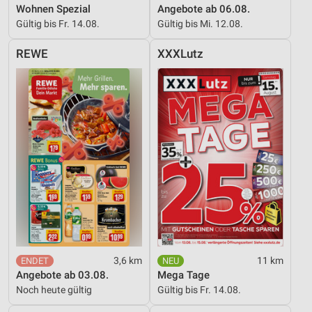
Wohnen Spezial
Angebote ab 06.08.
Verwendung reduzierter Daten zur Auswahl von
Gültig bis Fr. 14.08.
Gültig bis Mi. 12.08.
Werbeanzeigen
REWE
XXXLutz
Erstellung von Profilen für personalisierte
Werbung
Verwendung von Profilen zur Auswahl
personalisierter Werbung
Erstellung von Profilen zur Personalisierung
von Inhalten
Verwendung von Profilen zur Auswahl
personalisierter Inhalte
Messung der Werbeleistung
Messung der Performance von Inhalten
3,6 km
11 km
Angebote ab 03.08.
Mega Tage
Analyse von Zielgruppen durch Statistiken oder
Noch heute gültig
Gültig bis Fr. 14.08.
Kombinationen von Daten aus verschiedenen
Quellen