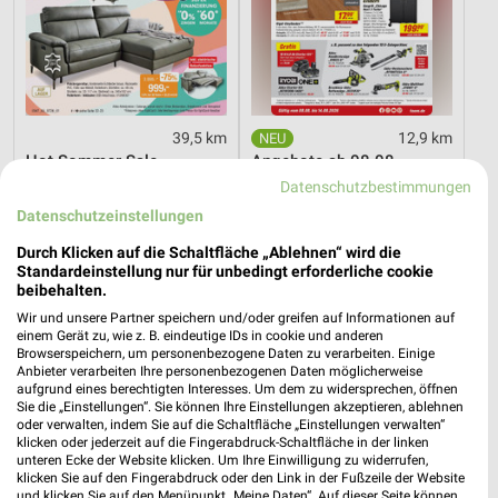
39,5 km
12,9 km
Hot Sommer Sale
Angebote ab 08.08.
Gültig bis Sa. 29.08.
Gültig bis Fr. 14.08.
Datenschutzbestimmungen
Datenschutzeinstellungen
PENNY
XXXLutz
Durch Klicken auf die Schaltfläche „Ablehnen“ wird die
Standardeinstellung nur für unbedingt erforderliche cookie
beibehalten.
Wir und unsere Partner speichern und/oder greifen auf Informationen auf
einem Gerät zu, wie z. B. eindeutige IDs in cookie und anderen
Browserspeichern, um personenbezogene Daten zu verarbeiten. Einige
Anbieter verarbeiten Ihre personenbezogenen Daten möglicherweise
aufgrund eines berechtigten Interesses. Um dem zu widersprechen, öffnen
Sie die „Einstellungen“. Sie können Ihre Einstellungen akzeptieren, ablehnen
oder verwalten, indem Sie auf die Schaltfläche „Einstellungen verwalten“
klicken oder jederzeit auf die Fingerabdruck-Schaltfläche in der linken
unteren Ecke der Website klicken. Um Ihre Einwilligung zu widerrufen,
klicken Sie auf den Fingerabdruck oder den Link in der Fußzeile der Website
und klicken Sie auf den Menüpunkt „Meine Daten“. Auf dieser Seite können