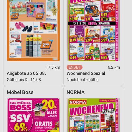
17,5 km
6,2 km
Angebote ab 05.08.
Wochenend Spezial
Gültig bis Di. 11.08.
Noch heute gültig
Möbel Boss
NORMA