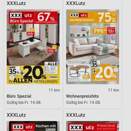
XXXLutz
XXXLutz
Entwicklung und Verbesserung der Angebote
Verwendung reduzierter Daten zur Auswahl von
Inhalten
IAB-Besonderheiten:
Verwendung genauer Standortdaten
Geräte anhand von aktiv angeforderten
Informationen identifizieren
Nicht-IAB-Verarbeitungszwecke:
Notwendig
11 km
11 km
Performance
Büro Spezial
Wohnenpreishits
Gültig bis Fr. 14.08.
Gültig bis Fr. 14.08.
Funktional
XXXLutz
XXXLutz
Werbung