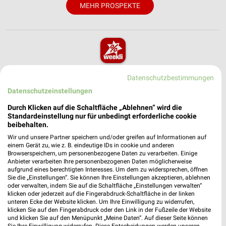
MEHR PROSPEKTE
weekli - Prospekte & Angebote App
Datenschutzbestimmungen
Datenschutzeinstellungen
Alle NKD Angebote immer griffbereit – mit der kostenlosen
weekli App für iOS & Android.
Durch Klicken auf die Schaltfläche „Ablehnen“ wird die
Standardeinstellung nur für unbedingt erforderliche cookie
beibehalten.
✔
Standortgenaue Angebote
✔
Folge deinem Lieblingshändler
Wir und unsere Partner speichern und/oder greifen auf Informationen auf
einem Gerät zu, wie z. B. eindeutige IDs in cookie und anderen
✔
Push-Benachrichtigungen bei neuen Prospekten
Browserspeichern, um personenbezogene Daten zu verarbeiten. Einige
✔
Einkaufsliste - Einkauf stressfrei planen
Anbieter verarbeiten Ihre personenbezogenen Daten möglicherweise
aufgrund eines berechtigten Interesses. Um dem zu widersprechen, öffnen
Sie die „Einstellungen“. Sie können Ihre Einstellungen akzeptieren, ablehnen
JETZT LADEN UND SPAREN!
oder verwalten, indem Sie auf die Schaltfläche „Einstellungen verwalten“
klicken oder jederzeit auf die Fingerabdruck-Schaltfläche in der linken
unteren Ecke der Website klicken. Um Ihre Einwilligung zu widerrufen,
klicken Sie auf den Fingerabdruck oder den Link in der Fußzeile der Website
und klicken Sie auf den Menüpunkt „Meine Daten“. Auf dieser Seite können