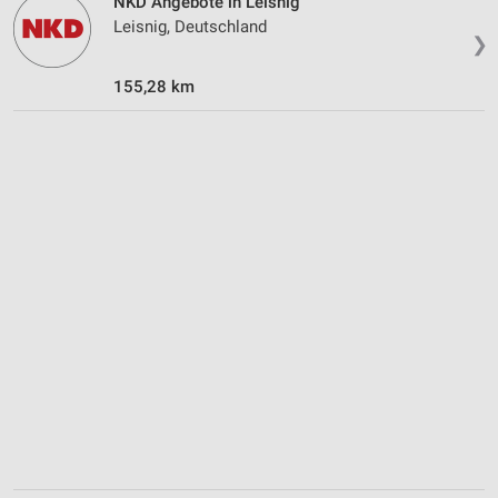
NKD Angebote in Leisnig
Verwendung reduzierter Daten zur Auswahl von
Leisnig, Deutschland
Werbeanzeigen
❯
Erstellung von Profilen für personalisierte
155,28 km
Werbung
Verwendung von Profilen zur Auswahl
personalisierter Werbung
Erstellung von Profilen zur Personalisierung
von Inhalten
Verwendung von Profilen zur Auswahl
personalisierter Inhalte
Messung der Werbeleistung
Messung der Performance von Inhalten
Analyse von Zielgruppen durch Statistiken oder
Kombinationen von Daten aus verschiedenen
Quellen