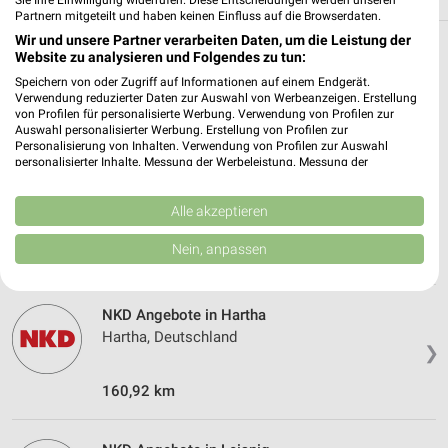
Sie Ihre Einwilligung widerrufen. Diese Entscheidungen werden unseren
Partnern mitgeteilt und haben keinen Einfluss auf die Browserdaten.
Wir und unsere Partner verarbeiten Daten, um die Leistung der
Website zu analysieren und Folgendes zu tun:
Weitere NKD Geschäfte mit Angeboten in
Speichern von oder Zugriff auf Informationen auf einem Endgerät.
und um Döbeln
Verwendung reduzierter Daten zur Auswahl von Werbeanzeigen. Erstellung
von Profilen für personalisierte Werbung. Verwendung von Profilen zur
5 Geschäfte und Orte
Auswahl personalisierter Werbung. Erstellung von Profilen zur
Personalisierung von Inhalten. Verwendung von Profilen zur Auswahl
personalisierter Inhalte. Messung der Werbeleistung. Messung der
NKD Angebote in Waldheim
Performance von Inhalten. Analyse von Zielgruppen durch Statistiken oder
Kombinationen von Daten aus verschiedenen Quellen. Entwicklung und
Waldheim, Deutschland
Verbesserung der Angebote. Verwendung reduzierter Daten zur Auswahl
Alle akzeptieren
❯
von Inhalten.
Daten können außerhalb der Europäischen Union weitergegeben und in die
Nein, anpassen
163,09 km
USA gesendet werden.
Ihre Einwilligung und die cookie Richtlinie gelten ausschließlich für diese
Website/App.
NKD Angebote in Hartha
Partnerliste anzeigen (1 IAB-Anbieter)
Hartha, Deutschland
❯
Wir nutzen Ihre Daten für folgende Zwecke:
IAB-Verarbeitungszwecke:
160,92 km
Speichern von oder Zugriff auf Informationen
auf einem Endgerät