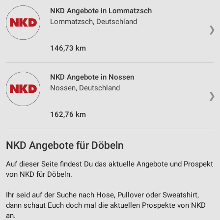
Entwicklung und Verbesserung der Angebote
NKD Angebote in Lommatzsch
Lommatzsch, Deutschland
Verwendung reduzierter Daten zur Auswahl von
❯
Inhalten
146,73 km
IAB-Besonderheiten:
Verwendung genauer Standortdaten
NKD Angebote in Nossen
Geräte anhand von aktiv angeforderten
Nossen, Deutschland
Informationen identifizieren
❯
Nicht-IAB-Verarbeitungszwecke:
162,76 km
Notwendig
NKD Angebote für Döbeln
Performance
Auf dieser Seite findest Du das aktuelle Angebote und Prospekt
Funktional
von NKD für Döbeln.
Werbung
Ihr seid auf der Suche nach Hose, Pullover oder Sweatshirt,
dann schaut Euch doch mal die aktuellen Prospekte von NKD
an.