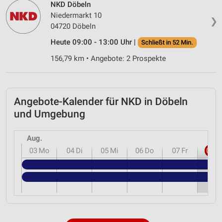
NKD Döbeln
Niedermarkt 10
❯
04720 Döbeln
Heute 09:00 - 13:00 Uhr |
Schließt in 52 Min.
156,79 km • Angebote: 2 Prospekte
Angebote-Kalender für NKD in Döbeln
und Umgebung
Aug.
03
Mo
04
Di
05
Mi
06
Do
07
Fr
08
S