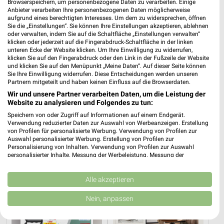
Browserspeichern, um personenbezogene Daten zu verarbeiten. Einige
Anbieter verarbeiten Ihre personenbezogenen Daten möglicherweise
aufgrund eines berechtigten Interesses. Um dem zu widersprechen, öffnen
Sie die „Einstellungen“. Sie können Ihre Einstellungen akzeptieren, ablehnen
oder verwalten, indem Sie auf die Schaltfläche „Einstellungen verwalten“
klicken oder jederzeit auf die Fingerabdruck-Schaltfläche in der linken
unteren Ecke der Website klicken. Um Ihre Einwilligung zu widerrufen,
klicken Sie auf den Fingerabdruck oder den Link in der Fußzeile der Website
6,1 km
3,8 km
und klicken Sie auf den Menüpunkt „Meine Daten“. Auf dieser Seite können
Angebote ab 03.08.
Angebote ab 03.08.
Sie Ihre Einwilligung widerrufen. Diese Entscheidungen werden unseren
Partnern mitgeteilt und haben keinen Einfluss auf die Browserdaten.
Gültig bis Sa. 08.08.
Gültig bis Sa. 08.08.
Wir und unsere Partner verarbeiten Daten, um die Leistung der
Website zu analysieren und Folgendes zu tun:
toom Baumarkt
XXXLutz
Speichern von oder Zugriff auf Informationen auf einem Endgerät.
Verwendung reduzierter Daten zur Auswahl von Werbeanzeigen. Erstellung
von Profilen für personalisierte Werbung. Verwendung von Profilen zur
Auswahl personalisierter Werbung. Erstellung von Profilen zur
Personalisierung von Inhalten. Verwendung von Profilen zur Auswahl
personalisierter Inhalte. Messung der Werbeleistung. Messung der
Performance von Inhalten. Analyse von Zielgruppen durch Statistiken oder
Kombinationen von Daten aus verschiedenen Quellen. Entwicklung und
Verbesserung der Angebote. Verwendung reduzierter Daten zur Auswahl
Alle akzeptieren
von Inhalten.
Daten können außerhalb der Europäischen Union weitergegeben und in die
Nein, anpassen
USA gesendet werden.
Ihre Einwilligung und die cookie Richtlinie gelten ausschließlich für diese
Website/App.