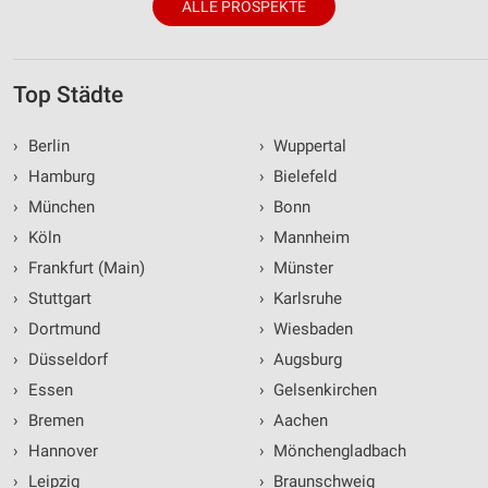
ALLE PROSPEKTE
Top Städte
›
Berlin
›
Wuppertal
›
Hamburg
›
Bielefeld
›
München
›
Bonn
›
Köln
›
Mannheim
›
Frankfurt (Main)
›
Münster
›
Stuttgart
›
Karlsruhe
›
Dortmund
›
Wiesbaden
›
Düsseldorf
›
Augsburg
›
Essen
›
Gelsenkirchen
›
Bremen
›
Aachen
›
Hannover
›
Mönchengladbach
›
Leipzig
›
Braunschweig