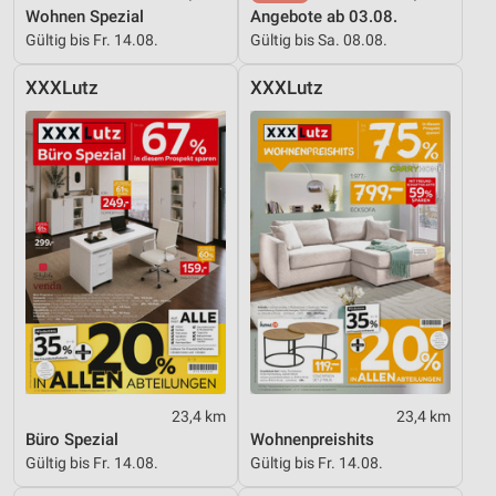
Messung der Werbeleistung
Wohnen Spezial
Angebote ab 03.08.
Gültig bis Fr. 14.08.
Gültig bis Sa. 08.08.
Messung der Performance von Inhalten
XXXLutz
XXXLutz
Analyse von Zielgruppen durch Statistiken oder
Kombinationen von Daten aus verschiedenen
Quellen
Entwicklung und Verbesserung der Angebote
Verwendung reduzierter Daten zur Auswahl von
Inhalten
IAB-Besonderheiten:
Verwendung genauer Standortdaten
Geräte anhand von aktiv angeforderten
Informationen identifizieren
Nicht-IAB-Verarbeitungszwecke:
23,4 km
23,4 km
Büro Spezial
Wohnenpreishits
Notwendig
Gültig bis Fr. 14.08.
Gültig bis Fr. 14.08.
Performance