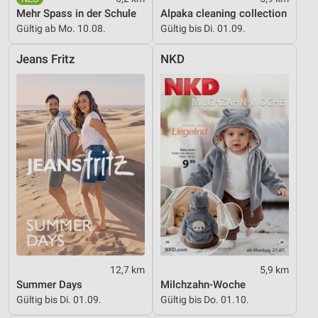
Mehr Spass in der Schule
Alpaka cleaning collection
IAB-Besonderheiten:
Gültig ab Mo. 10.08.
Gültig bis Di. 01.09.
Verwendung genauer Standortdaten
Jeans Fritz
NKD
Geräte anhand von aktiv angeforderten
Informationen identifizieren
Nicht-IAB-Verarbeitungszwecke:
Notwendig
Performance
Funktional
Werbung
12,7 km
5,9 km
Summer Days
Milchzahn-Woche
Gültig bis Di. 01.09.
Gültig bis Do. 01.10.