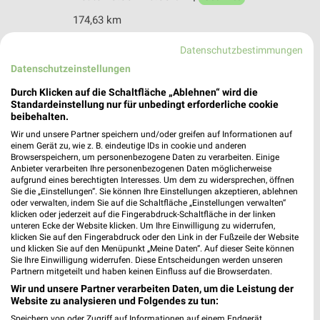
174,63 km
Datenschutzbestimmungen
Mein Fischer Halberstadt
Datenschutzeinstellungen
Fischmarkt 20
Durch Klicken auf die Schaltfläche „Ablehnen“ wird die
38820 Halberstadt
❯
Standardeinstellung nur für unbedingt erforderliche cookie
Heute 10:00 - 18:00 Uhr |
beibehalten.
Geöffnet
Wir und unsere Partner speichern und/oder greifen auf Informationen auf
174,74 km
einem Gerät zu, wie z. B. eindeutige IDs in cookie und anderen
Browserspeichern, um personenbezogene Daten zu verarbeiten. Einige
Anbieter verarbeiten Ihre personenbezogenen Daten möglicherweise
aufgrund eines berechtigten Interesses. Um dem zu widersprechen, öffnen
Jeans Fritz Halberstadt
Sie die „Einstellungen“. Sie können Ihre Einstellungen akzeptieren, ablehnen
Holzmarkt 7
oder verwalten, indem Sie auf die Schaltfläche „Einstellungen verwalten“
38820 Halberstadt
klicken oder jederzeit auf die Fingerabdruck-Schaltfläche in der linken
❯
unteren Ecke der Website klicken. Um Ihre Einwilligung zu widerrufen,
Heute 09:00 - 18:00 Uhr |
Geöffnet
klicken Sie auf den Fingerabdruck oder den Link in der Fußzeile der Website
und klicken Sie auf den Menüpunkt „Meine Daten“. Auf dieser Seite können
174,80 km • Angebote: 1 Prospekt
Sie Ihre Einwilligung widerrufen. Diese Entscheidungen werden unseren
Partnern mitgeteilt und haben keinen Einfluss auf die Browserdaten.
Wir und unsere Partner verarbeiten Daten, um die Leistung der
Website zu analysieren und Folgendes zu tun:
Woolworth Halberstadt, Rathauspassage
Holzmarkt 7
Speichern von oder Zugriff auf Informationen auf einem Endgerät.