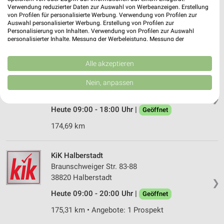
Verwendung reduzierter Daten zur Auswahl von Werbeanzeigen. Erstellung
38820 Halberstadt, Rathauspassage
❯
von Profilen für personalisierte Werbung. Verwendung von Profilen zur
Auswahl personalisierter Werbung. Erstellung von Profilen zur
Heute
geschlossen
Personalisierung von Inhalten. Verwendung von Profilen zur Auswahl
personalisierter Inhalte. Messung der Werbeleistung. Messung der
174,82 km
Performance von Inhalten. Analyse von Zielgruppen durch Statistiken oder
Kombinationen von Daten aus verschiedenen Quellen. Entwicklung und
Verbesserung der Angebote. Verwendung reduzierter Daten zur Auswahl
Alle akzeptieren
Takko Fashion Halberstadt
von Inhalten.
Daten können außerhalb der Europäischen Union weitergegeben und in die
Fischmarkt 12
Nein, anpassen
USA gesendet werden.
38820 Halberstadt
❯
Ihre Einwilligung und die cookie Richtlinie gelten ausschließlich für diese
Website/App.
Heute 09:00 - 18:00 Uhr |
Geöffnet
Partnerliste anzeigen (1 IAB-Anbieter)
174,69 km
Wir nutzen Ihre Daten für folgende Zwecke:
IAB-Verarbeitungszwecke:
KiK Halberstadt
Speichern von oder Zugriff auf Informationen
Braunschweiger Str. 83-88
auf einem Endgerät
38820 Halberstadt
❯
Verwendung reduzierter Daten zur Auswahl von
Heute 09:00 - 20:00 Uhr |
Geöffnet
Werbeanzeigen
175,31 km • Angebote: 1 Prospekt
Erstellung von Profilen für personalisierte