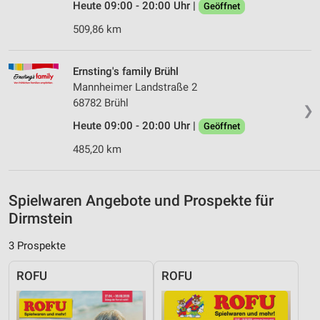
Heute 09:00 - 20:00 Uhr |
Geöffnet
Messung der Werbeleistung
509,86 km
Messung der Performance von Inhalten
Ernsting's family Brühl
Analyse von Zielgruppen durch Statistiken oder
Mannheimer Landstraße 2
Kombinationen von Daten aus verschiedenen
Quellen
68782 Brühl
❯
Heute 09:00 - 20:00 Uhr |
Geöffnet
Entwicklung und Verbesserung der Angebote
485,20 km
Verwendung reduzierter Daten zur Auswahl von
Inhalten
IAB-Besonderheiten:
Spielwaren Angebote und Prospekte für
Dirmstein
Verwendung genauer Standortdaten
3 Prospekte
Geräte anhand von aktiv angeforderten
Informationen identifizieren
ROFU
ROFU
Nicht-IAB-Verarbeitungszwecke:
Notwendig