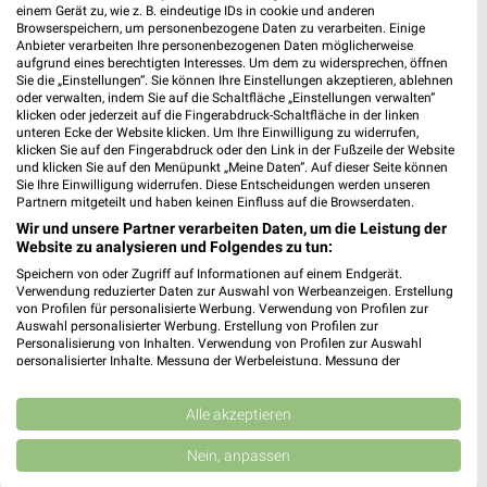
Angelstraße 5
einem Gerät zu, wie z. B. eindeutige IDs in cookie und anderen
Browserspeichern, um personenbezogene Daten zu verarbeiten. Einige
68199 Mannheim
❯
Anbieter verarbeiten Ihre personenbezogenen Daten möglicherweise
aufgrund eines berechtigten Interesses. Um dem zu widersprechen, öffnen
Heute 09:00 - 20:00 Uhr |
Geöffnet
Sie die „Einstellungen“. Sie können Ihre Einstellungen akzeptieren, ablehnen
oder verwalten, indem Sie auf die Schaltfläche „Einstellungen verwalten“
484,01 km
klicken oder jederzeit auf die Fingerabdruck-Schaltfläche in der linken
unteren Ecke der Website klicken. Um Ihre Einwilligung zu widerrufen,
klicken Sie auf den Fingerabdruck oder den Link in der Fußzeile der Website
und klicken Sie auf den Menüpunkt „Meine Daten“. Auf dieser Seite können
Ernsting's family Mannheim
Sie Ihre Einwilligung widerrufen. Diese Entscheidungen werden unseren
Spreewaldallee 44-50
Partnern mitgeteilt und haben keinen Einfluss auf die Browserdaten.
68309 Mannheim
❯
Wir und unsere Partner verarbeiten Daten, um die Leistung der
Website zu analysieren und Folgendes zu tun:
Heute 09:00 - 20:00 Uhr |
Geöffnet
Speichern von oder Zugriff auf Informationen auf einem Endgerät.
475,65 km
Verwendung reduzierter Daten zur Auswahl von Werbeanzeigen. Erstellung
von Profilen für personalisierte Werbung. Verwendung von Profilen zur
Auswahl personalisierter Werbung. Erstellung von Profilen zur
Personalisierung von Inhalten. Verwendung von Profilen zur Auswahl
Ernsting's family Alzey
personalisierter Inhalte. Messung der Werbeleistung. Messung der
Antoniterstraße 33
Performance von Inhalten. Analyse von Zielgruppen durch Statistiken oder
Kombinationen von Daten aus verschiedenen Quellen. Entwicklung und
55232 Alzey
❯
Verbesserung der Angebote. Verwendung reduzierter Daten zur Auswahl
Alle akzeptieren
von Inhalten.
Heute 09:00 - 14:00 Uhr |
Geschlossen
Daten können außerhalb der Europäischen Union weitergegeben und in die
Nein, anpassen
USA gesendet werden.
480,87 km