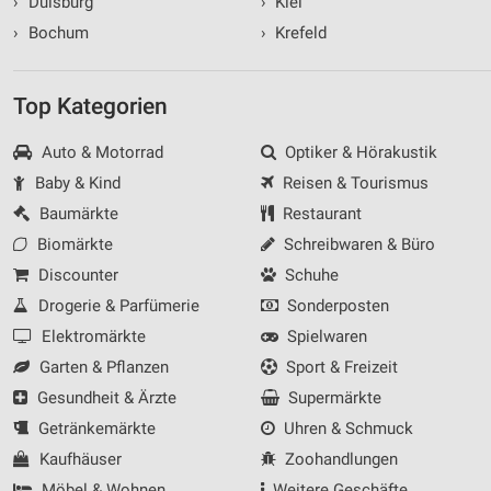
›
Duisburg
›
Kiel
›
Bochum
›
Krefeld
Top Kategorien
Auto & Motorrad
Optiker & Hörakustik
Baby & Kind
Reisen & Tourismus
Baumärkte
Restaurant
Biomärkte
Schreibwaren & Büro
Discounter
Schuhe
Drogerie & Parfümerie
Sonderposten
Elektromärkte
Spielwaren
Garten & Pflanzen
Sport & Freizeit
Gesundheit & Ärzte
Supermärkte
Getränkemärkte
Uhren & Schmuck
Kaufhäuser
Zoohandlungen
Möbel & Wohnen
Weitere Geschäfte