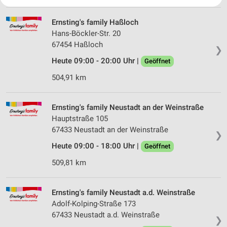
Ihre Einwilligung und die cookie Richtlinie gelten ausschließlich für diese
Website/App.
Ernsting's family Haßloch
Partnerliste anzeigen (1 IAB-Anbieter)
Hans-Böckler-Str. 20
Wir nutzen Ihre Daten für folgende Zwecke:
67454 Haßloch
IAB-Verarbeitungszwecke:
❯
Heute 09:00 - 20:00 Uhr |
Geöffnet
Speichern von oder Zugriff auf Informationen
auf einem Endgerät
504,91 km
Verwendung reduzierter Daten zur Auswahl von
Werbeanzeigen
Ernsting's family Neustadt an der Weinstraße
Hauptstraße 105
Erstellung von Profilen für personalisierte
67433 Neustadt an der Weinstraße
Werbung
❯
Heute 09:00 - 18:00 Uhr |
Geöffnet
Verwendung von Profilen zur Auswahl
personalisierter Werbung
509,81 km
Erstellung von Profilen zur Personalisierung
von Inhalten
Ernsting's family Neustadt a.d. Weinstraße
Adolf-Kolping-Straße 173
Verwendung von Profilen zur Auswahl
67433 Neustadt a.d. Weinstraße
❯
personalisierter Inhalte