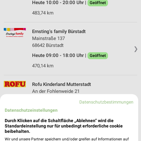
Heute 10:00 - 20:00 Uhr |
Geöffnet
483,74 km
Ernsting's family Bürstadt
Mainstraße 137
68642 Bürstadt
❯
Heute 09:00 - 18:00 Uhr |
Geöffnet
470,14 km
Rofu Kinderland Mutterstadt
An der Fohlenweide 21
67112 Mutterstadt
❯
Datenschutzbestimmungen
Heute 09:30 - 19:00 Uhr |
Geöffnet
Datenschutzeinstellungen
492,86 km • Angebote: 2 Prospekte
Durch Klicken auf die Schaltfläche „Ablehnen“ wird die
Standardeinstellung nur für unbedingt erforderliche cookie
beibehalten.
Ernsting's family Mannheim
Wir und unsere Partner speichern und/oder greifen auf Informationen auf