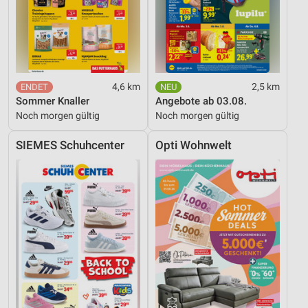
4,6 km
2,5 km
Sommer Knaller
Angebote ab 03.08.
Noch morgen gültig
Noch morgen gültig
SIEMES Schuhcenter
Opti Wohnwelt