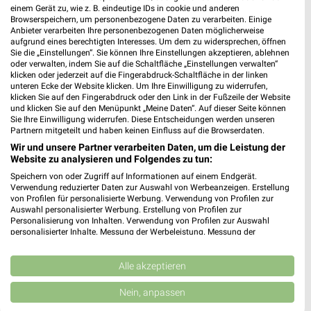
einem Gerät zu, wie z. B. eindeutige IDs in cookie und anderen
Angebote ab 10.08.
Angebote ab 03.08.
Browserspeichern, um personenbezogene Daten zu verarbeiten. Einige
Gültig ab Mo. 10.08.
Noch morgen gültig
Anbieter verarbeiten Ihre personenbezogenen Daten möglicherweise
aufgrund eines berechtigten Interesses. Um dem zu widersprechen, öffnen
Sie die „Einstellungen“. Sie können Ihre Einstellungen akzeptieren, ablehnen
REWE
Kaufland
oder verwalten, indem Sie auf die Schaltfläche „Einstellungen verwalten“
klicken oder jederzeit auf die Fingerabdruck-Schaltfläche in der linken
unteren Ecke der Website klicken. Um Ihre Einwilligung zu widerrufen,
klicken Sie auf den Fingerabdruck oder den Link in der Fußzeile der Website
und klicken Sie auf den Menüpunkt „Meine Daten“. Auf dieser Seite können
Sie Ihre Einwilligung widerrufen. Diese Entscheidungen werden unseren
Partnern mitgeteilt und haben keinen Einfluss auf die Browserdaten.
Wir und unsere Partner verarbeiten Daten, um die Leistung der
Website zu analysieren und Folgendes zu tun:
Speichern von oder Zugriff auf Informationen auf einem Endgerät.
Verwendung reduzierter Daten zur Auswahl von Werbeanzeigen. Erstellung
von Profilen für personalisierte Werbung. Verwendung von Profilen zur
Auswahl personalisierter Werbung. Erstellung von Profilen zur
Personalisierung von Inhalten. Verwendung von Profilen zur Auswahl
personalisierter Inhalte. Messung der Werbeleistung. Messung der
Performance von Inhalten. Analyse von Zielgruppen durch Statistiken oder
Kombinationen von Daten aus verschiedenen Quellen. Entwicklung und
0,8 km
2,2 km
Verbesserung der Angebote. Verwendung reduzierter Daten zur Auswahl
Alle akzeptieren
Angebote ab 03.08.
Angebote ab 06.08.
von Inhalten.
Daten können außerhalb der Europäischen Union weitergegeben und in die
Noch morgen gültig
Gültig bis Mi. 12.08.
Nein, anpassen
USA gesendet werden.