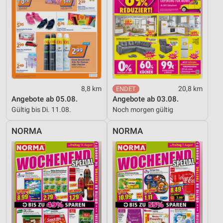
Performance
Funktional
Werbung
8,8 km
20,8 km
Angebote ab 05.08.
Angebote ab 03.08.
Gültig bis Di. 11.08.
Noch morgen gültig
NORMA
NORMA