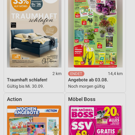
Messung der Werbeleistung
Messung der Performance von Inhalten
Analyse von Zielgruppen durch Statistiken oder
Kombinationen von Daten aus verschiedenen
Quellen
Entwicklung und Verbesserung der Angebote
Verwendung reduzierter Daten zur Auswahl von
Inhalten
2 km
14,4 km
Traumhaft schlafen!
Angebote ab 03.08.
IAB-Besonderheiten:
Gültig bis Mi. 30.09.
Noch morgen gültig
Verwendung genauer Standortdaten
Action
Möbel Boss
Geräte anhand von aktiv angeforderten
Informationen identifizieren
Nicht-IAB-Verarbeitungszwecke:
Notwendig