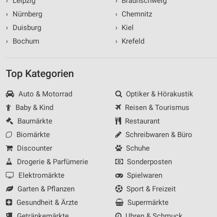
›
Leipzig
›
Braunschweig
›
Nürnberg
›
Chemnitz
›
Duisburg
›
Kiel
›
Bochum
›
Krefeld
Top Kategorien
Auto & Motorrad
Optiker & Hörakustik
Baby & Kind
Reisen & Tourismus
Baumärkte
Restaurant
Biomärkte
Schreibwaren & Büro
Discounter
Schuhe
Drogerie & Parfümerie
Sonderposten
Elektromärkte
Spielwaren
Garten & Pflanzen
Sport & Freizeit
Gesundheit & Ärzte
Supermärkte
Getränkemärkte
Uhren & Schmuck