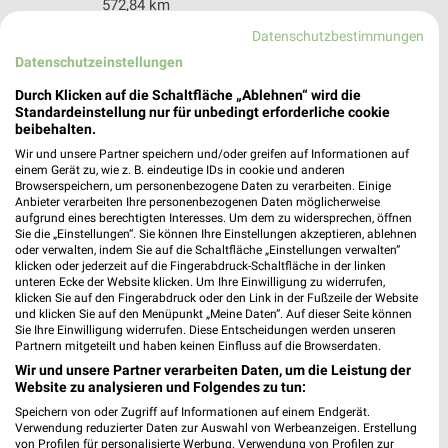
572,84 km
Datenschutzbestimmungen
Datenschutzeinstellungen
Tedi Merzig
Poststraße 1
Durch Klicken auf die Schaltfläche „Ablehnen“ wird die
66663 Merzig
Standardeinstellung nur für unbedingt erforderliche cookie
❯
beibehalten.
Heute
geschlossen
Wir und unsere Partner speichern und/oder greifen auf Informationen auf
einem Gerät zu, wie z. B. eindeutige IDs in cookie und anderen
584,09 km
Browserspeichern, um personenbezogene Daten zu verarbeiten. Einige
Anbieter verarbeiten Ihre personenbezogenen Daten möglicherweise
aufgrund eines berechtigten Interesses. Um dem zu widersprechen, öffnen
Tedi Püttlingen
Sie die „Einstellungen“. Sie können Ihre Einstellungen akzeptieren, ablehnen
oder verwalten, indem Sie auf die Schaltfläche „Einstellungen verwalten“
Am Marktplatz 4
klicken oder jederzeit auf die Fingerabdruck-Schaltfläche in der linken
66346 Püttlingen
unteren Ecke der Website klicken. Um Ihre Einwilligung zu widerrufen,
❯
klicken Sie auf den Fingerabdruck oder den Link in der Fußzeile der Website
Heute
geschlossen
und klicken Sie auf den Menüpunkt „Meine Daten“. Auf dieser Seite können
Sie Ihre Einwilligung widerrufen. Diese Entscheidungen werden unseren
581,17 km
Partnern mitgeteilt und haben keinen Einfluss auf die Browserdaten.
Wir und unsere Partner verarbeiten Daten, um die Leistung der
Website zu analysieren und Folgendes zu tun:
Tedi Schmelz
Speichern von oder Zugriff auf Informationen auf einem Endgerät.
Franz-Birringer-Str. 27
Verwendung reduzierter Daten zur Auswahl von Werbeanzeigen. Erstellung
66839 Schmelz
von Profilen für personalisierte Werbung. Verwendung von Profilen zur