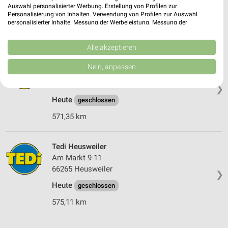
❯
Auswahl personalisierter Werbung. Erstellung von Profilen zur
Heute
Personalisierung von Inhalten. Verwendung von Profilen zur Auswahl
geschlossen
personalisierter Inhalte. Messung der Werbeleistung. Messung der
571,22 km
Performance von Inhalten. Analyse von Zielgruppen durch Statistiken oder
Kombinationen von Daten aus verschiedenen Quellen. Entwicklung und
Verbesserung der Angebote. Verwendung reduzierter Daten zur Auswahl
Alle akzeptieren
von Inhalten.
Tedi Lebach
Daten können außerhalb der Europäischen Union weitergegeben und in die
Nein, anpassen
USA gesendet werden.
Poststr. 24
Ihre Einwilligung und die cookie Richtlinie gelten ausschließlich für diese
66822 Lebach
❯
Website/App.
Heute
geschlossen
Partnerliste anzeigen (1 IAB-Anbieter)
571,35 km
Wir nutzen Ihre Daten für folgende Zwecke:
IAB-Verarbeitungszwecke:
Speichern von oder Zugriff auf Informationen
Tedi Heusweiler
auf einem Endgerät
Am Markt 9-11
66265 Heusweiler
❯
Verwendung reduzierter Daten zur Auswahl von
Werbeanzeigen
Heute
geschlossen
575,11 km
Erstellung von Profilen für personalisierte
Werbung