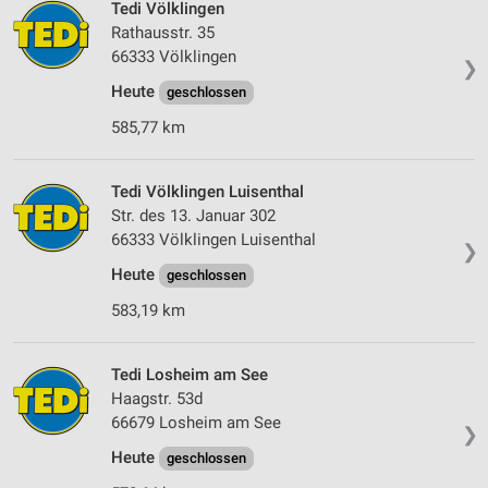
Tedi Völklingen
Verwendung von Profilen zur Auswahl
personalisierter Werbung
Rathausstr. 35
66333 Völklingen
❯
Erstellung von Profilen zur Personalisierung
Heute
geschlossen
von Inhalten
585,77 km
Verwendung von Profilen zur Auswahl
personalisierter Inhalte
Tedi Völklingen Luisenthal
Messung der Werbeleistung
Str. des 13. Januar 302
66333 Völklingen Luisenthal
Messung der Performance von Inhalten
❯
Heute
geschlossen
Analyse von Zielgruppen durch Statistiken oder
Kombinationen von Daten aus verschiedenen
583,19 km
Quellen
Entwicklung und Verbesserung der Angebote
Tedi Losheim am See
Haagstr. 53d
Verwendung reduzierter Daten zur Auswahl von
66679 Losheim am See
❯
Inhalten
Heute
geschlossen
IAB-Besonderheiten: