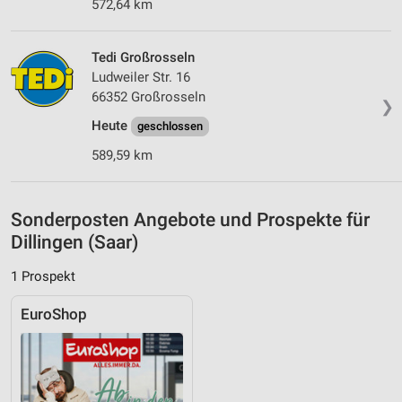
572,64 km
Verwendung genauer Standortdaten
Geräte anhand von aktiv angeforderten
Tedi Großrosseln
Informationen identifizieren
Ludweiler Str. 16
66352 Großrosseln
Nicht-IAB-Verarbeitungszwecke:
❯
Notwendig
Heute
geschlossen
589,59 km
Performance
Funktional
Sonderposten Angebote und Prospekte für
Werbung
Dillingen (Saar)
1 Prospekt
EuroShop