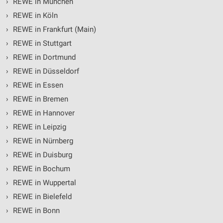
›
REWE in München
›
REWE in Köln
›
REWE in Frankfurt (Main)
›
REWE in Stuttgart
›
REWE in Dortmund
›
REWE in Düsseldorf
›
REWE in Essen
›
REWE in Bremen
›
REWE in Hannover
›
REWE in Leipzig
›
REWE in Nürnberg
›
REWE in Duisburg
›
REWE in Bochum
›
REWE in Wuppertal
›
REWE in Bielefeld
›
REWE in Bonn