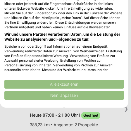
Hellsdorfer Str.
klicken oder jederzeit auf die Fingerabdruck-Schaltfläche in der linken
35753 Greifenstein/Holzhausen
unteren Ecke der Website klicken. Um Ihre Einwilligung zu widerrufen,
❯
klicken Sie auf den Fingerabdruck oder den Link in der Fußzeile der Website
Heute 07:00 - 21:00 Uhr |
Geöffnet
und klicken Sie auf den Menüpunkt „Meine Daten“. Auf dieser Seite können
Sie Ihre Einwilligung widerrufen. Diese Entscheidungen werden unseren
413,52 km • Angebote: 2 Prospekte
Partnern mitgeteilt und haben keinen Einfluss auf die Browserdaten.
Wir und unsere Partner verarbeiten Daten, um die Leistung der
Website zu analysieren und Folgendes zu tun:
REWE Ehringshausen
Speichern von oder Zugriff auf Informationen auf einem Endgerät.
Kölschhauser Str. 15
Verwendung reduzierter Daten zur Auswahl von Werbeanzeigen. Erstellung
von Profilen für personalisierte Werbung. Verwendung von Profilen zur
35630 Ehringshausen
❯
Auswahl personalisierter Werbung. Erstellung von Profilen zur
Personalisierung von Inhalten. Verwendung von Profilen zur Auswahl
Heute 07:00 - 22:00 Uhr |
Geöffnet
personalisierter Inhalte. Messung der Werbeleistung. Messung der
Performance von Inhalten. Analyse von Zielgruppen durch Statistiken oder
407,13 km • Angebote: 2 Prospekte
Kombinationen von Daten aus verschiedenen Quellen. Entwicklung und
Verbesserung der Angebote. Verwendung reduzierter Daten zur Auswahl
Alle akzeptieren
von Inhalten.
REWE Steffenberg / Niedereisenhausen
Daten können außerhalb der Europäischen Union weitergegeben und in die
Nein, anpassen
USA gesendet werden.
Kaufpark 1
Ihre Einwilligung und die cookie Richtlinie gelten ausschließlich für diese
35239 Steffenberg / Niedereisenhausen
❯
Website/App.
Heute 07:00 - 21:00 Uhr |
Geöffnet
Partnerliste anzeigen (1 IAB-Anbieter)
388,23 km • Angebote: 2 Prospekte
Wir nutzen Ihre Daten für folgende Zwecke: