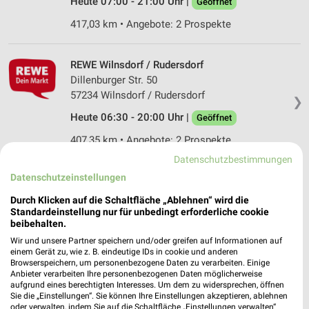
Heute 07:00 - 21:00 Uhr |
Geöffnet
417,03 km • Angebote: 2 Prospekte
REWE Wilnsdorf / Rudersdorf
Dillenburger Str. 50
57234 Wilnsdorf / Rudersdorf
❯
Heute 06:30 - 20:00 Uhr |
Geöffnet
407,35 km • Angebote: 2 Prospekte
Datenschutzbestimmungen
Datenschutzeinstellungen
REWE Wilnsdorf
Marktplatz 4
Durch Klicken auf die Schaltfläche „Ablehnen“ wird die
57234 Wilnsdorf
Standardeinstellung nur für unbedingt erforderliche cookie
❯
beibehalten.
Heute 06:30 - 20:00 Uhr |
Geöffnet
Wir und unsere Partner speichern und/oder greifen auf Informationen auf
einem Gerät zu, wie z. B. eindeutige IDs in cookie und anderen
411,32 km • Angebote: 2 Prospekte
Browserspeichern, um personenbezogene Daten zu verarbeiten. Einige
Anbieter verarbeiten Ihre personenbezogenen Daten möglicherweise
aufgrund eines berechtigten Interesses. Um dem zu widersprechen, öffnen
REWE Greifenstein/Holzhausen
Sie die „Einstellungen“. Sie können Ihre Einstellungen akzeptieren, ablehnen
oder verwalten, indem Sie auf die Schaltfläche „Einstellungen verwalten“