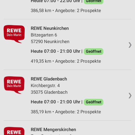
Heute 07:00 - 22:00 Uhr |
Geöffnet
Analyse von Zielgruppen durch Statistiken oder
Kombinationen von Daten aus verschiedenen
386,58 km • Angebote: 2 Prospekte
Quellen
Entwicklung und Verbesserung der Angebote
REWE Neunkirchen
Bitzegarten 6
Verwendung reduzierter Daten zur Auswahl von
57290 Neunkirchen
❯
Inhalten
Heute 07:00 - 21:00 Uhr |
Geöffnet
IAB-Besonderheiten:
419,35 km • Angebote: 2 Prospekte
Verwendung genauer Standortdaten
Geräte anhand von aktiv angeforderten
REWE Gladenbach
Informationen identifizieren
Kirchbergstr. 4
Nicht-IAB-Verarbeitungszwecke:
35075 Gladenbach
❯
Notwendig
Heute 07:00 - 21:00 Uhr |
Geöffnet
385,19 km • Angebote: 2 Prospekte
Performance
Funktional
REWE Mengerskirchen