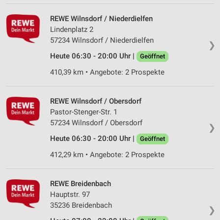
IAB-Verarbeitungszwecke:
Speichern von oder Zugriff auf Informationen
REWE Wilnsdorf / Niederdielfen
auf einem Endgerät
Lindenplatz 2
57234 Wilnsdorf / Niederdielfen
❯
Verwendung reduzierter Daten zur Auswahl von
Werbeanzeigen
Heute 06:30 - 20:00 Uhr |
Geöffnet
410,39 km • Angebote: 2 Prospekte
Erstellung von Profilen für personalisierte
Werbung
REWE Wilnsdorf / Obersdorf
Verwendung von Profilen zur Auswahl
personalisierter Werbung
Pastor-Stenger-Str. 1
57234 Wilnsdorf / Obersdorf
❯
Erstellung von Profilen zur Personalisierung
von Inhalten
Heute 06:30 - 20:00 Uhr |
Geöffnet
412,29 km • Angebote: 2 Prospekte
Verwendung von Profilen zur Auswahl
personalisierter Inhalte
REWE Breidenbach
Messung der Werbeleistung
Hauptstr. 97
35236 Breidenbach
Messung der Performance von Inhalten
❯