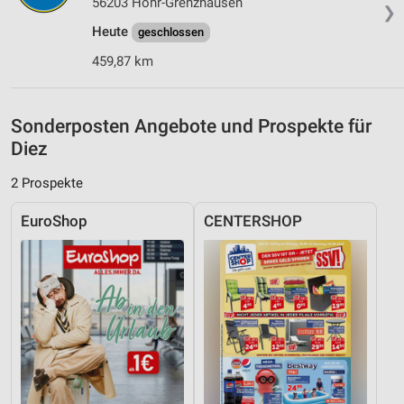
56203 Höhr-Grenzhausen
❯
Geräte anhand von aktiv angeforderten
Heute
geschlossen
Informationen identifizieren
459,87 km
Nicht-IAB-Verarbeitungszwecke:
Notwendig
Sonderposten Angebote und Prospekte für
Performance
Diez
Funktional
2 Prospekte
Werbung
EuroShop
CENTERSHOP