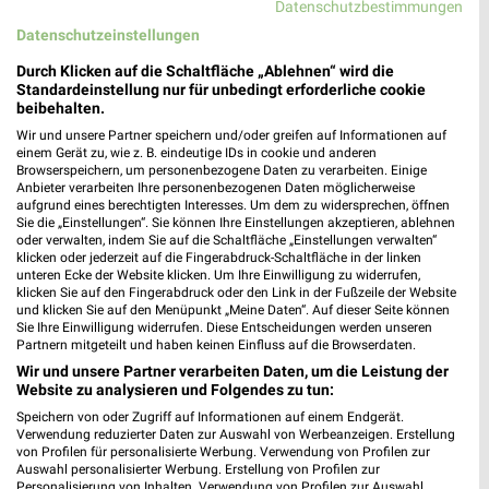
Datenschutzbestimmungen
Robert-Bosch-Str. 7
Datenschutzeinstellungen
65520 Bad Camberg
❯
Durch Klicken auf die Schaltfläche „Ablehnen“ wird die
Heute
geschlossen
Standardeinstellung nur für unbedingt erforderliche cookie
beibehalten.
434,57 km
Wir und unsere Partner speichern und/oder greifen auf Informationen auf
einem Gerät zu, wie z. B. eindeutige IDs in cookie und anderen
Browserspeichern, um personenbezogene Daten zu verarbeiten. Einige
Tedi Bad Camberg
Anbieter verarbeiten Ihre personenbezogenen Daten möglicherweise
Limburger Straße 55-61
aufgrund eines berechtigten Interesses. Um dem zu widersprechen, öffnen
65520 Bad Camberg
Sie die „Einstellungen“. Sie können Ihre Einstellungen akzeptieren, ablehnen
❯
oder verwalten, indem Sie auf die Schaltfläche „Einstellungen verwalten“
Heute
klicken oder jederzeit auf die Fingerabdruck-Schaltfläche in der linken
geschlossen
unteren Ecke der Website klicken. Um Ihre Einwilligung zu widerrufen,
433,59 km
klicken Sie auf den Fingerabdruck oder den Link in der Fußzeile der Website
und klicken Sie auf den Menüpunkt „Meine Daten“. Auf dieser Seite können
Sie Ihre Einwilligung widerrufen. Diese Entscheidungen werden unseren
Partnern mitgeteilt und haben keinen Einfluss auf die Browserdaten.
Tedi Wirges
Wir und unsere Partner verarbeiten Daten, um die Leistung der
Samoborstr. 5
Website zu analysieren und Folgendes zu tun:
56422 Wirges
❯
Speichern von oder Zugriff auf Informationen auf einem Endgerät.
Verwendung reduzierter Daten zur Auswahl von Werbeanzeigen. Erstellung
Heute
geschlossen
von Profilen für personalisierte Werbung. Verwendung von Profilen zur
Auswahl personalisierter Werbung. Erstellung von Profilen zur
450,32 km
Personalisierung von Inhalten. Verwendung von Profilen zur Auswahl