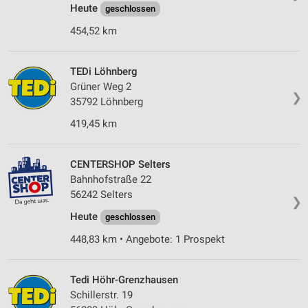
Heute
geschlossen
Erstellung von Profilen zur Personalisierung
454,52 km
von Inhalten
Verwendung von Profilen zur Auswahl
TEDi Löhnberg
personalisierter Inhalte
Grüner Weg 2
❯
35792 Löhnberg
Messung der Werbeleistung
419,45 km
Messung der Performance von Inhalten
Analyse von Zielgruppen durch Statistiken oder
CENTERSHOP Selters
Kombinationen von Daten aus verschiedenen
Bahnhofstraße 22
Quellen
56242 Selters
❯
Entwicklung und Verbesserung der Angebote
Heute
geschlossen
448,83 km • Angebote: 1 Prospekt
Verwendung reduzierter Daten zur Auswahl von
Inhalten
IAB-Besonderheiten:
Tedi Höhr-Grenzhausen
Schillerstr. 19
Verwendung genauer Standortdaten