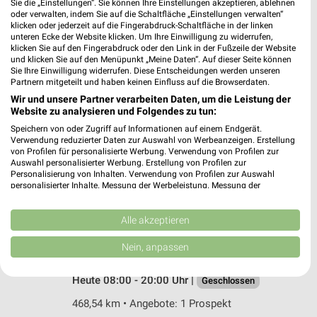
Sie die „Einstellungen“. Sie können Ihre Einstellungen akzeptieren, ablehnen
Röderweg 34
oder verwalten, indem Sie auf die Schaltfläche „Einstellungen verwalten“
65232 Taunusstein
❯
klicken oder jederzeit auf die Fingerabdruck-Schaltfläche in der linken
unteren Ecke der Website klicken. Um Ihre Einwilligung zu widerrufen,
Heute 08:00 - 20:00 Uhr |
Geschlossen
klicken Sie auf den Fingerabdruck oder den Link in der Fußzeile der Website
und klicken Sie auf den Menüpunkt „Meine Daten“. Auf dieser Seite können
450,78 km • Angebote: 2 Prospekte
Sie Ihre Einwilligung widerrufen. Diese Entscheidungen werden unseren
Partnern mitgeteilt und haben keinen Einfluss auf die Browserdaten.
Wir und unsere Partner verarbeiten Daten, um die Leistung der
Globus Baumarkt Lahnstein
Website zu analysieren und Folgendes zu tun:
Industriestraße Nord
Speichern von oder Zugriff auf Informationen auf einem Endgerät.
56112 Lahnstein
Verwendung reduzierter Daten zur Auswahl von Werbeanzeigen. Erstellung
❯
von Profilen für personalisierte Werbung. Verwendung von Profilen zur
Heute 08:00 - 20:00 Uhr |
Geschlossen
Auswahl personalisierter Werbung. Erstellung von Profilen zur
Personalisierung von Inhalten. Verwendung von Profilen zur Auswahl
470,69 km
personalisierter Inhalte. Messung der Werbeleistung. Messung der
Performance von Inhalten. Analyse von Zielgruppen durch Statistiken oder
Kombinationen von Daten aus verschiedenen Quellen. Entwicklung und
Verbesserung der Angebote. Verwendung reduzierter Daten zur Auswahl
Alle akzeptieren
BAUHAUS Koblenz-Lützel
von Inhalten.
Otto-Schönhagen-Str 1
Daten können außerhalb der Europäischen Union weitergegeben und in die
Nein, anpassen
USA gesendet werden.
56070 Koblenz-Lützel
❯
Ihre Einwilligung und die cookie Richtlinie gelten ausschließlich für diese
Heute 08:00 - 20:00 Uhr |
Website/App.
Geschlossen
Partnerliste anzeigen (1 IAB-Anbieter)
468,54 km • Angebote: 1 Prospekt