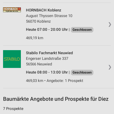
Wir nutzen Ihre Daten für folgende Zwecke:
IAB-Verarbeitungszwecke:
HORNBACH Koblenz
Speichern von oder Zugriff auf Informationen
August Thyssen Strasse 10
auf einem Endgerät
56070 Koblenz
❯
Verwendung reduzierter Daten zur Auswahl von
Heute 07:00 - 20:00 Uhr |
Geschlossen
Werbeanzeigen
469,19 km
Erstellung von Profilen für personalisierte
Werbung
Stabilo Fachmarkt Neuwied
Verwendung von Profilen zur Auswahl
Engerser Landstraße 337
personalisierter Werbung
56566 Neuwied
❯
Heute 08:00 - 13:00 Uhr |
Geschlossen
Erstellung von Profilen zur Personalisierung
von Inhalten
469,03 km • Angebote: 1 Prospekt
Verwendung von Profilen zur Auswahl
personalisierter Inhalte
Baumärkte Angebote und Prospekte für Diez
Messung der Werbeleistung
7 Prospekte
Messung der Performance von Inhalten