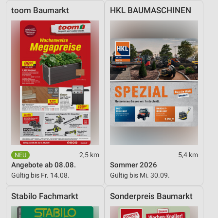
toom Baumarkt
HKL BAUMASCHINEN
Analyse von Zielgruppen durch Statistiken oder
Kombinationen von Daten aus verschiedenen
Quellen
Entwicklung und Verbesserung der Angebote
Verwendung reduzierter Daten zur Auswahl von
Inhalten
IAB-Besonderheiten:
Verwendung genauer Standortdaten
Geräte anhand von aktiv angeforderten
Informationen identifizieren
2,5 km
5,4 km
Nicht-IAB-Verarbeitungszwecke:
Angebote ab 08.08.
Sommer 2026
Notwendig
Gültig bis Fr. 14.08.
Gültig bis Mi. 30.09.
Performance
Stabilo Fachmarkt
Sonderpreis Baumarkt
Funktional