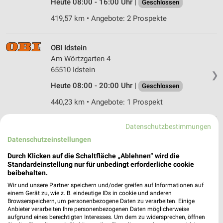
Heute 08:00 - 16:00 Uhr |
Geschlossen
419,57 km • Angebote: 2 Prospekte
OBI Idstein
Am Wörtzgarten 4
65510 Idstein
❯
Heute 08:00 - 20:00 Uhr |
Geschlossen
440,23 km • Angebote: 1 Prospekt
Datenschutzbestimmungen
Sonderpreis Baumarkt Langenhahn
Datenschutzeinstellungen
Koblenzer Strasse 6
56459 Langenhahn
Durch Klicken auf die Schaltfläche „Ablehnen“ wird die
❯
Standardeinstellung nur für unbedingt erforderliche cookie
Heute 08:00 - 16:00 Uhr |
Geschlossen
beibehalten.
436,00 km • Angebote: 2 Prospekte
Wir und unsere Partner speichern und/oder greifen auf Informationen auf
einem Gerät zu, wie z. B. eindeutige IDs in cookie und anderen
Browserspeichern, um personenbezogene Daten zu verarbeiten. Einige
Anbieter verarbeiten Ihre personenbezogenen Daten möglicherweise
toom Baumarkt Taunusstein
aufgrund eines berechtigten Interesses. Um dem zu widersprechen, öffnen