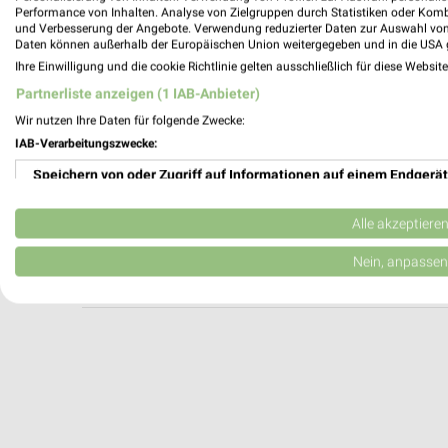
NORDSEE Ansbach Brücken-Center
Performance von Inhalten. Analyse von Zielgruppen durch Statistiken oder Kom
und Verbesserung der Angebote. Verwendung reduzierter Daten zur Auswahl von
Residenzstraße 2-6
Daten können außerhalb der Europäischen Union weitergegeben und in die USA 
91522 Ansbach
Ihre Einwilligung und die cookie Richtlinie gelten ausschließlich für diese Websit
Heute 10:00 - 19:00 Uhr |
Geschlossen
Partnerliste anzeigen (1 IAB-Anbieter)
408,87 km
Wir nutzen Ihre Daten für folgende Zwecke:
IAB-Verarbeitungszwecke:
Speichern von oder Zugriff auf Informationen auf einem Endgerät
Subway Ansbach
Bahnhofsplatz 2
Verwendung reduzierter Daten zur Auswahl von Werbeanzeigen
91522 Ansbach
Alle akzeptiere
Heute 09:30 - 23:00 Uhr |
Geschlossen
Erstellung von Profilen für personalisierte Werbung
Nein, anpassen
409,32 km
Verwendung von Profilen zur Auswahl personalisierter Werbung
Erstellung von Profilen zur Personalisierung von Inhalten
Verwendung von Profilen zur Auswahl personalisierter Inhalte
Messung der Werbeleistung