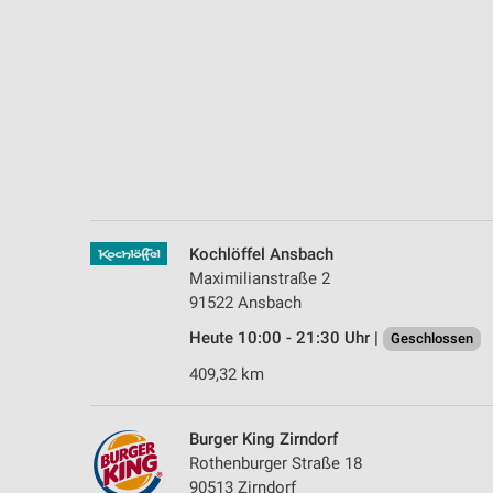
Messung der Performance von Inhalten
Analyse von Zielgruppen durch Statistiken oder Kombinationen 
Quellen
Entwicklung und Verbesserung der Angebote
Verwendung reduzierter Daten zur Auswahl von Inhalten
IAB-Besonderheiten:
Verwendung genauer Standortdaten
Kochlöffel Ansbach
Maximilianstraße 2
Geräte anhand von aktiv angeforderten Informationen identifizie
91522 Ansbach
Nicht-IAB-Verarbeitungszwecke:
Heute 10:00 - 21:30 Uhr |
Geschlossen
Notwendig
409,32 km
Performance
Burger King Zirndorf
Funktional
Rothenburger Straße 18
90513 Zirndorf
Werbung