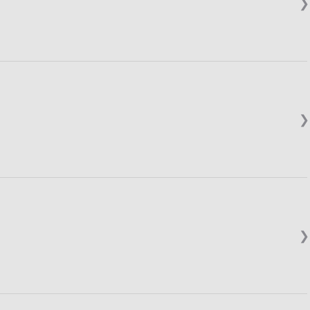
❯
❯
❯