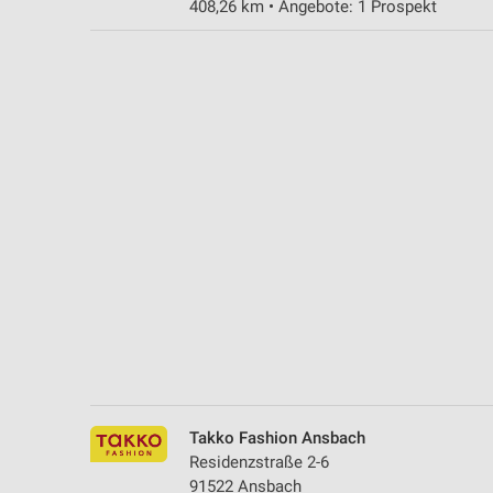
408,26 km • Angebote: 1 Prospekt
Messung der Performance von Inhalten
Analyse von Zielgruppen durch Statistiken oder Kombinationen 
Quellen
Entwicklung und Verbesserung der Angebote
Verwendung reduzierter Daten zur Auswahl von Inhalten
IAB-Besonderheiten:
Verwendung genauer Standortdaten
Geräte anhand von aktiv angeforderten Informationen identifizie
Nicht-IAB-Verarbeitungszwecke:
Notwendig
Performance
Takko Fashion Ansbach
Funktional
Residenzstraße 2-6
91522 Ansbach
Werbung