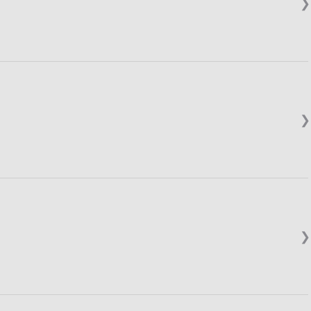
❯
❯
❯