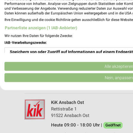
Performance von Inhalten. Analyse von Zielgruppen durch Statistiken oder Kom
und Verbesserung der Angebote. Verwendung reduzierter Daten zur Auswahl von
Daten können außerhalb der Europäischen Union weitergegeben und in die USA 
Ihre Einwilligung und die cookie Richtlinie gelten ausschließlich für diese Websit
Partnerliste anzeigen (1 IAB-Anbieter)
Wir nutzen Ihre Daten für folgende Zwecke:
IAB-Verarbeitungszwecke:
Speichern von oder Zugriff auf Informationen auf einem Endgerät
KiK Ansbach
Ritter-Von-Lang-Allee 7
Verwendung reduzierter Daten zur Auswahl von Werbeanzeigen
91522 Ansbach
Alle akzeptiere
Heute 09:00 - 20:00 Uhr |
Geöffnet
Erstellung von Profilen für personalisierte Werbung
Nein, anpassen
408,21 km • Angebote: 1 Prospekt
Verwendung von Profilen zur Auswahl personalisierter Werbung
Erstellung von Profilen zur Personalisierung von Inhalten
KiK Ansbach Ost
Rettistraße 1
Verwendung von Profilen zur Auswahl personalisierter Inhalte
91522 Ansbach Ost
Heute 09:00 - 18:00 Uhr |
Messung der Werbeleistung
Geöffnet