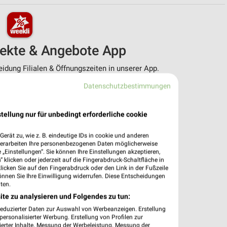
pekte & Angebote App
dung Filialen & Öffnungszeiten in unserer App.
Datenschutzbestimmungen
e Angebote
ieblingshändler
htigungen bei neuen Prospekten
tellung nur für unbedingt erforderliche cookie
 Einkauf stressfrei planen
erät zu, wie z. B. eindeutige IDs in cookie und anderen
 App jetzt laden oder QR-Code scannen.
verarbeiten Ihre personenbezogenen Daten möglicherweise
„Einstellungen“. Sie können Ihre Einstellungen akzeptieren,
 klicken oder jederzeit auf die Fingerabdruck-Schaltfläche in
klicken Sie auf den Fingerabdruck oder den Link in der Fußzeile
önnen Sie Ihre Einwilligung widerrufen. Diese Entscheidungen
ten.
ite zu analysieren und Folgendes zu tun:
reduzierter Daten zur Auswahl von Werbeanzeigen. Erstellung
ersonalisierter Werbung. Erstellung von Profilen zur
ierter Inhalte. Messung der Werbeleistung. Messung der