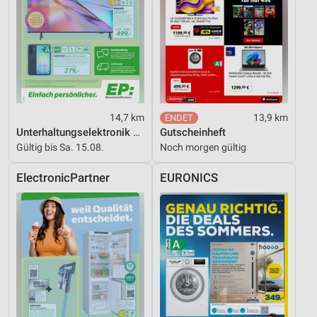
Geräte anhand von aktiv angeforderten
Informationen identifizieren
Nicht-IAB-Verarbeitungszwecke:
Notwendig
Performance
14,7 km
13,9 km
Funktional
Unterhaltungselektronik 08/2026
Gutscheinheft
Gültig bis Sa. 15.08.
Noch morgen gültig
Werbung
ElectronicPartner
EURONICS