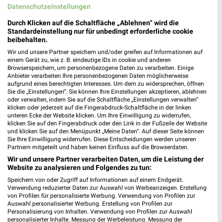
Datenschutzeinstellungen
212,81 km • Angebote: 1 Prospekt
Durch Klicken auf die Schaltfläche „Ablehnen“ wird die
Standardeinstellung nur für unbedingt erforderliche cookie
beibehalten.
EURONICS Baier Helmstedt
Wir und unsere Partner speichern und/oder greifen auf Informationen auf
Emmerstedter Str. 28
einem Gerät zu, wie z. B. eindeutige IDs in cookie und anderen
38350 Helmstedt
Browserspeichern, um personenbezogene Daten zu verarbeiten. Einige
❯
Anbieter verarbeiten Ihre personenbezogenen Daten möglicherweise
Heute
geschlossen
aufgrund eines berechtigten Interesses. Um dem zu widersprechen, öffnen
Sie die „Einstellungen“. Sie können Ihre Einstellungen akzeptieren, ablehnen
166,32 km • Angebote: 1 Prospekt
oder verwalten, indem Sie auf die Schaltfläche „Einstellungen verwalten“
klicken oder jederzeit auf die Fingerabdruck-Schaltfläche in der linken
unteren Ecke der Website klicken. Um Ihre Einwilligung zu widerrufen,
klicken Sie auf den Fingerabdruck oder den Link in der Fußzeile der Website
EP:Köbel &amp; Matzke Salzgitter
und klicken Sie auf den Menüpunkt „Meine Daten“. Auf dieser Seite können
Petershagener Str. 45-47
Sie Ihre Einwilligung widerrufen. Diese Entscheidungen werden unseren
Partnern mitgeteilt und haben keinen Einfluss auf die Browserdaten.
38259 Salzgitter
❯
Wir und unsere Partner verarbeiten Daten, um die Leistung der
Heute
geschlossen
Website zu analysieren und Folgendes zu tun:
213,15 km • Angebote: 2 Prospekte
Speichern von oder Zugriff auf Informationen auf einem Endgerät.
Verwendung reduzierter Daten zur Auswahl von Werbeanzeigen. Erstellung
von Profilen für personalisierte Werbung. Verwendung von Profilen zur
Auswahl personalisierter Werbung. Erstellung von Profilen zur
EURONICS Kohlhase Hötensleben
Personalisierung von Inhalten. Verwendung von Profilen zur Auswahl
personalisierter Inhalte. Messung der Werbeleistung. Messung der
Barneberger Straße 3