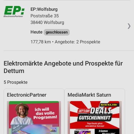
Erstellung von Profilen zur Personalisierung
EP:Wolfsburg
von Inhalten
Poststraße 35
38440 Wolfsburg
Verwendung von Profilen zur Auswahl
❯
personalisierter Inhalte
Heute
geschlossen
Messung der Werbeleistung
177,78 km • Angebote: 2 Prospekte
Messung der Performance von Inhalten
Elektromärkte Angebote und Prospekte für
Analyse von Zielgruppen durch Statistiken oder
Dettum
Kombinationen von Daten aus verschiedenen
Quellen
5 Prospekte
Entwicklung und Verbesserung der Angebote
ElectronicPartner
MediaMarkt Saturn
Verwendung reduzierter Daten zur Auswahl von
Inhalten
IAB-Besonderheiten:
Verwendung genauer Standortdaten