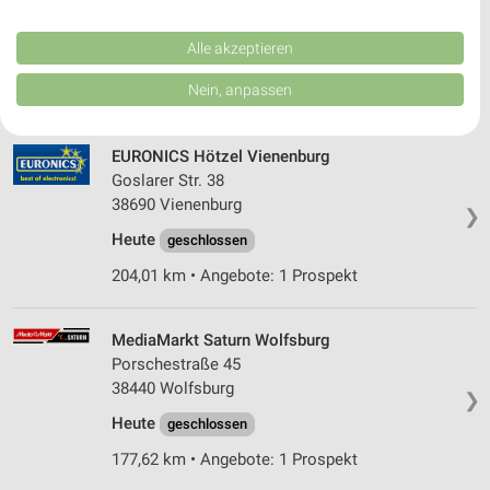
Performance von Inhalten. Analyse von Zielgruppen durch Statistiken oder
39393 Hötensleben
❯
Kombinationen von Daten aus verschiedenen Quellen. Entwicklung und
Verbesserung der Angebote. Verwendung reduzierter Daten zur Auswahl
Alle akzeptieren
Heute
geschlossen
von Inhalten.
Daten können außerhalb der Europäischen Union weitergegeben und in die
Nein, anpassen
167,82 km • Angebote: 1 Prospekt
USA gesendet werden.
Ihre Einwilligung und die cookie Richtlinie gelten ausschließlich für diese
Website/App.
EURONICS Hötzel Vienenburg
Partnerliste anzeigen (1 IAB-Anbieter)
Goslarer Str. 38
Wir nutzen Ihre Daten für folgende Zwecke:
38690 Vienenburg
❯
IAB-Verarbeitungszwecke:
Heute
geschlossen
Speichern von oder Zugriff auf Informationen
204,01 km • Angebote: 1 Prospekt
auf einem Endgerät
Verwendung reduzierter Daten zur Auswahl von
MediaMarkt Saturn Wolfsburg
Werbeanzeigen
Porschestraße 45
Erstellung von Profilen für personalisierte
38440 Wolfsburg
❯
Werbung
Heute
geschlossen
Verwendung von Profilen zur Auswahl
177,62 km • Angebote: 1 Prospekt
personalisierter Werbung