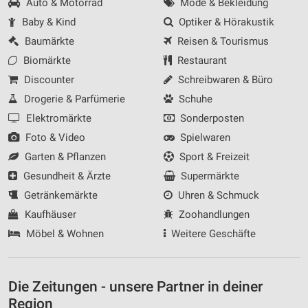
Auto & Motorrad
Mode & Bekleidung
Baby & Kind
Optiker & Hörakustik
Baumärkte
Reisen & Tourismus
Biomärkte
Restaurant
Discounter
Schreibwaren & Büro
Drogerie & Parfümerie
Schuhe
Elektromärkte
Sonderposten
Foto & Video
Spielwaren
Garten & Pflanzen
Sport & Freizeit
Gesundheit & Ärzte
Supermärkte
Getränkemärkte
Uhren & Schmuck
Kaufhäuser
Zoohandlungen
Möbel & Wohnen
Weitere Geschäfte
Die Zeitungen - unsere Partner in deiner
Region