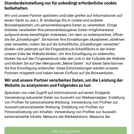
Standardeinstellung nur für unbedingt erforderliche cookie
beibehalten.
MEHR PROSPEKTE
Wir und unsere Partner speichern und/oder greifen auf Informationen auf
einem Gerät zu, wie z. B. eindeutige IDs in cookie und anderen
Browserspeichern, um personenbezogene Daten zu verarbeiten. Einige
Anbieter verarbeiten Ihre personenbezogenen Daten möglicherweise
aufgrund eines berechtigten Interesses. Um dem zu widersprechen, öffnen
Sie die „Einstellungen“. Sie können Ihre Einstellungen akzeptieren, ablehnen
oder verwalten, indem Sie auf die Schaltfläche „Einstellungen verwalten“
klicken oder jederzeit auf die Fingerabdruck-Schaltfläche in der linken
weekli - Prospekte & Angebote App
unteren Ecke der Website klicken. Um Ihre Einwilligung zu widerrufen,
klicken Sie auf den Fingerabdruck oder den Link in der Fußzeile der Website
und klicken Sie auf den Menüpunkt „Meine Daten“. Auf dieser Seite können
Alle EDEKA Angebote immer griffbereit – mit der kostenlosen
Sie Ihre Einwilligung widerrufen. Diese Entscheidungen werden unseren
weekli App für iOS & Android.
Partnern mitgeteilt und haben keinen Einfluss auf die Browserdaten.
Wir und unsere Partner verarbeiten Daten, um die Leistung der
✔
Standortgenaue Angebote
Website zu analysieren und Folgendes zu tun:
✔
Folge deinem Lieblingshändler
Speichern von oder Zugriff auf Informationen auf einem Endgerät.
✔
Push-Benachrichtigungen bei neuen Prospekten
Verwendung reduzierter Daten zur Auswahl von Werbeanzeigen. Erstellung
von Profilen für personalisierte Werbung. Verwendung von Profilen zur
✔
Einkaufsliste - Einkauf stressfrei planen
Auswahl personalisierter Werbung. Erstellung von Profilen zur
Personalisierung von Inhalten. Verwendung von Profilen zur Auswahl
personalisierter Inhalte. Messung der Werbeleistung. Messung der
JETZT LADEN UND SPAREN!
Performance von Inhalten. Analyse von Zielgruppen durch Statistiken oder
Kombinationen von Daten aus verschiedenen Quellen. Entwicklung und
Verbesserung der Angebote. Verwendung reduzierter Daten zur Auswahl
Alle akzeptieren