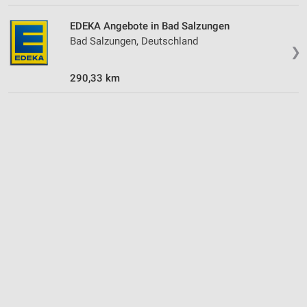
Verwendung von Profilen zur Auswahl
EDEKA Angebote in Bad Salzungen
personalisierter Inhalte
Bad Salzungen, Deutschland
❯
Messung der Werbeleistung
290,33 km
Messung der Performance von Inhalten
Analyse von Zielgruppen durch Statistiken oder
Kombinationen von Daten aus verschiedenen
Quellen
Entwicklung und Verbesserung der Angebote
Verwendung reduzierter Daten zur Auswahl von
Inhalten
IAB-Besonderheiten:
Verwendung genauer Standortdaten
Geräte anhand von aktiv angeforderten
Informationen identifizieren