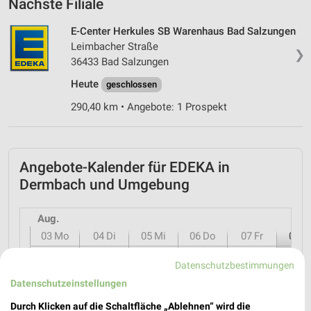
Nächste Filiale
E-Center Herkules SB Warenhaus Bad Salzungen
Leimbacher Straße
❯
36433 Bad Salzungen
Heute
geschlossen
290,40 km • Angebote: 1 Prospekt
Angebote-Kalender für EDEKA in
Dermbach und Umgebung
Aug.
03
Mo
04
Di
05
Mi
06
Do
07
Fr
08
S
Datenschutzbestimmungen
Datenschutzeinstellungen
Durch Klicken auf die Schaltfläche „Ablehnen“ wird die