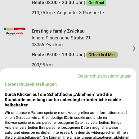
Heute 08:00 - 20:00 Uhr |
Geöffnet
210,75 km • Angebote: 3 Prospekte
Ernsting's family Zwickau
Innere Plauensche Straße 21
08056 Zwickau
❯
Heute 09:00 - 19:00 Uhr |
Öffnet in 4 Min.
209,95 km
Datenschutzbestimmungen
Ernsting's family Werdau
Datenschutzeinstellungen
Stiftstraße 6-8
Durch Klicken auf die Schaltfläche „Ablehnen“ wird die
08412 Werdau
❯
Standardeinstellung nur für unbedingt erforderliche cookie
beibehalten.
Heute 09:00 - 20:00 Uhr |
Öffnet in 4 Min.
Wir und unsere Partner speichern und/oder greifen auf Informationen auf
212,46 km
einem Gerät zu, wie z. B. eindeutige IDs in cookie und anderen
Browserspeichern, um personenbezogene Daten zu verarbeiten. Einige
Anbieter verarbeiten Ihre personenbezogenen Daten möglicherweise
aufgrund eines berechtigten Interesses. Um dem zu widersprechen, öffnen
Ernsting's family Schmölln
Sie die „Einstellungen“. Sie können Ihre Einstellungen akzeptieren, ablehnen