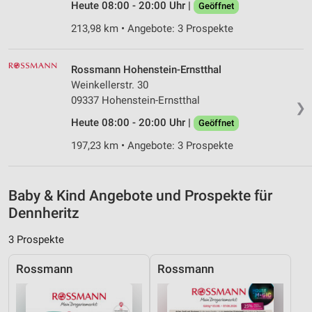
Heute 08:00 - 20:00 Uhr |
Geöffnet
Analyse von Zielgruppen durch Statistiken oder
213,98 km • Angebote: 3 Prospekte
Kombinationen von Daten aus verschiedenen
Quellen
Rossmann Hohenstein-Ernstthal
Entwicklung und Verbesserung der Angebote
Weinkellerstr. 30
09337 Hohenstein-Ernstthal
Verwendung reduzierter Daten zur Auswahl von
❯
Inhalten
Heute 08:00 - 20:00 Uhr |
Geöffnet
IAB-Besonderheiten:
197,23 km • Angebote: 3 Prospekte
Verwendung genauer Standortdaten
Geräte anhand von aktiv angeforderten
Baby & Kind Angebote und Prospekte für
Informationen identifizieren
Dennheritz
Nicht-IAB-Verarbeitungszwecke:
3 Prospekte
Notwendig
Rossmann
Rossmann
Performance
Funktional