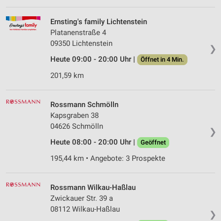
IAB-Verarbeitungszwecke:
Ernsting's family Lichtenstein
Speichern von oder Zugriff auf Informationen
auf einem Endgerät
Platanenstraße 4
09350 Lichtenstein
❯
Verwendung reduzierter Daten zur Auswahl von
Heute 09:00 - 20:00 Uhr |
Werbeanzeigen
Öffnet in 4 Min.
201,59 km
Erstellung von Profilen für personalisierte
Werbung
Rossmann Schmölln
Verwendung von Profilen zur Auswahl
Kapsgraben 38
personalisierter Werbung
04626 Schmölln
❯
Erstellung von Profilen zur Personalisierung
Heute 08:00 - 20:00 Uhr |
Geöffnet
von Inhalten
195,44 km • Angebote: 3 Prospekte
Verwendung von Profilen zur Auswahl
personalisierter Inhalte
Rossmann Wilkau-Haßlau
Messung der Werbeleistung
Zwickauer Str. 39 a
08112 Wilkau-Haßlau
❯
Messung der Performance von Inhalten