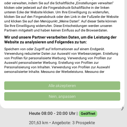
Markt 10-13
oder verwalten, indem Sie auf die Schaltfläche „Einstellungen verwalten“
klicken oder jederzeit auf die Fingerabdruck-Schaltfläche in der linken
04626 Schmölln
❯
unteren Ecke der Website klicken. Um Ihre Einwilligung zu widerrufen,
klicken Sie auf den Fingerabdruck oder den Link in der Fußzeile der Website
Heute 09:00 - 20:00 Uhr |
Öffnet in 4 Min.
und klicken Sie auf den Menüpunkt „Meine Daten“. Auf dieser Seite können
Sie Ihre Einwilligung widerrufen. Diese Entscheidungen werden unseren
194,72 km
Partnern mitgeteilt und haben keinen Einfluss auf die Browserdaten.
Wir und unsere Partner verarbeiten Daten, um die Leistung der
Website zu analysieren und Folgendes zu tun:
Ernsting's family Zwickau
Speichern von oder Zugriff auf Informationen auf einem Endgerät.
Oskar-Arnold-Straße 3
Verwendung reduzierter Daten zur Auswahl von Werbeanzeigen. Erstellung
08056 Zwickau
von Profilen für personalisierte Werbung. Verwendung von Profilen zur
❯
Auswahl personalisierter Werbung. Erstellung von Profilen zur
Heute 09:00 - 19:00 Uhr |
Öffnet in 4 Min.
Personalisierung von Inhalten. Verwendung von Profilen zur Auswahl
personalisierter Inhalte. Messung der Werbeleistung. Messung der
211,05 km
Performance von Inhalten. Analyse von Zielgruppen durch Statistiken oder
Kombinationen von Daten aus verschiedenen Quellen. Entwicklung und
Verbesserung der Angebote. Verwendung reduzierter Daten zur Auswahl
Alle akzeptieren
von Inhalten.
Rossmann St. Egidien
Daten können außerhalb der Europäischen Union weitergegeben und in die
Nein, anpassen
Platanenstr. 4
USA gesendet werden.
09356 St. Egidien
Ihre Einwilligung und die cookie Richtlinie gelten ausschließlich für diese
❯
Website/App.
Heute 08:00 - 20:00 Uhr |
Geöffnet
Partnerliste anzeigen (1 IAB-Anbieter)
201,63 km • Angebote: 3 Prospekte
Wir nutzen Ihre Daten für folgende Zwecke: