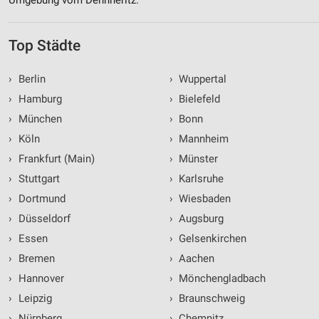
Top Städte
›
Berlin
›
Wuppertal
›
Hamburg
›
Bielefeld
›
München
›
Bonn
›
Köln
›
Mannheim
›
Frankfurt (Main)
›
Münster
›
Stuttgart
›
Karlsruhe
›
Dortmund
›
Wiesbaden
›
Düsseldorf
›
Augsburg
›
Essen
›
Gelsenkirchen
›
Bremen
›
Aachen
›
Hannover
›
Mönchengladbach
›
Leipzig
›
Braunschweig
›
Nürnberg
›
Chemnitz