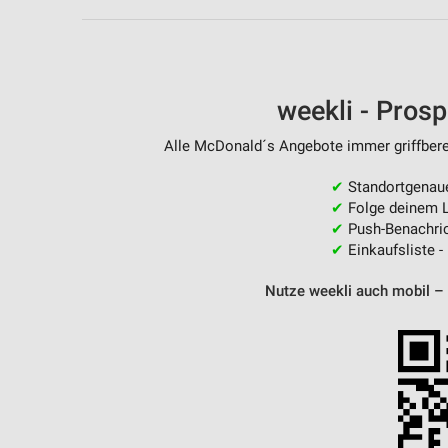
Messung der Performance von Inhalten
Analyse von Zielgruppen durch Statistiken oder Kombinationen 
Quellen
weekli - Pros
Entwicklung und Verbesserung der Angebote
Alle McDonald´s Angebote immer griffberei
Verwendung reduzierter Daten zur Auswahl von Inhalten
✔
Standortgenau
IAB-Besonderheiten:
✔
Folge deinem L
Verwendung genauer Standortdaten
✔
Push-Benachric
✔
Einkaufsliste -
Geräte anhand von aktiv angeforderten Informationen identifizie
Nutze weekli auch mobil –
Nicht-IAB-Verarbeitungszwecke:
Notwendig
Performance
Funktional
Werbung