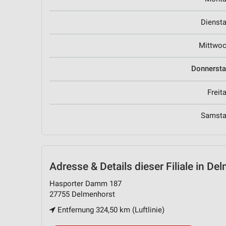
Dienst
Mittwo
Donnerst
Freit
Samst
Adresse & Details
dieser Filiale in De
Hasporter Damm 187
27755 Delmenhorst
Entfernung 324,50 km (Luftlinie)