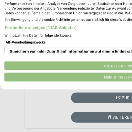
Performance von Inhalten. Analyse von Zielgruppen durch Statistiken oder Kom
und Verbesserung der Angebote. Verwendung reduzierter Daten zur Auswahl von
Daten können außerhalb der Europäischen Union weitergegeben und in die USA 
Ihre Einwilligung und die cookie Richtlinie gelten ausschließlich für diese Websit
Partnerliste anzeigen (1 IAB-Anbieter)
Wir nutzen Ihre Daten für folgende Zwecke:
IAB-Verarbeitungszwecke:
Speichern von oder Zugriff auf Informationen auf einem Endgerät
Verwendung reduzierter Daten zur Auswahl von Werbeanzeigen
Alle akzeptiere
Erstellung von Profilen für personalisierte Werbung
Nein, anpassen
Aktuell kein
Verwendung von Profilen zur Auswahl personalisierter Werbung
ZUR 
Erstellung von Profilen zur Personalisierung von Inhalten
Verwendung von Profilen zur Auswahl personalisierter Inhalte
WEITERE 
Messung der Werbeleistung