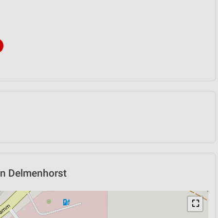
 in Delmenhorst
⛶