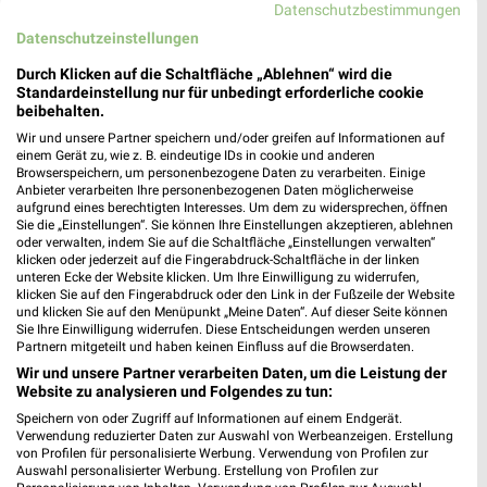
Datenschutzbestimmungen
Datenschutzeinstellungen
Durch Klicken auf die Schaltfläche „Ablehnen“ wird die
Standardeinstellung nur für unbedingt erforderliche cookie
beibehalten.
Jetzt alle "Hund & Katze" Themen entdecken!
Wir und unsere Partner speichern und/oder greifen auf Informationen auf
einem Gerät zu, wie z. B. eindeutige IDs in cookie und anderen
Browserspeichern, um personenbezogene Daten zu verarbeiten. Einige
Anbieter verarbeiten Ihre personenbezogenen Daten möglicherweise
aufgrund eines berechtigten Interesses. Um dem zu widersprechen, öffnen
Sie die „Einstellungen“. Sie können Ihre Einstellungen akzeptieren, ablehnen
MEHR PROSPEKTE
oder verwalten, indem Sie auf die Schaltfläche „Einstellungen verwalten“
klicken oder jederzeit auf die Fingerabdruck-Schaltfläche in der linken
unteren Ecke der Website klicken. Um Ihre Einwilligung zu widerrufen,
klicken Sie auf den Fingerabdruck oder den Link in der Fußzeile der Website
und klicken Sie auf den Menüpunkt „Meine Daten“. Auf dieser Seite können
Sie Ihre Einwilligung widerrufen. Diese Entscheidungen werden unseren
Partnern mitgeteilt und haben keinen Einfluss auf die Browserdaten.
weekli - Prospekte & Angebote App
Wir und unsere Partner verarbeiten Daten, um die Leistung der
Website zu analysieren und Folgendes zu tun:
Alle Fressnapf Angebote immer griffbereit – mit der
Speichern von oder Zugriff auf Informationen auf einem Endgerät.
Verwendung reduzierter Daten zur Auswahl von Werbeanzeigen. Erstellung
kostenlosen weekli App für iOS & Android.
von Profilen für personalisierte Werbung. Verwendung von Profilen zur
Auswahl personalisierter Werbung. Erstellung von Profilen zur
✔
Standortgenaue Angebote