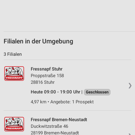
personalisierter Werbung
Erstellung von Profilen zur Personalisierung
von Inhalten
Verwendung von Profilen zur Auswahl
personalisierter Inhalte
Filialen in der Umgebung
Messung der Werbeleistung
3 Filialen
Messung der Performance von Inhalten
Fressnapf Stuhr
Analyse von Zielgruppen durch Statistiken oder
Proppstraße 158
Kombinationen von Daten aus verschiedenen
28816 Stuhr
Quellen
❯
Heute 09:00 - 19:00 Uhr |
Geschlossen
Entwicklung und Verbesserung der Angebote
4,97 km • Angebote: 1 Prospekt
Verwendung reduzierter Daten zur Auswahl von
Inhalten
Fressnapf Bremen-Neustadt
IAB-Besonderheiten:
Duckwitzstraße 46
Verwendung genauer Standortdaten
28199 Bremen-Neustadt