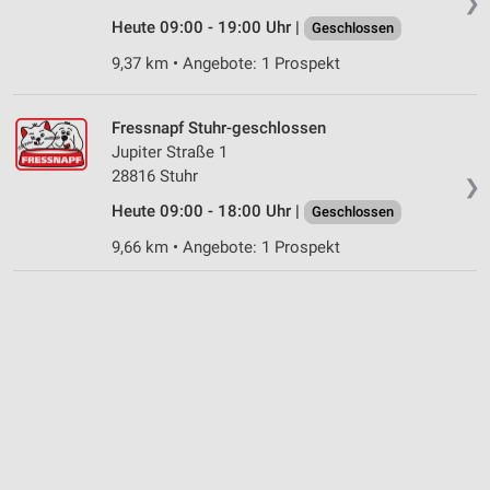
❯
Heute 09:00 - 19:00 Uhr |
Geschlossen
Geräte anhand von aktiv angeforderten
Informationen identifizieren
9,37 km • Angebote: 1 Prospekt
Nicht-IAB-Verarbeitungszwecke:
Notwendig
Fressnapf Stuhr-geschlossen
Jupiter Straße 1
Performance
28816 Stuhr
❯
Heute 09:00 - 18:00 Uhr |
Funktional
Geschlossen
9,66 km • Angebote: 1 Prospekt
Werbung