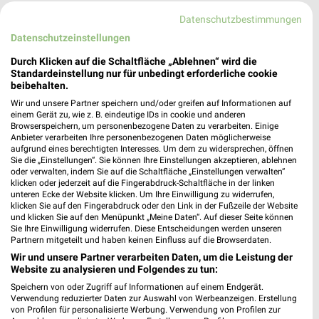
Datenschutzbestimmungen
Datenschutzeinstellungen
Durch Klicken auf die Schaltfläche „Ablehnen“ wird die
Standardeinstellung nur für unbedingt erforderliche cookie
beibehalten.
Wir und unsere Partner speichern und/oder greifen auf Informationen auf
einem Gerät zu, wie z. B. eindeutige IDs in cookie und anderen
Browserspeichern, um personenbezogene Daten zu verarbeiten. Einige
Kaufland Ritterhude
Anbieter verarbeiten Ihre personenbezogenen Daten möglicherweise
aufgrund eines berechtigten Interesses. Um dem zu widersprechen, öffnen
Rosenhügel 5
Sie die „Einstellungen“. Sie können Ihre Einstellungen akzeptieren, ablehnen
27721 Ritterhude
❯
oder verwalten, indem Sie auf die Schaltfläche „Einstellungen verwalten“
klicken oder jederzeit auf die Fingerabdruck-Schaltfläche in der linken
Heute 08:00 - 21:30 Uhr |
Geöffnet
unteren Ecke der Website klicken. Um Ihre Einwilligung zu widerrufen,
klicken Sie auf den Fingerabdruck oder den Link in der Fußzeile der Website
323,79 km • Angebote: 2 Prospekte
und klicken Sie auf den Menüpunkt „Meine Daten“. Auf dieser Seite können
Sie Ihre Einwilligung widerrufen. Diese Entscheidungen werden unseren
Partnern mitgeteilt und haben keinen Einfluss auf die Browserdaten.
Kaufland Bremen
Wir und unsere Partner verarbeiten Daten, um die Leistung der
Website zu analysieren und Folgendes zu tun:
Sebaldsbrücker Heerstraße 155
28309 Bremen
Speichern von oder Zugriff auf Informationen auf einem Endgerät.
❯
Verwendung reduzierter Daten zur Auswahl von Werbeanzeigen. Erstellung
Heute 07:00 - 22:00 Uhr |
Geöffnet
von Profilen für personalisierte Werbung. Verwendung von Profilen zur