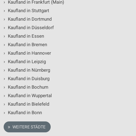
Verwendung von Profilen zur Auswahl
›
Kaufland in Frankfurt (Main)
personalisierter Werbung
›
Kaufland in Stuttgart
Erstellung von Profilen zur Personalisierung
›
Kaufland in Dortmund
von Inhalten
›
Kaufland in Düsseldorf
Verwendung von Profilen zur Auswahl
›
Kaufland in Essen
personalisierter Inhalte
›
Kaufland in Bremen
›
Kaufland in Hannover
Messung der Werbeleistung
›
Kaufland in Leipzig
Messung der Performance von Inhalten
›
Kaufland in Nürnberg
Analyse von Zielgruppen durch Statistiken oder
›
Kaufland in Duisburg
Kombinationen von Daten aus verschiedenen
›
Kaufland in Bochum
Quellen
›
Kaufland in Wuppertal
Entwicklung und Verbesserung der Angebote
›
Kaufland in Bielefeld
›
Kaufland in Bonn
Verwendung reduzierter Daten zur Auswahl von
Inhalten
WEITERE STÄDTE
IAB-Besonderheiten: