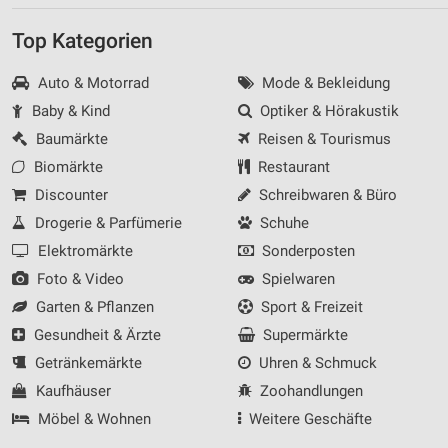
Verwendung genauer Standortdaten
Top Kategorien
Geräte anhand von aktiv angeforderten
Informationen identifizieren
Auto & Motorrad
Mode & Bekleidung
Nicht-IAB-Verarbeitungszwecke:
Baby & Kind
Optiker & Hörakustik
Notwendig
Baumärkte
Reisen & Tourismus
Biomärkte
Restaurant
Performance
Discounter
Schreibwaren & Büro
Funktional
Drogerie & Parfümerie
Schuhe
Elektromärkte
Sonderposten
Werbung
Foto & Video
Spielwaren
Garten & Pflanzen
Sport & Freizeit
Gesundheit & Ärzte
Supermärkte
Getränkemärkte
Uhren & Schmuck
Kaufhäuser
Zoohandlungen
Möbel & Wohnen
Weitere Geschäfte