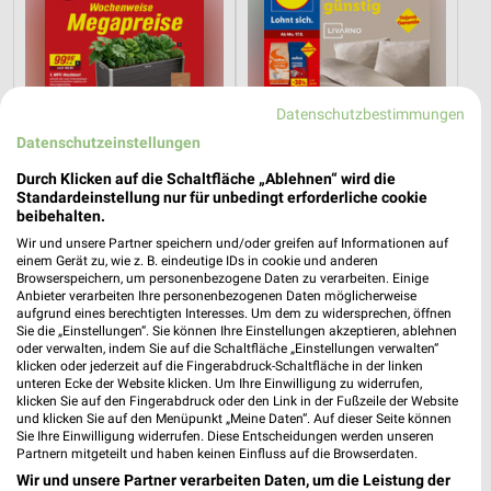
Datenschutzbestimmungen
Datenschutzeinstellungen
Durch Klicken auf die Schaltfläche „Ablehnen“ wird die
Standardeinstellung nur für unbedingt erforderliche cookie
beibehalten.
Wir und unsere Partner speichern und/oder greifen auf Informationen auf
einem Gerät zu, wie z. B. eindeutige IDs in cookie und anderen
4,7 km
4,7 km
Browserspeichern, um personenbezogene Daten zu verarbeiten. Einige
Angebote ab 08.08.
Angebote ab 17.08.
Anbieter verarbeiten Ihre personenbezogenen Daten möglicherweise
Gültig bis Fr. 14.08.
Gültig ab Mo. 17.08.
aufgrund eines berechtigten Interesses. Um dem zu widersprechen, öffnen
Sie die „Einstellungen“. Sie können Ihre Einstellungen akzeptieren, ablehnen
oder verwalten, indem Sie auf die Schaltfläche „Einstellungen verwalten“
Kaufland
PENNY
klicken oder jederzeit auf die Fingerabdruck-Schaltfläche in der linken
unteren Ecke der Website klicken. Um Ihre Einwilligung zu widerrufen,
klicken Sie auf den Fingerabdruck oder den Link in der Fußzeile der Website
und klicken Sie auf den Menüpunkt „Meine Daten“. Auf dieser Seite können
Sie Ihre Einwilligung widerrufen. Diese Entscheidungen werden unseren
Partnern mitgeteilt und haben keinen Einfluss auf die Browserdaten.
Wir und unsere Partner verarbeiten Daten, um die Leistung der