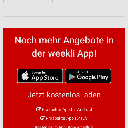
Noch mehr Angebote in
der weekli App!
Jetzt kostenlos laden
Prospekte App für Android
Prospekte App für iOS
Kostenlos im App Store erhältlich