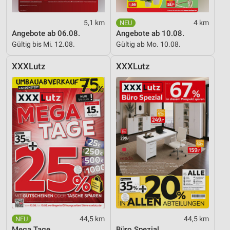
Verwendung reduzierter Daten zur Auswahl von
Inhalten
5,1 km
4 km
IAB-Besonderheiten:
Angebote ab 06.08.
Angebote ab 10.08.
Verwendung genauer Standortdaten
Gültig bis Mi. 12.08.
Gültig ab Mo. 10.08.
Geräte anhand von aktiv angeforderten
XXXLutz
XXXLutz
Informationen identifizieren
Nicht-IAB-Verarbeitungszwecke:
Notwendig
Performance
Funktional
Werbung
44,5 km
44,5 km
Mega Tage
Büro Spezial