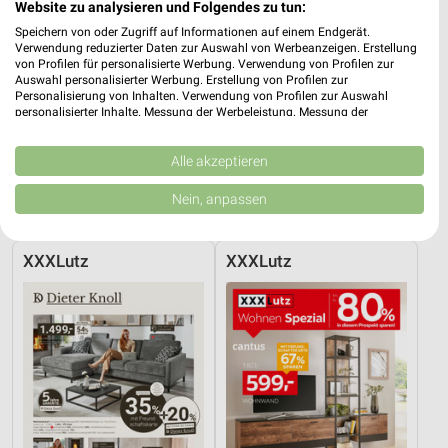
Website zu analysieren und Folgendes zu tun:
Speichern von oder Zugriff auf Informationen auf einem Endgerät.
Verwendung reduzierter Daten zur Auswahl von Werbeanzeigen. Erstellung
von Profilen für personalisierte Werbung. Verwendung von Profilen zur
Auswahl personalisierter Werbung. Erstellung von Profilen zur
Personalisierung von Inhalten. Verwendung von Profilen zur Auswahl
personalisierter Inhalte. Messung der Werbeleistung. Messung der
Performance von Inhalten. Analyse von Zielgruppen durch Statistiken oder
Kombinationen von Daten aus verschiedenen Quellen. Entwicklung und
Verbesserung der Angebote. Verwendung reduzierter Daten zur Auswahl
Alle akzeptieren
5,1 km
15,5 km
von Inhalten.
Daten können außerhalb der Europäischen Union weitergegeben und in die
Mo-Mi Angebote ab 10.08.
Angebote ab 10.08.
Nein, anpassen
USA gesendet werden.
Gültig ab Mo. 10.08.
Gültig ab Mo. 10.08.
Ihre Einwilligung und die cookie Richtlinie gelten ausschließlich für diese
Website/App.
XXXLutz
XXXLutz
Partnerliste anzeigen (1 IAB-Anbieter)
Wir nutzen Ihre Daten für folgende Zwecke:
IAB-Verarbeitungszwecke:
Speichern von oder Zugriff auf Informationen
auf einem Endgerät
Verwendung reduzierter Daten zur Auswahl von
Werbeanzeigen