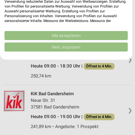
Verwendung reduzierter Daten zur Auswahl von Werbeanzeigen. Erstellung
31028 Gronau Leine
von Profilen für personalisierte Werbung. Verwendung von Profilen zur
❯
Auswahl personalisierter Werbung. Erstellung von Profilen zur
Heute 09:00 - 19:00 Uhr |
Öffnet in 4 Min.
Personalisierung von Inhalten. Verwendung von Profilen zur Auswahl
personalisierter Inhalte. Messung der Werbeleistung. Messung der
250,71 km • Angebote: 1 Prospekt
Performance von Inhalten. Analyse von Zielgruppen durch Statistiken oder
Kombinationen von Daten aus verschiedenen Quellen. Entwicklung und
Verbesserung der Angebote. Verwendung reduzierter Daten zur Auswahl
Alle akzeptieren
von Inhalten.
Ernsting's family Gronau
Daten können außerhalb der Europäischen Union weitergegeben und in die
Nein, anpassen
Bethelner Landstr. 15
USA gesendet werden.
31028 Gronau
Ihre Einwilligung und die cookie Richtlinie gelten ausschließlich für diese
❯
Website/App.
Heute 09:00 - 18:30 Uhr |
Öffnet in 4 Min.
Partnerliste anzeigen (1 IAB-Anbieter)
250,74 km
Wir nutzen Ihre Daten für folgende Zwecke:
IAB-Verarbeitungszwecke:
Speichern von oder Zugriff auf Informationen
KiK Bad Gandersheim
auf einem Endgerät
Neue Str. 31
37581 Bad Gandersheim
❯
Verwendung reduzierter Daten zur Auswahl von
Werbeanzeigen
Heute 09:00 - 19:00 Uhr |
Öffnet in 4 Min.
241,89 km • Angebote: 1 Prospekt
Erstellung von Profilen für personalisierte
Werbung