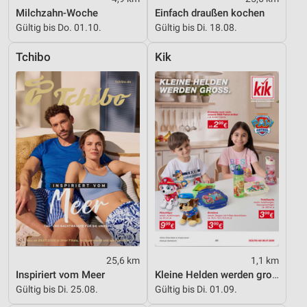
IAB-Besonderheiten:
Milchzahn-Woche
Einfach draußen kochen
Gültig bis Do. 01.10.
Gültig bis Di. 18.08.
Verwendung genauer Standortdaten
Geräte anhand von aktiv angeforderten
Tchibo
Kik
Informationen identifizieren
Nicht-IAB-Verarbeitungszwecke:
Notwendig
Performance
Funktional
Werbung
25,6 km
1,1 km
Inspiriert vom Meer
Kleine Helden werden gross
Gültig bis Di. 25.08.
Gültig bis Di. 01.09.