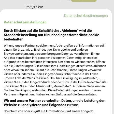
252,87 km
Datenschutzbestimmungen
Jeans Fritz Einbeck
Datenschutzeinstellungen
Altendorfer Tor 24
Durch Klicken auf die Schaltfläche „Ablehnen“ wird die
37574 Einbeck
Standardeinstellung nur für unbedingt erforderliche cookie
❯
beibehalten.
Heute 09:00 - 19:00 Uhr |
Öffnet in 4 Min.
Wir und unsere Partner speichern und/oder greifen auf Informationen auf
252,97 km • Angebote: 1 Prospekt
einem Gerät zu, wie z. B. eindeutige IDs in cookie und anderen
Browserspeichern, um personenbezogene Daten zu verarbeiten. Einige
Anbieter verarbeiten Ihre personenbezogenen Daten möglicherweise
aufgrund eines berechtigten Interesses. Um dem zu widersprechen, öffnen
NKD Gronau (Leine)
Sie die „Einstellungen“. Sie können Ihre Einstellungen akzeptieren, ablehnen
oder verwalten, indem Sie auf die Schaltfläche „Einstellungen verwalten“
Hauptstr. 18
klicken oder jederzeit auf die Fingerabdruck-Schaltfläche in der linken
31028 Gronau (Leine)
❯
unteren Ecke der Website klicken. Um Ihre Einwilligung zu widerrufen,
klicken Sie auf den Fingerabdruck oder den Link in der Fußzeile der Website
Heute 09:00 - 18:30 Uhr |
Öffnet in 4 Min.
und klicken Sie auf den Menüpunkt „Meine Daten“. Auf dieser Seite können
Sie Ihre Einwilligung widerrufen. Diese Entscheidungen werden unseren
251,53 km • Angebote: 2 Prospekte
Partnern mitgeteilt und haben keinen Einfluss auf die Browserdaten.
Wir und unsere Partner verarbeiten Daten, um die Leistung der
Website zu analysieren und Folgendes zu tun:
KiK Gronau Leine
Speichern von oder Zugriff auf Informationen auf einem Endgerät.
Bethelner Landstraße 15