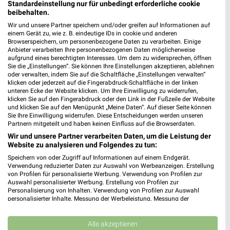
Standardeinstellung nur für unbedingt erforderliche cookie
beibehalten.
Wir und unsere Partner speichern und/oder greifen auf Informationen auf
Sonderpreis Baumarkt Prospekte & Angebote für
einem Gerät zu, wie z. B. eindeutige IDs in cookie und anderen
Browserspeichern, um personenbezogene Daten zu verarbeiten. Einige
Geseke
Anbieter verarbeiten Ihre personenbezogenen Daten möglicherweise
aufgrund eines berechtigten Interesses. Um dem zu widersprechen, öffnen
Sie die „Einstellungen“. Sie können Ihre Einstellungen akzeptieren, ablehnen
oder verwalten, indem Sie auf die Schaltfläche „Einstellungen verwalten“
klicken oder jederzeit auf die Fingerabdruck-Schaltfläche in der linken
Specht Küchen Filialen & Öffnungszeiten für
unteren Ecke der Website klicken. Um Ihre Einwilligung zu widerrufen,
Kamen-Heeren
klicken Sie auf den Fingerabdruck oder den Link in der Fußzeile der Website
und klicken Sie auf den Menüpunkt „Meine Daten“. Auf dieser Seite können
Sie Ihre Einwilligung widerrufen. Diese Entscheidungen werden unseren
Partnern mitgeteilt und haben keinen Einfluss auf die Browserdaten.
Wir und unsere Partner verarbeiten Daten, um die Leistung der
SP Iwanowski Filialen & Öffnungszeiten für
Website zu analysieren und Folgendes zu tun:
Iserlohn
Speichern von oder Zugriff auf Informationen auf einem Endgerät.
Verwendung reduzierter Daten zur Auswahl von Werbeanzeigen. Erstellung
von Profilen für personalisierte Werbung. Verwendung von Profilen zur
Auswahl personalisierter Werbung. Erstellung von Profilen zur
Sport + Schuh Reichelt Filialen & Öffnungszeiten
Personalisierung von Inhalten. Verwendung von Profilen zur Auswahl
personalisierter Inhalte. Messung der Werbeleistung. Messung der
für Halle Westf.
Performance von Inhalten. Analyse von Zielgruppen durch Statistiken oder
Kombinationen von Daten aus verschiedenen Quellen. Entwicklung und
Verbesserung der Angebote. Verwendung reduzierter Daten zur Auswahl
Alle akzeptieren