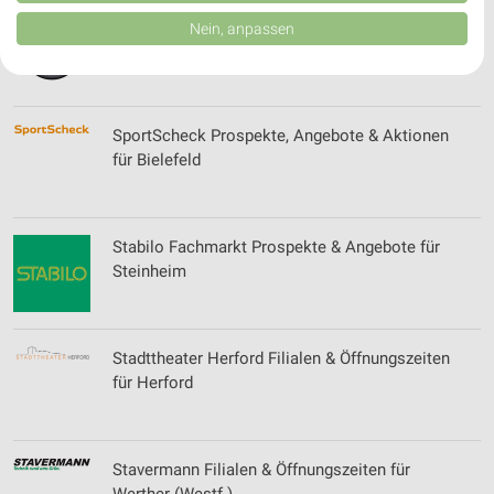
von Inhalten.
Daten können außerhalb der Europäischen Union weitergegeben und in die
Sport 2000 Prospekte, Angebote & Aktionen
Nein, anpassen
USA gesendet werden.
Ihre Einwilligung und die cookie Richtlinie gelten ausschließlich für diese
Website/App.
Partnerliste anzeigen (1 IAB-Anbieter)
SportScheck Prospekte, Angebote & Aktionen
Wir nutzen Ihre Daten für folgende Zwecke:
für Bielefeld
IAB-Verarbeitungszwecke:
Speichern von oder Zugriff auf Informationen
auf einem Endgerät
Stabilo Fachmarkt Prospekte & Angebote für
Verwendung reduzierter Daten zur Auswahl von
Steinheim
Werbeanzeigen
Erstellung von Profilen für personalisierte
Werbung
Stadttheater Herford Filialen & Öffnungszeiten
für Herford
Verwendung von Profilen zur Auswahl
personalisierter Werbung
Erstellung von Profilen zur Personalisierung
Stavermann Filialen & Öffnungszeiten für
von Inhalten