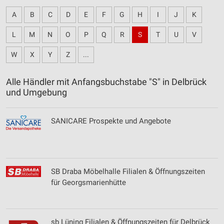
A
B
C
D
E
F
G
H
I
J
K
L
M
N
O
P
Q
R
S
T
U
V
W
X
Y
Z
...
Alle Händler mit Anfangsbuchstabe "S" in Delbrück
und Umgebung
SANICARE Prospekte und Angebote
SB Draba Möbelhalle Filialen & Öffnungszeiten
für Georgsmarienhütte
sb Lüning Filialen & Öffnungszeiten für Delbrück