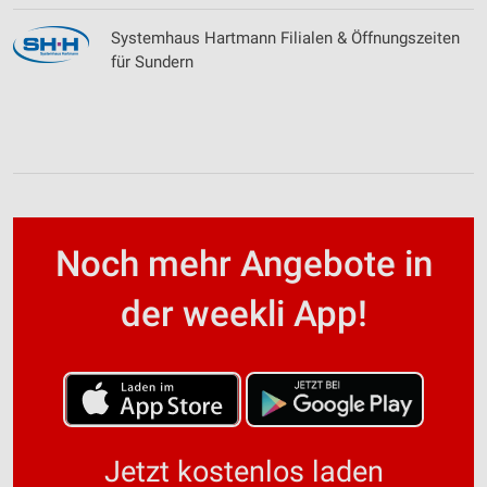
Nicht-IAB-Verarbeitungszwecke:
Notwendig
Systemhaus Hartmann Filialen & Öffnungszeiten
für Sundern
Performance
Funktional
Werbung
Noch mehr Angebote in
der weekli App!
Jetzt kostenlos laden