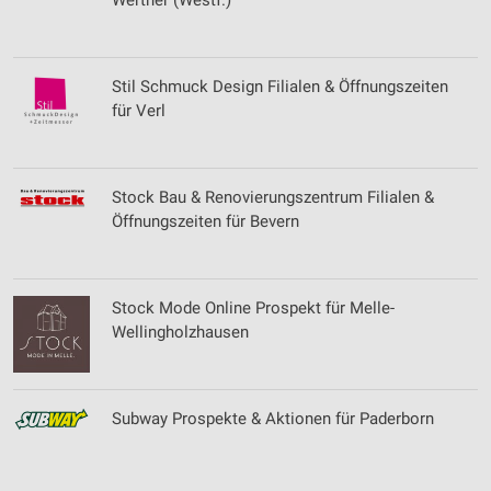
Werther (Westf.)
Verwendung von Profilen zur Auswahl
personalisierter Inhalte
Stil Schmuck Design Filialen & Öffnungszeiten
Messung der Werbeleistung
für Verl
Messung der Performance von Inhalten
Analyse von Zielgruppen durch Statistiken oder
Kombinationen von Daten aus verschiedenen
Stock Bau & Renovierungszentrum Filialen &
Quellen
Öffnungszeiten für Bevern
Entwicklung und Verbesserung der Angebote
Verwendung reduzierter Daten zur Auswahl von
Stock Mode Online Prospekt für Melle-
Inhalten
Wellingholzhausen
IAB-Besonderheiten:
Verwendung genauer Standortdaten
Subway Prospekte & Aktionen für Paderborn
Geräte anhand von aktiv angeforderten
Informationen identifizieren