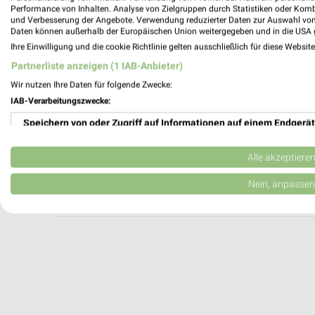
A.T.U Paderborn - West
Performance von Inhalten. Analyse von Zielgruppen durch Statistiken oder Kom
und Verbesserung der Angebote. Verwendung reduzierter Daten zur Auswahl von
Frankfurter Weg 35
Daten können außerhalb der Europäischen Union weitergegeben und in die USA 
33106 Paderborn
Ihre Einwilligung und die cookie Richtlinie gelten ausschließlich für diese Websit
Heute 08:00 - 18:00 Uhr |
Geschlossen
Partnerliste anzeigen (1 IAB-Anbieter)
331,75 km
Wir nutzen Ihre Daten für folgende Zwecke:
IAB-Verarbeitungszwecke:
Speichern von oder Zugriff auf Informationen auf einem Endgerät
Gütersloher Motorencenter Verl
Leinenweg 17
Verwendung reduzierter Daten zur Auswahl von Werbeanzeigen
33415 Verl
Alle akzeptiere
Heute 08:00 - 12:30 13:15 - 17:00 Uhr |
Erstellung von Profilen für personalisierte Werbung
Nein, anpassen
342,88 km
Verwendung von Profilen zur Auswahl personalisierter Werbung
Erstellung von Profilen zur Personalisierung von Inhalten
Verwendung von Profilen zur Auswahl personalisierter Inhalte
Messung der Werbeleistung