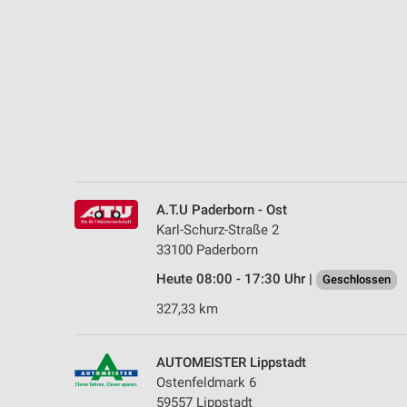
Messung der Performance von Inhalten
Analyse von Zielgruppen durch Statistiken oder Kombinationen 
Quellen
Entwicklung und Verbesserung der Angebote
Verwendung reduzierter Daten zur Auswahl von Inhalten
IAB-Besonderheiten:
Verwendung genauer Standortdaten
A.T.U Paderborn - Ost
Karl-Schurz-Straße 2
Geräte anhand von aktiv angeforderten Informationen identifizie
33100 Paderborn
Nicht-IAB-Verarbeitungszwecke:
Heute 08:00 - 17:30 Uhr |
Geschlossen
Notwendig
327,33 km
Performance
AUTOMEISTER Lippstadt
Funktional
Ostenfeldmark 6
59557 Lippstadt
Werbung