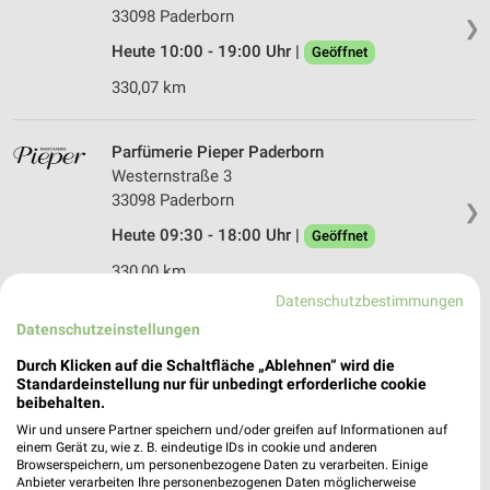
33098 Paderborn
❯
Heute 10:00 - 19:00 Uhr |
Geöffnet
330,07 km
Parfümerie Pieper Paderborn
Westernstraße 3
33098 Paderborn
❯
Heute 09:30 - 18:00 Uhr |
Geöffnet
330,00 km
Datenschutzbestimmungen
Datenschutzeinstellungen
dm Paderborn
Marienplatz 11
Durch Klicken auf die Schaltfläche „Ablehnen“ wird die
33098 Paderborn
Standardeinstellung nur für unbedingt erforderliche cookie
❯
beibehalten.
Heute 09:00 - 19:00 Uhr |
Geöffnet
Wir und unsere Partner speichern und/oder greifen auf Informationen auf
einem Gerät zu, wie z. B. eindeutige IDs in cookie und anderen
329,94 km
Browserspeichern, um personenbezogene Daten zu verarbeiten. Einige
Anbieter verarbeiten Ihre personenbezogenen Daten möglicherweise