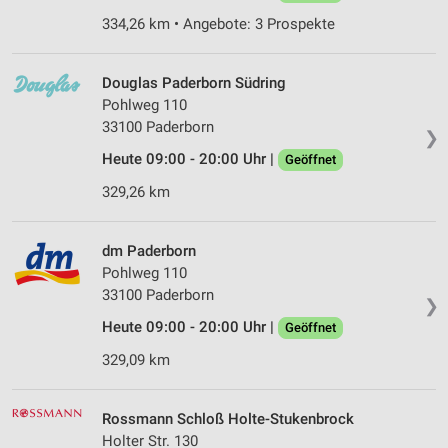
Wir nutzen Ihre Daten für folgende Zwecke:
334,26 km • Angebote: 3 Prospekte
IAB-Verarbeitungszwecke:
Speichern von oder Zugriff auf Informationen
Douglas Paderborn Südring
auf einem Endgerät
Pohlweg 110
33100 Paderborn
Verwendung reduzierter Daten zur Auswahl von
❯
Werbeanzeigen
Heute 09:00 - 20:00 Uhr |
Geöffnet
329,26 km
Erstellung von Profilen für personalisierte
Werbung
Verwendung von Profilen zur Auswahl
dm Paderborn
personalisierter Werbung
Pohlweg 110
33100 Paderborn
❯
Erstellung von Profilen zur Personalisierung
von Inhalten
Heute 09:00 - 20:00 Uhr |
Geöffnet
329,09 km
Verwendung von Profilen zur Auswahl
personalisierter Inhalte
Rossmann Schloß Holte-Stukenbrock
Messung der Werbeleistung
Holter Str. 130