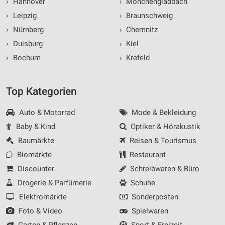
›
Hannover
›
Mönchengladbach
›
Leipzig
›
Braunschweig
›
Nürnberg
›
Chemnitz
›
Duisburg
›
Kiel
›
Bochum
›
Krefeld
Top Kategorien
Auto & Motorrad
Mode & Bekleidung
Baby & Kind
Optiker & Hörakustik
Baumärkte
Reisen & Tourismus
Biomärkte
Restaurant
Discounter
Schreibwaren & Büro
Drogerie & Parfümerie
Schuhe
Elektromärkte
Sonderposten
Foto & Video
Spielwaren
Garten & Pflanzen
Sport & Freizeit