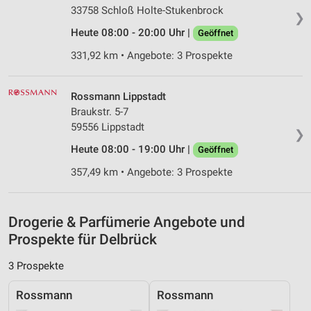
33758 Schloß Holte-Stukenbrock
Messung der Performance von Inhalten
❯
Heute 08:00 - 20:00 Uhr |
Geöffnet
Analyse von Zielgruppen durch Statistiken oder
Kombinationen von Daten aus verschiedenen
331,92 km • Angebote: 3 Prospekte
Quellen
Entwicklung und Verbesserung der Angebote
Rossmann Lippstadt
Braukstr. 5-7
Verwendung reduzierter Daten zur Auswahl von
59556 Lippstadt
Inhalten
❯
Heute 08:00 - 19:00 Uhr |
Geöffnet
IAB-Besonderheiten:
357,49 km • Angebote: 3 Prospekte
Verwendung genauer Standortdaten
Geräte anhand von aktiv angeforderten
Informationen identifizieren
Drogerie & Parfümerie Angebote und
Prospekte für Delbrück
Nicht-IAB-Verarbeitungszwecke:
Notwendig
3 Prospekte
Performance
Rossmann
Rossmann