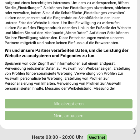
aufgrund eines berechtigten Interesses. Um dem zu widersprechen, öffnen
Sie die „Einstellungen“. Sie können Ihre Einstellungen akzeptieren, ablehnen
Rossmann Geseke
oder verwalten, indem Sie auf die Schaltfläche „Einstellungen verwalten“
Bachstr. 5
klicken oder jederzeit auf die Fingerabdruck-Schaltfläche in der linken
59590 Geseke
unteren Ecke der Website klicken. Um Ihre Einwilligung zu widerrufen,
❯
klicken Sie auf den Fingerabdruck oder den Link in der Fußzeile der Website
Heute 08:00 - 16:00 Uhr |
Geöffnet
und klicken Sie auf den Menüpunkt „Meine Daten“. Auf dieser Seite können
Sie Ihre Einwilligung widerrufen. Diese Entscheidungen werden unseren
348,37 km • Angebote: 3 Prospekte
Partnern mitgeteilt und haben keinen Einfluss auf die Browserdaten.
Wir und unsere Partner verarbeiten Daten, um die Leistung der
Website zu analysieren und Folgendes zu tun:
Rossmann Paderborn
Speichern von oder Zugriff auf Informationen auf einem Endgerät.
Kamp 30-32
Verwendung reduzierter Daten zur Auswahl von Werbeanzeigen. Erstellung
von Profilen für personalisierte Werbung. Verwendung von Profilen zur
33098 Paderborn
❯
Auswahl personalisierter Werbung. Erstellung von Profilen zur
Personalisierung von Inhalten. Verwendung von Profilen zur Auswahl
Heute 08:30 - 20:00 Uhr |
Geöffnet
personalisierter Inhalte. Messung der Werbeleistung. Messung der
Performance von Inhalten. Analyse von Zielgruppen durch Statistiken oder
329,58 km • Angebote: 3 Prospekte
Kombinationen von Daten aus verschiedenen Quellen. Entwicklung und
Verbesserung der Angebote. Verwendung reduzierter Daten zur Auswahl
Alle akzeptieren
von Inhalten.
Rossmann Borchen
Daten können außerhalb der Europäischen Union weitergegeben und in die
Nein, anpassen
USA gesendet werden.
Bahnhofstr. 7
Ihre Einwilligung und die cookie Richtlinie gelten ausschließlich für diese
33178 Borchen
❯
Website/App.
Heute 08:00 - 20:00 Uhr |
Geöffnet
Partnerliste anzeigen (1 IAB-Anbieter)