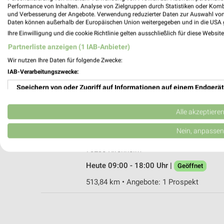
Performance von Inhalten. Analyse von Zielgruppen durch Statistiken oder Kom
und Verbesserung der Angebote. Verwendung reduzierter Daten zur Auswahl von
Daten können außerhalb der Europäischen Union weitergegeben und in die USA 
Ihre Einwilligung und die cookie Richtlinie gelten ausschließlich für diese Websit
ZOO & Co. Göppingen
Partnerliste anzeigen (1 IAB-Anbieter)
Am Autohof 30
Wir nutzen Ihre Daten für folgende Zwecke:
73037 Göppingen
IAB-Verarbeitungszwecke:
Heute 09:00 - 16:00 Uhr |
Geöffnet
Speichern von oder Zugriff auf Informationen auf einem Endgerät
499,49 km • Angebote: 1 Prospekt
Verwendung reduzierter Daten zur Auswahl von Werbeanzeigen
Alle akzeptiere
Fressnapf Kirchheim
Erstellung von Profilen für personalisierte Werbung
Nein, anpassen
Lenninger Straße 12
Verwendung von Profilen zur Auswahl personalisierter Werbung
73230 Kirchheim
Heute 09:00 - 18:00 Uhr |
Geöffnet
Erstellung von Profilen zur Personalisierung von Inhalten
513,84 km • Angebote: 1 Prospekt
Verwendung von Profilen zur Auswahl personalisierter Inhalte
Messung der Werbeleistung