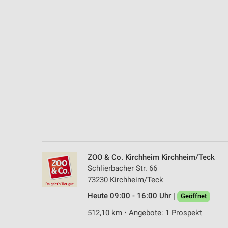
Messung der Performance von Inhalten
Analyse von Zielgruppen durch Statistiken oder Kombinationen 
Quellen
Entwicklung und Verbesserung der Angebote
Verwendung reduzierter Daten zur Auswahl von Inhalten
IAB-Besonderheiten:
Verwendung genauer Standortdaten
Geräte anhand von aktiv angeforderten Informationen identifizie
Nicht-IAB-Verarbeitungszwecke:
ZOO & Co. Kirchheim Kirchheim/Teck
Notwendig
Schlierbacher Str. 66
73230 Kirchheim/Teck
Performance
Heute 09:00 - 16:00 Uhr |
Geöffnet
Funktional
512,10 km • Angebote: 1 Prospekt
Werbung