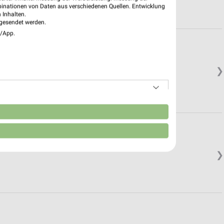
binationen von Daten aus verschiedenen Quellen. Entwicklung
 Inhalten.
gesendet werden.
e/App.
❯
n
❯