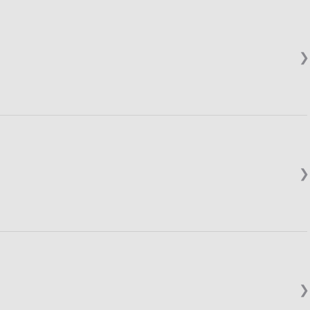
❯
❯
❯