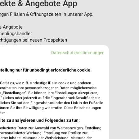
pekte & Angebote App
en Filialen & Öffnungszeiten in unserer App.
e Angebote
ieblingshändler
htigungen bei neuen Prospekten
 Einkauf stressfrei planen
Datenschutzbestimmungen
 App jetzt laden oder QR-Code scannen.
tellung nur für unbedingt erforderliche cookie
erät zu, wie z. B. eindeutige IDs in cookie und anderen
verarbeiten Ihre personenbezogenen Daten möglicherweise
„Einstellungen“. Sie können Ihre Einstellungen akzeptieren,
 klicken oder jederzeit auf die Fingerabdruck-Schaltfläche in
klicken Sie auf den Fingerabdruck oder den Link in der Fußzeile
önnen Sie Ihre Einwilligung widerrufen. Diese Entscheidungen
ten.
ite zu analysieren und Folgendes zu tun:
reduzierter Daten zur Auswahl von Werbeanzeigen. Erstellung
ersonalisierter Werbung. Erstellung von Profilen zur
ierter Inhalte. Messung der Werbeleistung. Messung der