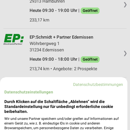
29313 Hambühren
❯
Heute 09:30 - 19:00 Uhr |
Geöffnet
233,17 km
EP:Schmidt + Partner Edemissen
Wöhrbergweg 1
31234 Edemissen
❯
Heute 09:00 - 18:00 Uhr |
Geöffnet
213,74 km • Angebote: 2 Prospekte
Datenschutzbestimmungen
EP:Scheiba Bergen
Datenschutzeinstellungen
Bahnhofstraße 23
29303 Bergen
❯
Durch Klicken auf die Schaltfläche „Ablehnen“ wird die
Standardeinstellung nur für unbedingt erforderliche cookie
Heute 08:00 - 18:00 Uhr |
Geöffnet
beibehalten.
234,01 km • Angebote: 2 Prospekte
Wir und unsere Partner speichern und/oder greifen auf Informationen auf
einem Gerät zu, wie z. B. eindeutige IDs in cookie und anderen
Browserspeichern, um personenbezogene Daten zu verarbeiten. Einige