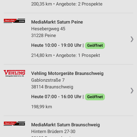
Partnerliste anzeigen (1 IAB-Anbieter)
200,35 km • Angebote: 2 Prospekte
Wir nutzen Ihre Daten für folgende Zwecke:
IAB-Verarbeitungszwecke:
MediaMarkt Saturn Peine
Speichern von oder Zugriff auf Informationen
Hesebergweg 45
auf einem Endgerät
31228 Peine
❯
Heute 10:00 - 19:00 Uhr |
Geöffnet
Verwendung reduzierter Daten zur Auswahl von
Werbeanzeigen
214,80 km • Angebote: 1 Prospekt
Erstellung von Profilen für personalisierte
Werbung
Vehling Motorgeräte Braunschweig
Gablonzstraße 7
Verwendung von Profilen zur Auswahl
personalisierter Werbung
38114 Braunschweig
❯
Heute 07:00 - 16:00 Uhr |
Geöffnet
Erstellung von Profilen zur Personalisierung
von Inhalten
198,99 km
Verwendung von Profilen zur Auswahl
personalisierter Inhalte
MediaMarkt Saturn Braunschweig
Hintern Brüdern 27-30
Messung der Werbeleistung