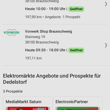
38100 Braunschweig
❯
Messung der Performance von Inhalten
Heute 10:00 - 19:00 Uhr |
Geöffnet
197,90 km • Angebote: 1 Prospekt
Analyse von Zielgruppen durch Statistiken oder
Kombinationen von Daten aus verschiedenen
Quellen
Vorwerk Shop Braunschweig
Entwicklung und Verbesserung der Angebote
Steinweg 19
38100 Braunschweig
❯
Verwendung reduzierter Daten zur Auswahl von
Heute 09:30 - 18:00 Uhr |
Geöffnet
Inhalten
197,11 km
IAB-Besonderheiten:
Verwendung genauer Standortdaten
Elektromärkte Angebote und Prospekte für
Geräte anhand von aktiv angeforderten
Informationen identifizieren
Dedelstorf
Nicht-IAB-Verarbeitungszwecke:
3 Prospekte
Notwendig
MediaMarkt Saturn
ElectronicPartner
Performance