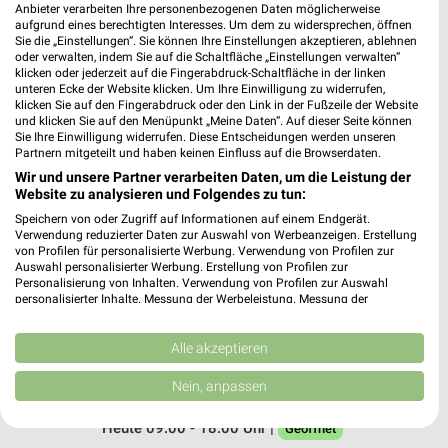
Anbieter verarbeiten Ihre personenbezogenen Daten möglicherweise
MediaMarkt Saturn Wolfsburg
aufgrund eines berechtigten Interesses. Um dem zu widersprechen, öffnen
Brandgehaege 3
Sie die „Einstellungen“. Sie können Ihre Einstellungen akzeptieren, ablehnen
oder verwalten, indem Sie auf die Schaltfläche „Einstellungen verwalten“
38444 Wolfsburg
❯
klicken oder jederzeit auf die Fingerabdruck-Schaltfläche in der linken
unteren Ecke der Website klicken. Um Ihre Einwilligung zu widerrufen,
Heute 10:00 - 19:00 Uhr |
Geöffnet
klicken Sie auf den Fingerabdruck oder den Link in der Fußzeile der Website
und klicken Sie auf den Menüpunkt „Meine Daten“. Auf dieser Seite können
182,03 km • Angebote: 1 Prospekt
Sie Ihre Einwilligung widerrufen. Diese Entscheidungen werden unseren
Partnern mitgeteilt und haben keinen Einfluss auf die Browserdaten.
Wir und unsere Partner verarbeiten Daten, um die Leistung der
EP:Kowalzik Winsen (Aller)
Website zu analysieren und Folgendes zu tun:
Celler Straße 5
Speichern von oder Zugriff auf Informationen auf einem Endgerät.
29308 Winsen (Aller)
Verwendung reduzierter Daten zur Auswahl von Werbeanzeigen. Erstellung
❯
von Profilen für personalisierte Werbung. Verwendung von Profilen zur
Heute 08:30 - 18:00 Uhr |
Geöffnet
Auswahl personalisierter Werbung. Erstellung von Profilen zur
Personalisierung von Inhalten. Verwendung von Profilen zur Auswahl
236,66 km • Angebote: 2 Prospekte
personalisierter Inhalte. Messung der Werbeleistung. Messung der
Performance von Inhalten. Analyse von Zielgruppen durch Statistiken oder
Kombinationen von Daten aus verschiedenen Quellen. Entwicklung und
Verbesserung der Angebote. Verwendung reduzierter Daten zur Auswahl
Alle akzeptieren
EP:Ryll Bad Bevensen
von Inhalten.
Sasendorfer Str. 12 12
Daten können außerhalb der Europäischen Union weitergegeben und in die
Nein, anpassen
29549 Bad Bevensen
USA gesendet werden.
❯
Ihre Einwilligung und die cookie Richtlinie gelten ausschließlich für diese
Heute 09:00 - 18:00 Uhr |
Geöffnet
Website/App.