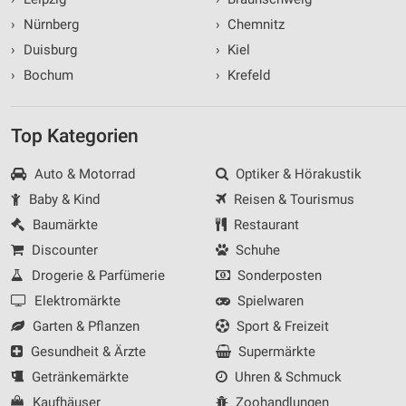
›
Nürnberg
›
Chemnitz
›
Duisburg
›
Kiel
›
Bochum
›
Krefeld
Top Kategorien
Auto & Motorrad
Optiker & Hörakustik
Baby & Kind
Reisen & Tourismus
Baumärkte
Restaurant
Discounter
Schuhe
Drogerie & Parfümerie
Sonderposten
Elektromärkte
Spielwaren
Garten & Pflanzen
Sport & Freizeit
Gesundheit & Ärzte
Supermärkte
Getränkemärkte
Uhren & Schmuck
Kaufhäuser
Zoohandlungen