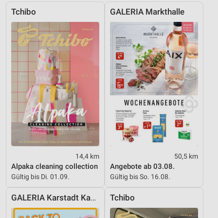
Tchibo
GALERIA Markthalle
Verwendung von Profilen zur Auswahl
personalisierter Werbung
Erstellung von Profilen zur Personalisierung
von Inhalten
Verwendung von Profilen zur Auswahl
personalisierter Inhalte
Messung der Werbeleistung
Messung der Performance von Inhalten
Analyse von Zielgruppen durch Statistiken oder
Kombinationen von Daten aus verschiedenen
14,4 km
50,5 km
Quellen
Alpaka cleaning collection
Angebote ab 03.08.
Entwicklung und Verbesserung der Angebote
Gültig bis Di. 01.09.
Gültig bis So. 16.08.
Verwendung reduzierter Daten zur Auswahl von
GALERIA Karstadt Kaufhof
Tchibo
Inhalten