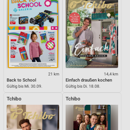
IAB-Besonderheiten:
Verwendung genauer Standortdaten
Geräte anhand von aktiv angeforderten
Informationen identifizieren
Nicht-IAB-Verarbeitungszwecke:
Notwendig
Performance
Funktional
21 km
14,4 km
Back to School
Einfach draußen kochen
Werbung
Gültig bis Mi. 30.09.
Gültig bis Di. 18.08.
Tchibo
Tchibo