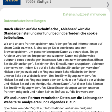
70563 Stuttgart
❯
Heute 09:00 - 20:00 Uhr |
Geschlossen
Datenschutzbestimmungen
518,83 km • Angebote: 5 Prospekte
Datenschutzeinstellungen
Durch Klicken auf die Schaltfläche „Ablehnen“ wird die
Ernsting's family Tübingen
Standardeinstellung nur für unbedingt erforderliche cookie
beibehalten.
Alte Landstraße 45
72072 Tübingen
Wir und unsere Partner speichern und/oder greifen auf Informationen auf
❯
einem Gerät zu, wie z. B. eindeutige IDs in cookie und anderen
Heute 09:00 - 20:00 Uhr |
Geschlossen
Browserspeichern, um personenbezogene Daten zu verarbeiten. Einige
Anbieter verarbeiten Ihre personenbezogenen Daten möglicherweise
543,71 km
aufgrund eines berechtigten Interesses. Um dem zu widersprechen, öffnen
Sie die „Einstellungen“. Sie können Ihre Einstellungen akzeptieren, ablehnen
oder verwalten, indem Sie auf die Schaltfläche „Einstellungen verwalten“
klicken oder jederzeit auf die Fingerabdruck-Schaltfläche in der linken
Ernsting's family Tübingen
unteren Ecke der Website klicken. Um Ihre Einwilligung zu widerrufen,
Eugenstraße 74
klicken Sie auf den Fingerabdruck oder den Link in der Fußzeile der Website
und klicken Sie auf den Menüpunkt „Meine Daten“. Auf dieser Seite können
72072 Tübingen
❯
Sie Ihre Einwilligung widerrufen. Diese Entscheidungen werden unseren
Partnern mitgeteilt und haben keinen Einfluss auf die Browserdaten.
Heute 09:00 - 20:00 Uhr |
Geschlossen
Wir und unsere Partner verarbeiten Daten, um die Leistung der
540,60 km
Website zu analysieren und Folgendes zu tun:
Speichern von oder Zugriff auf Informationen auf einem Endgerät.