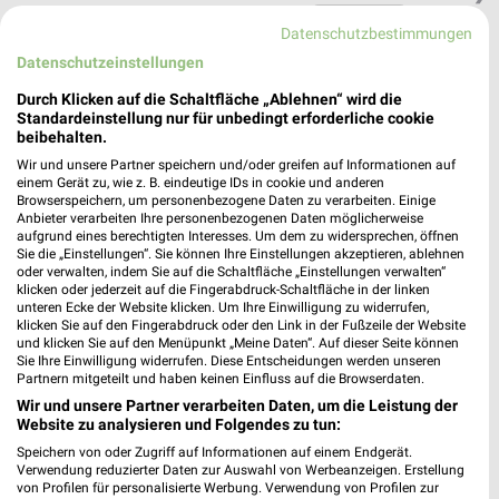
Heute 09:00 - 18:00 Uhr |
Geschlossen
Datenschutzbestimmungen
382,36 km • Angebote: 1 Prospekt
Datenschutzeinstellungen
Durch Klicken auf die Schaltfläche „Ablehnen“ wird die
Fressnapf Linden
Standardeinstellung nur für unbedingt erforderliche cookie
beibehalten.
Max-Eyth-Weg 5
Wir und unsere Partner speichern und/oder greifen auf Informationen auf
35440 Linden
❯
einem Gerät zu, wie z. B. eindeutige IDs in cookie und anderen
Browserspeichern, um personenbezogene Daten zu verarbeiten. Einige
Heute 09:00 - 18:00 Uhr |
Geschlossen
Anbieter verarbeiten Ihre personenbezogenen Daten möglicherweise
aufgrund eines berechtigten Interesses. Um dem zu widersprechen, öffnen
395,54 km • Angebote: 1 Prospekt
Sie die „Einstellungen“. Sie können Ihre Einstellungen akzeptieren, ablehnen
oder verwalten, indem Sie auf die Schaltfläche „Einstellungen verwalten“
klicken oder jederzeit auf die Fingerabdruck-Schaltfläche in der linken
zookauf Linden
unteren Ecke der Website klicken. Um Ihre Einwilligung zu widerrufen,
klicken Sie auf den Fingerabdruck oder den Link in der Fußzeile der Website
Tannenweg 97
und klicken Sie auf den Menüpunkt „Meine Daten“. Auf dieser Seite können
35440 Linden
Sie Ihre Einwilligung widerrufen. Diese Entscheidungen werden unseren
❯
Partnern mitgeteilt und haben keinen Einfluss auf die Browserdaten.
Heute 10:00 - 19:00 Uhr |
Geschlossen
Wir und unsere Partner verarbeiten Daten, um die Leistung der
Website zu analysieren und Folgendes zu tun:
394,63 km • Angebote: 1 Prospekt
Speichern von oder Zugriff auf Informationen auf einem Endgerät.
Verwendung reduzierter Daten zur Auswahl von Werbeanzeigen. Erstellung
von Profilen für personalisierte Werbung. Verwendung von Profilen zur
Fressnapf XXL Siegen