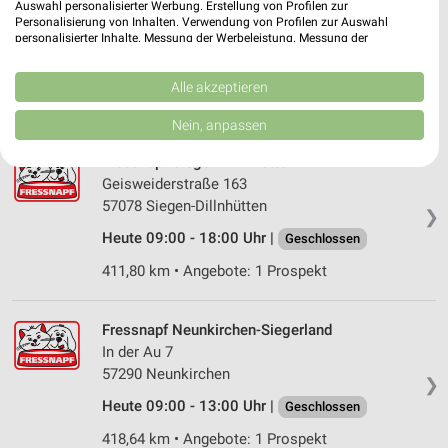
Auswahl personalisierter Werbung. Erstellung von Profilen zur
Leimbachstraße 37
Personalisierung von Inhalten. Verwendung von Profilen zur Auswahl
57074 Siegen
personalisierter Inhalte. Messung der Werbeleistung. Messung der
❯
Performance von Inhalten. Analyse von Zielgruppen durch Statistiken oder
Heute 10:00 - 18:00 Uhr |
Kombinationen von Daten aus verschiedenen Quellen. Entwicklung und
Geschlossen
Verbesserung der Angebote. Verwendung reduzierter Daten zur Auswahl
Alle akzeptieren
414,08 km • Angebote: 1 Prospekt
von Inhalten.
Daten können außerhalb der Europäischen Union weitergegeben und in die
Nein, anpassen
USA gesendet werden.
Ihre Einwilligung und die cookie Richtlinie gelten ausschließlich für diese
Fressnapf Siegen-Dillnhütten
Website/App.
Geisweiderstraße 163
Partnerliste anzeigen (1 IAB-Anbieter)
57078 Siegen-Dillnhütten
❯
Wir nutzen Ihre Daten für folgende Zwecke:
Heute 09:00 - 18:00 Uhr |
Geschlossen
IAB-Verarbeitungszwecke:
411,80 km • Angebote: 1 Prospekt
Speichern von oder Zugriff auf Informationen
auf einem Endgerät
Fressnapf Neunkirchen-Siegerland
Verwendung reduzierter Daten zur Auswahl von
In der Au 7
Werbeanzeigen
57290 Neunkirchen
❯
Erstellung von Profilen für personalisierte
Heute 09:00 - 13:00 Uhr |
Geschlossen
Werbung
418,64 km • Angebote: 1 Prospekt