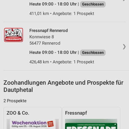
Verwendung genauer Standortdaten
Heute 09:00 - 18:00 Uhr |
Geschlossen
411,01 km • Angebote: 1 Prospekt
Geräte anhand von aktiv angeforderten
Informationen identifizieren
Nicht-IAB-Verarbeitungszwecke:
Fressnapf Rennerod
Konnwiese 8
Notwendig
56477 Rennerod
❯
Performance
Heute 09:00 - 18:00 Uhr |
Geschlossen
Funktional
426,48 km • Angebote: 1 Prospekt
Werbung
Zoohandlungen Angebote und Prospekte für
Dautphetal
2 Prospekte
ZOO & Co.
Fressnapf