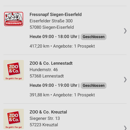
Verwendung von Profilen zur Auswahl
personalisierter Werbung
Fressnapf Siegen-Eiserfeld
Erstellung von Profilen zur Personalisierung
Eiserfelder Straße 300
von Inhalten
57080 Siegen-Eiserfeld
❯
Verwendung von Profilen zur Auswahl
Heute 09:00 - 18:00 Uhr |
Geschlossen
personalisierter Inhalte
417,20 km • Angebote: 1 Prospekt
Messung der Werbeleistung
ZOO & Co. Lennestadt
Messung der Performance von Inhalten
Hundemstr. 46
Analyse von Zielgruppen durch Statistiken oder
57368 Lennestadt
❯
Kombinationen von Daten aus verschiedenen
Heute 09:00 - 19:00 Uhr |
Quellen
Geschlossen
391,88 km • Angebote: 1 Prospekt
Entwicklung und Verbesserung der Angebote
Verwendung reduzierter Daten zur Auswahl von
ZOO & Co. Kreuztal
Inhalten
Siegener Str. 13
IAB-Besonderheiten:
57223 Kreuztal
❯