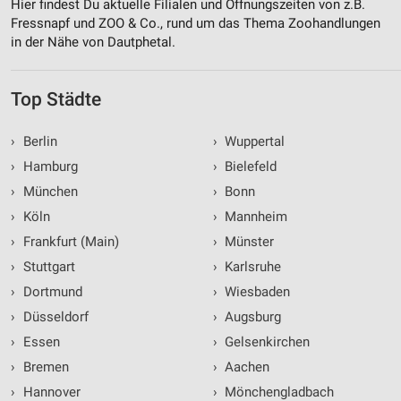
Hier findest Du aktuelle Filialen und Öffnungszeiten von z.B.
Fressnapf und ZOO & Co., rund um das Thema Zoohandlungen
in der Nähe von Dautphetal.
Top Städte
›
Berlin
›
Wuppertal
›
Hamburg
›
Bielefeld
›
München
›
Bonn
›
Köln
›
Mannheim
›
Frankfurt (Main)
›
Münster
›
Stuttgart
›
Karlsruhe
›
Dortmund
›
Wiesbaden
›
Düsseldorf
›
Augsburg
›
Essen
›
Gelsenkirchen
›
Bremen
›
Aachen
›
Hannover
›
Mönchengladbach