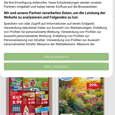
Heute 09:00 - 22:00 Uhr |
Geöffnet
Sie Ihre Einwilligung widerrufen. Diese Entscheidungen werden unseren
Partnern mitgeteilt und haben keinen Einfluss auf die Browserdaten.
319,73 km
Wir und unsere Partner verarbeiten Daten, um die Leistung der
Website zu analysieren und Folgendes zu tun:
Speichern von oder Zugriff auf Informationen auf einem Endgerät.
Reisen & Tourismus Angebote und Prospekte
Verwendung reduzierter Daten zur Auswahl von Werbeanzeigen. Erstellung
von Profilen für personalisierte Werbung. Verwendung von Profilen zur
für Dautphetal
Auswahl personalisierter Werbung. Erstellung von Profilen zur
Personalisierung von Inhalten. Verwendung von Profilen zur Auswahl
2 Prospekte
personalisierter Inhalte. Messung der Werbeleistung. Messung der
Performance von Inhalten. Analyse von Zielgruppen durch Statistiken oder
Kombinationen von Daten aus verschiedenen Quellen. Entwicklung und
Kaufland
Netto Marken-Discount
Verbesserung der Angebote. Verwendung reduzierter Daten zur Auswahl
Alle akzeptieren
von Inhalten.
Daten können außerhalb der Europäischen Union weitergegeben und in die
Nein, anpassen
USA gesendet werden.
Ihre Einwilligung und die cookie Richtlinie gelten ausschließlich für diese
Website/App.
Partnerliste anzeigen (1 IAB-Anbieter)
Wir nutzen Ihre Daten für folgende Zwecke:
IAB-Verarbeitungszwecke:
Speichern von oder Zugriff auf Informationen
auf einem Endgerät