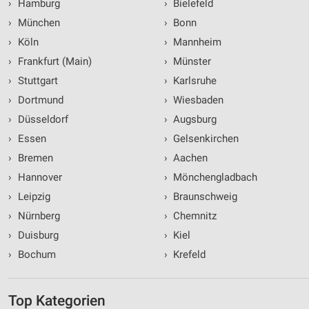
›
Hamburg
›
Bielefeld
Entwicklung und Verbesserung der Angebote
›
München
›
Bonn
›
Köln
›
Mannheim
Verwendung reduzierter Daten zur Auswahl von
Inhalten
›
Frankfurt (Main)
›
Münster
IAB-Besonderheiten:
›
Stuttgart
›
Karlsruhe
Verwendung genauer Standortdaten
›
Dortmund
›
Wiesbaden
›
Düsseldorf
›
Augsburg
Geräte anhand von aktiv angeforderten
›
Essen
›
Gelsenkirchen
Informationen identifizieren
›
Bremen
›
Aachen
Nicht-IAB-Verarbeitungszwecke:
›
Hannover
›
Mönchengladbach
Notwendig
›
Leipzig
›
Braunschweig
Performance
›
Nürnberg
›
Chemnitz
›
Duisburg
›
Kiel
Funktional
›
Bochum
›
Krefeld
Werbung
Top Kategorien