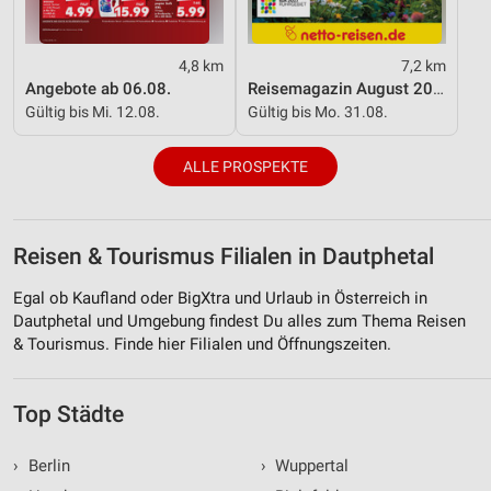
Verwendung reduzierter Daten zur Auswahl von
Werbeanzeigen
4,8 km
7,2 km
Angebote ab 06.08.
Reisemagazin August 2026
Erstellung von Profilen für personalisierte
Werbung
Gültig bis Mi. 12.08.
Gültig bis Mo. 31.08.
Verwendung von Profilen zur Auswahl
ALLE PROSPEKTE
personalisierter Werbung
Erstellung von Profilen zur Personalisierung
von Inhalten
Reisen & Tourismus Filialen in Dautphetal
Verwendung von Profilen zur Auswahl
Egal ob Kaufland oder BigXtra und Urlaub in Österreich in
personalisierter Inhalte
Dautphetal und Umgebung findest Du alles zum Thema Reisen
Messung der Werbeleistung
& Tourismus. Finde hier Filialen und Öffnungszeiten.
Messung der Performance von Inhalten
Top Städte
Analyse von Zielgruppen durch Statistiken oder
Kombinationen von Daten aus verschiedenen
›
Berlin
›
Wuppertal
Quellen