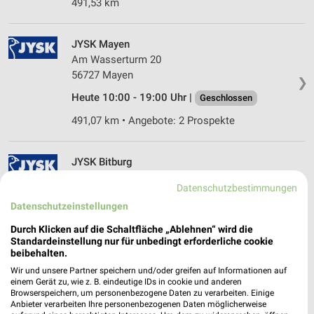
491,53 km
JYSK Mayen
Am Wasserturm 20
56727 Mayen
❯
Heute 10:00 - 19:00 Uhr |
Geschlossen
491,07 km • Angebote: 2 Prospekte
JYSK Bitburg
Südring 5
Datenschutzbestimmungen
54634 Bitburg
❯
Datenschutzeinstellungen
Heute 10:00 - 19:00 Uhr |
Geschlossen
Durch Klicken auf die Schaltfläche „Ablehnen“ wird die
556,22 km • Angebote: 2 Prospekte
Standardeinstellung nur für unbedingt erforderliche cookie
beibehalten.
Wir und unsere Partner speichern und/oder greifen auf Informationen auf
Matratzen Concord Bitburg
einem Gerät zu, wie z. B. eindeutige IDs in cookie und anderen
Browserspeichern, um personenbezogene Daten zu verarbeiten. Einige
Mötscher Straße 15
Anbieter verarbeiten Ihre personenbezogenen Daten möglicherweise
54634 Bitburg