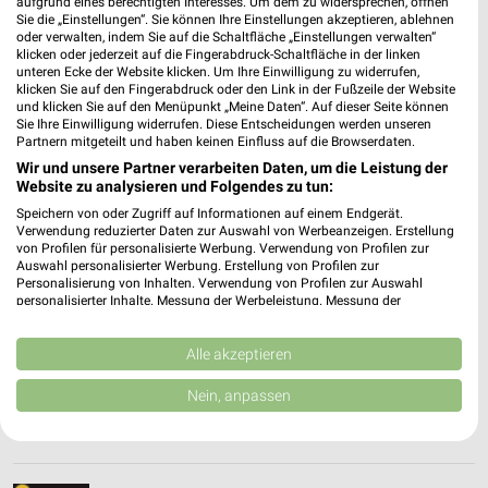
aufgrund eines berechtigten Interesses. Um dem zu widersprechen, öffnen
❯
Sie die „Einstellungen“. Sie können Ihre Einstellungen akzeptieren, ablehnen
Heute 10:00 - 18:30 Uhr |
Geschlossen
oder verwalten, indem Sie auf die Schaltfläche „Einstellungen verwalten“
klicken oder jederzeit auf die Fingerabdruck-Schaltfläche in der linken
556,38 km
unteren Ecke der Website klicken. Um Ihre Einwilligung zu widerrufen,
klicken Sie auf den Fingerabdruck oder den Link in der Fußzeile der Website
und klicken Sie auf den Menüpunkt „Meine Daten“. Auf dieser Seite können
Sie Ihre Einwilligung widerrufen. Diese Entscheidungen werden unseren
JYSK Bernkastel-Kues
Partnern mitgeteilt und haben keinen Einfluss auf die Browserdaten.
Gewerbestraße 1
Wir und unsere Partner verarbeiten Daten, um die Leistung der
54470 Bernkastel-Kues
Website zu analysieren und Folgendes zu tun:
❯
Heute 10:00 - 18:30 Uhr |
Geschlossen
Speichern von oder Zugriff auf Informationen auf einem Endgerät.
Verwendung reduzierter Daten zur Auswahl von Werbeanzeigen. Erstellung
527,25 km • Angebote: 2 Prospekte
von Profilen für personalisierte Werbung. Verwendung von Profilen zur
Auswahl personalisierter Werbung. Erstellung von Profilen zur
Personalisierung von Inhalten. Verwendung von Profilen zur Auswahl
personalisierter Inhalte. Messung der Werbeleistung. Messung der
Depot Bitburg
Performance von Inhalten. Analyse von Zielgruppen durch Statistiken oder
Saarstraße 32
Kombinationen von Daten aus verschiedenen Quellen. Entwicklung und
Verbesserung der Angebote. Verwendung reduzierter Daten zur Auswahl
Alle akzeptieren
54634 Bitburg
❯
von Inhalten.
Daten können außerhalb der Europäischen Union weitergegeben und in die
Heute 09:00 - 19:00 Uhr |
Nein, anpassen
Geschlossen
USA gesendet werden.
Ihre Einwilligung und die cookie Richtlinie gelten ausschließlich für diese
556,81 km
Website/App.
Partnerliste anzeigen (1 IAB-Anbieter)