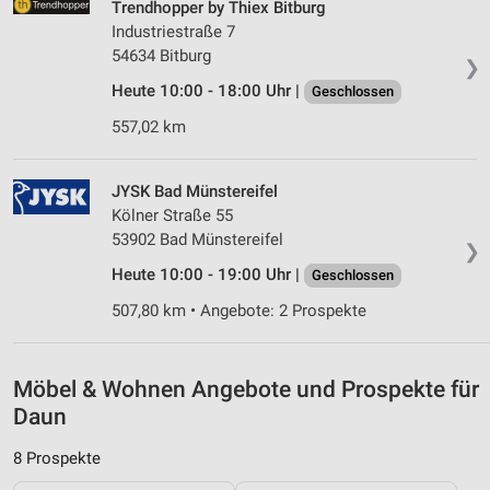
Trendhopper by Thiex Bitburg
Wir nutzen Ihre Daten für folgende Zwecke:
Industriestraße 7
IAB-Verarbeitungszwecke:
54634 Bitburg
❯
Speichern von oder Zugriff auf Informationen
Heute 10:00 - 18:00 Uhr |
Geschlossen
auf einem Endgerät
557,02 km
Verwendung reduzierter Daten zur Auswahl von
Werbeanzeigen
JYSK Bad Münstereifel
Erstellung von Profilen für personalisierte
Kölner Straße 55
Werbung
53902 Bad Münstereifel
❯
Verwendung von Profilen zur Auswahl
Heute 10:00 - 19:00 Uhr |
Geschlossen
personalisierter Werbung
507,80 km • Angebote: 2 Prospekte
Erstellung von Profilen zur Personalisierung
von Inhalten
Möbel & Wohnen Angebote und Prospekte für
Verwendung von Profilen zur Auswahl
personalisierter Inhalte
Daun
Messung der Werbeleistung
8 Prospekte