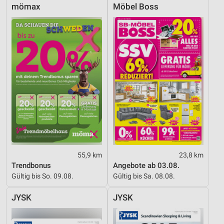
Messung der Performance von Inhalten
mömax
Möbel Boss
Analyse von Zielgruppen durch Statistiken oder
Kombinationen von Daten aus verschiedenen
Quellen
Entwicklung und Verbesserung der Angebote
Verwendung reduzierter Daten zur Auswahl von
Inhalten
IAB-Besonderheiten:
Verwendung genauer Standortdaten
Geräte anhand von aktiv angeforderten
Informationen identifizieren
55,9 km
23,8 km
Trendbonus
Angebote ab 03.08.
Nicht-IAB-Verarbeitungszwecke:
Gültig bis So. 09.08.
Gültig bis Sa. 08.08.
Notwendig
JYSK
JYSK
Performance