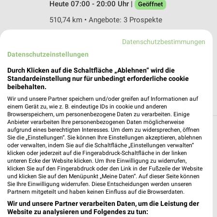
Heute 07:00 - 20:00 Uhr |
Geöffnet
510,74 km • Angebote: 3 Prospekte
Datenschutzbestimmungen
ALDI SÜD Adenau
Datenschutzeinstellungen
Im Broel 18
53518 Adenau
Durch Klicken auf die Schaltfläche „Ablehnen“ wird die
❯
Standardeinstellung nur für unbedingt erforderliche cookie
Heute 08:00 - 20:00 Uhr |
Geöffnet
beibehalten.
Wir und unsere Partner speichern und/oder greifen auf Informationen auf
506,60 km • Angebote: 6 Prospekte
einem Gerät zu, wie z. B. eindeutige IDs in cookie und anderen
Browserspeichern, um personenbezogene Daten zu verarbeiten. Einige
Anbieter verarbeiten Ihre personenbezogenen Daten möglicherweise
aufgrund eines berechtigten Interesses. Um dem zu widersprechen, öffnen
Discounter Angebote und Prospekte für Daun
Sie die „Einstellungen“. Sie können Ihre Einstellungen akzeptieren, ablehnen
oder verwalten, indem Sie auf die Schaltfläche „Einstellungen verwalten“
klicken oder jederzeit auf die Fingerabdruck-Schaltfläche in der linken
16 Prospekte
unteren Ecke der Website klicken. Um Ihre Einwilligung zu widerrufen,
klicken Sie auf den Fingerabdruck oder den Link in der Fußzeile der Website
Thomas Philipps
Lidl
und klicken Sie auf den Menüpunkt „Meine Daten“. Auf dieser Seite können
Sie Ihre Einwilligung widerrufen. Diese Entscheidungen werden unseren
Partnern mitgeteilt und haben keinen Einfluss auf die Browserdaten.
Wir und unsere Partner verarbeiten Daten, um die Leistung der
Website zu analysieren und Folgendes zu tun: