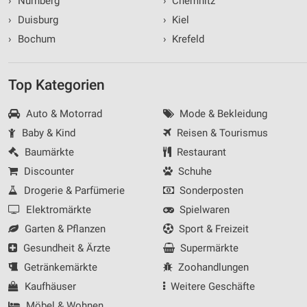
›
Nürnberg
›
Chemnitz
›
Duisburg
›
Kiel
›
Bochum
›
Krefeld
Top Kategorien
Auto & Motorrad
Mode & Bekleidung
Baby & Kind
Reisen & Tourismus
Baumärkte
Restaurant
Discounter
Schuhe
Drogerie & Parfümerie
Sonderposten
Elektromärkte
Spielwaren
Garten & Pflanzen
Sport & Freizeit
Gesundheit & Ärzte
Supermärkte
Getränkemärkte
Zoohandlungen
Kaufhäuser
Weitere Geschäfte
Möbel & Wohnen