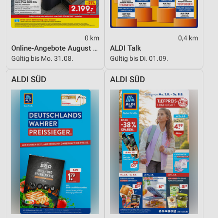
Inhalten
IAB-Besonderheiten:
Verwendung genauer Standortdaten
0 km
0,4 km
Online-Angebote August 2026
ALDI Talk
Geräte anhand von aktiv angeforderten
Gültig bis Mo. 31.08.
Gültig bis Di. 01.09.
Informationen identifizieren
Nicht-IAB-Verarbeitungszwecke:
ALDI SÜD
ALDI SÜD
Notwendig
Performance
Funktional
Werbung