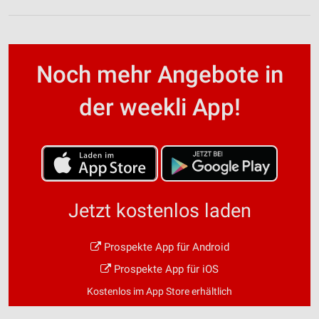
Noch mehr Angebote in
der weekli App!
Jetzt kostenlos laden
Prospekte App für Android
Prospekte App für iOS
Kostenlos im App Store erhältlich