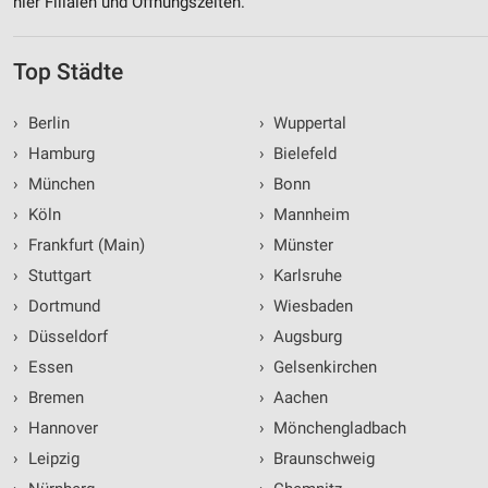
hier Filialen und Öffnungszeiten.
Top Städte
›
Berlin
›
Wuppertal
›
Hamburg
›
Bielefeld
›
München
›
Bonn
›
Köln
›
Mannheim
›
Frankfurt (Main)
›
Münster
›
Stuttgart
›
Karlsruhe
›
Dortmund
›
Wiesbaden
›
Düsseldorf
›
Augsburg
›
Essen
›
Gelsenkirchen
›
Bremen
›
Aachen
›
Hannover
›
Mönchengladbach
›
Leipzig
›
Braunschweig