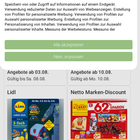
Speichern von oder Zugriff auf Informationen auf einem Endgerät.
Verwendung reduzierter Daten zur Auswahl von Werbeanzeigen. Erstellung
von Profilen für personalisierte Werbung. Verwendung von Profilen zur
Auswahl personalisierter Werbung. Erstellung von Profilen zur
Personalisierung von Inhalten. Verwendung von Profilen zur Auswahl
personalisierter Inhalte. Messung der Werbeleistung. Messung der
Performance von Inhalten. Analyse von Zielgruppen durch Statistiken oder
Kombinationen von Daten aus verschiedenen Quellen. Entwicklung und
Verbesserung der Angebote. Verwendung reduzierter Daten zur Auswahl
Alle akzeptieren
von Inhalten.
Daten können außerhalb der Europäischen Union weitergegeben und in die
Nein, anpassen
USA gesendet werden.
34,2 km
1,4 km
Ihre Einwilligung und die cookie Richtlinie gelten ausschließlich für diese
Website/App.
Angebote ab 03.08.
Angebote ab 10.08.
Gültig bis Sa. 08.08.
Gültig ab Mo. 10.08.
Partnerliste anzeigen (1 IAB-Anbieter)
Wir nutzen Ihre Daten für folgende Zwecke:
Lidl
Netto Marken-Discount
IAB-Verarbeitungszwecke:
Speichern von oder Zugriff auf Informationen
auf einem Endgerät
Verwendung reduzierter Daten zur Auswahl von
Werbeanzeigen