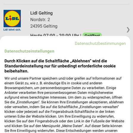
Lidl Gelting
Nordstr. 2
24395 Gelting
❯
Heute 07:00 - 20:00 Uhr |
Geöffnet
Datenschutzbestimmungen
338,90 km • Angebote: 2 Prospekte
Datenschutzeinstellungen
Durch Klicken auf die Schaltfläche „Ablehnen“ wird die
ALDI Nord Altenholz
Standardeinstellung nur für unbedingt erforderliche cookie
Erdbeerfeld 2
beibehalten.
24161 Altenholz
❯
Wir und unsere Partner speichern und/oder greifen auf Informationen auf
einem Gerät zu, wie z. B. eindeutige IDs in cookie und anderen
Heute 07:00 - 21:00 Uhr |
Geöffnet
Browserspeichern, um personenbezogene Daten zu verarbeiten. Einige
Anbieter verarbeiten Ihre personenbezogenen Daten möglicherweise
301,90 km • Angebote: 4 Prospekte
aufgrund eines berechtigten Interesses. Um dem zu widersprechen, öffnen
Sie die „Einstellungen“. Sie können Ihre Einstellungen akzeptieren, ablehnen
oder verwalten, indem Sie auf die Schaltfläche „Einstellungen verwalten“
klicken oder jederzeit auf die Fingerabdruck-Schaltfläche in der linken
ALDI Nord Altenholz
unteren Ecke der Website klicken. Um Ihre Einwilligung zu widerrufen,
Friedrichsruher Weg 4
klicken Sie auf den Fingerabdruck oder den Link in der Fußzeile der Website
24161 Altenholz
und klicken Sie auf den Menüpunkt „Meine Daten“. Auf dieser Seite können
❯
Sie Ihre Einwilligung widerrufen. Diese Entscheidungen werden unseren