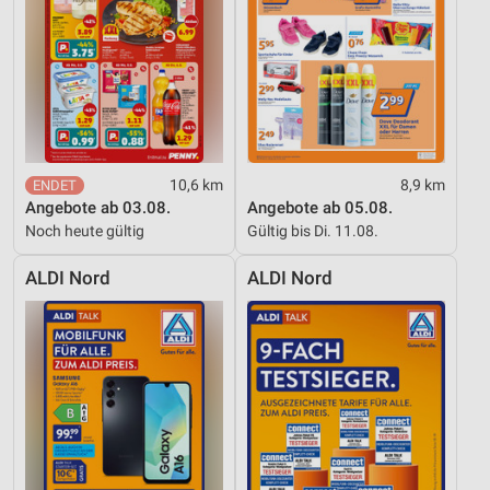
Entwicklung und Verbesserung der Angebote
Verwendung reduzierter Daten zur Auswahl von
Inhalten
IAB-Besonderheiten:
Verwendung genauer Standortdaten
Geräte anhand von aktiv angeforderten
10,6 km
8,9 km
Informationen identifizieren
Angebote ab 03.08.
Angebote ab 05.08.
Noch heute gültig
Gültig bis Di. 11.08.
Nicht-IAB-Verarbeitungszwecke:
Notwendig
ALDI Nord
ALDI Nord
Performance
Funktional
Werbung