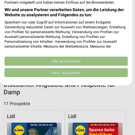
Heute 07:00 - 20:00 Uhr |
Partnern mitgeteilt und haben keinen Einfluss auf die Browserdaten.
Geöffnet
Wir und unsere Partner verarbeiten Daten, um die Leistung der
299,57 km • Angebote: 4 Prospekte
Website zu analysieren und Folgendes zu tun:
Speichern von oder Zugriff auf Informationen auf einem Endgerät.
Verwendung reduzierter Daten zur Auswahl von Werbeanzeigen. Erstellung
ALDI Nord Kiel
von Profilen für personalisierte Werbung. Verwendung von Profilen zur
Brauner Berg 9
Auswahl personalisierter Werbung. Erstellung von Profilen zur
Personalisierung von Inhalten. Verwendung von Profilen zur Auswahl
24159 Kiel
❯
personalisierter Inhalte. Messung der Werbeleistung. Messung der
Performance von Inhalten. Analyse von Zielgruppen durch Statistiken oder
Heute 07:00 - 20:00 Uhr |
Geöffnet
Kombinationen von Daten aus verschiedenen Quellen. Entwicklung und
Verbesserung der Angebote. Verwendung reduzierter Daten zur Auswahl
Alle akzeptieren
298,65 km • Angebote: 4 Prospekte
von Inhalten.
Daten können außerhalb der Europäischen Union weitergegeben und in die
Nein, anpassen
USA gesendet werden.
Ihre Einwilligung und die cookie Richtlinie gelten ausschließlich für diese
Discounter Angebote und Prospekte für
Website/App.
Damp
Partnerliste anzeigen (1 IAB-Anbieter)
Wir nutzen Ihre Daten für folgende Zwecke:
11 Prospekte
IAB-Verarbeitungszwecke:
Lidl
Lidl
Speichern von oder Zugriff auf Informationen
auf einem Endgerät