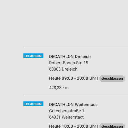
Messung der Performance von Inhalten
Analyse von Zielgruppen durch Statistiken oder Kombinationen 
Quellen
Entwicklung und Verbesserung der Angebote
Verwendung reduzierter Daten zur Auswahl von Inhalten
IAB-Besonderheiten:
DECATHLON Dreieich
Verwendung genauer Standortdaten
Robert-Bosch-Str. 15
63303 Dreieich
Geräte anhand von aktiv angeforderten Informationen identifizie
Heute 09:00 - 20:00 Uhr |
Geschlossen
Nicht-IAB-Verarbeitungszwecke:
428,23 km
Notwendig
Performance
DECATHLON Weiterstadt
Gutenbergstraße 1
Funktional
64331 Weiterstadt
Heute 10:00 - 20:00 Uhr |
Geschlossen
Werbung