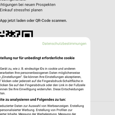
htigungen bei neuen Prospekten
 Einkauf stressfrei planen
 App jetzt laden oder QR-Code scannen.
Datenschutzbestimmungen
tellung nur für unbedingt erforderliche cookie
erät zu, wie z. B. eindeutige IDs in cookie und anderen
verarbeiten Ihre personenbezogenen Daten möglicherweise
„Einstellungen“. Sie können Ihre Einstellungen akzeptieren,
 klicken oder jederzeit auf die Fingerabdruck-Schaltfläche in
klicken Sie auf den Fingerabdruck oder den Link in der Fußzeile
önnen Sie Ihre Einwilligung widerrufen. Diese Entscheidungen
ten.
ite zu analysieren und Folgendes zu tun:
reduzierter Daten zur Auswahl von Werbeanzeigen. Erstellung
ersonalisierter Werbung. Erstellung von Profilen zur
ierter Inhalte. Messung der Werbeleistung. Messung der