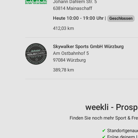
Johann Dahlem Str. 5
63814 Mainaschaff
Heute 10:00 - 19:00 Uhr |
Geschlossen
412,03 km
Skywalker Sports GmbH Würzburg
Am Ostbahnhof 5
97084 Würzburg
389,78 km
weekli - Pros
Finden Sie noch mehr Sport & Frei
✔
Standortgenau
✔
Folge deinem L