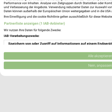
Performance von Inhalten. Analyse von Zielgruppen durch Statistiken oder Kom
97078 Würzburg
und Verbesserung der Angebote. Verwendung reduzierter Daten zur Auswahl von
Daten können außerhalb der Europäischen Union weitergegeben und in die USA 
Heute 10:00 - 19:00 Uhr |
Geschlossen
Ihre Einwilligung und die cookie Richtlinie gelten ausschließlich für diese Websit
383,33 km
Partnerliste anzeigen (1 IAB-Anbieter)
Wir nutzen Ihre Daten für folgende Zwecke:
DECATHLON Würzburg
IAB-Verarbeitungszwecke:
Robert-Bunsen-Str. 4
Speichern von oder Zugriff auf Informationen auf einem Endgerät
97076 Würzburg
Verwendung reduzierter Daten zur Auswahl von Werbeanzeigen
Heute 10:00 - 20:00 Uhr |
Geschlossen
Alle akzeptiere
385,11 km
Erstellung von Profilen für personalisierte Werbung
Nein, anpassen
Verwendung von Profilen zur Auswahl personalisierter Werbung
Erstellung von Profilen zur Personalisierung von Inhalten
Verwendung von Profilen zur Auswahl personalisierter Inhalte
Messung der Werbeleistung