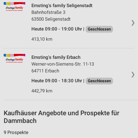
Ernsting's family Seligenstadt
Partnerliste anzeigen (1 IAB-Anbieter)
Bahnhofstraße 3
Wir nutzen Ihre Daten für folgende Zwecke:
63500 Seligenstadt
❯
IAB-Verarbeitungszwecke:
Heute 09:00 - 19:00 Uhr |
Geschlossen
Speichern von oder Zugriff auf Informationen
auf einem Endgerät
413,10 km
Verwendung reduzierter Daten zur Auswahl von
Werbeanzeigen
Ernsting's family Erbach
Werner-von-Siemens-Str. 11-13
Erstellung von Profilen für personalisierte
64711 Erbach
Werbung
❯
Heute 09:00 - 18:30 Uhr |
Geschlossen
Verwendung von Profilen zur Auswahl
personalisierter Werbung
442,79 km
Erstellung von Profilen zur Personalisierung
von Inhalten
Kaufhäuser Angebote und Prospekte für
Dammbach
Verwendung von Profilen zur Auswahl
personalisierter Inhalte
9 Prospekte