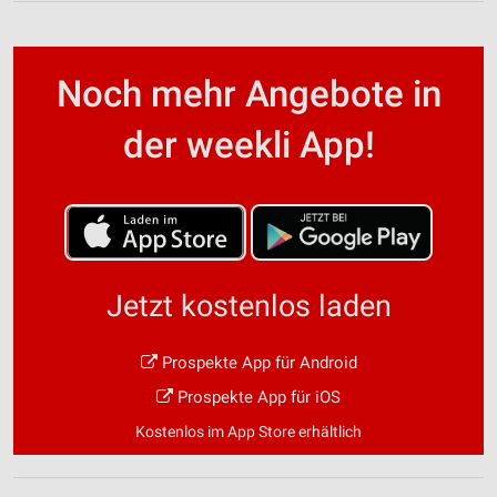
Noch mehr Angebote in
der weekli App!
Jetzt kostenlos laden
Prospekte App für Android
Prospekte App für iOS
Kostenlos im App Store erhältlich