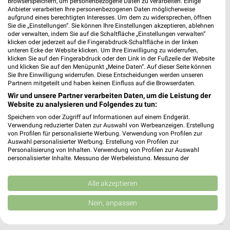
Browserspeichern, um personenbezogene Daten zu verarbeiten. Einige
64739 Höchst im Odenwald
❯
Anbieter verarbeiten Ihre personenbezogenen Daten möglicherweise
aufgrund eines berechtigten Interesses. Um dem zu widersprechen, öffnen
Heute 09:00 - 19:00 Uhr |
Geschlossen
Sie die „Einstellungen“. Sie können Ihre Einstellungen akzeptieren, ablehnen
oder verwalten, indem Sie auf die Schaltfläche „Einstellungen verwalten“
431,28 km
klicken oder jederzeit auf die Fingerabdruck-Schaltfläche in der linken
unteren Ecke der Website klicken. Um Ihre Einwilligung zu widerrufen,
klicken Sie auf den Fingerabdruck oder den Link in der Fußzeile der Website
Woolworth Groß-Umstadt
und klicken Sie auf den Menüpunkt „Meine Daten“. Auf dieser Seite können
Sie Ihre Einwilligung widerrufen. Diese Entscheidungen werden unseren
Albert-Einstein-Straße 11b
Partnern mitgeteilt und haben keinen Einfluss auf die Browserdaten.
64823 Groß-Umstadt
❯
Wir und unsere Partner verarbeiten Daten, um die Leistung der
Website zu analysieren und Folgendes zu tun:
Heute 09:00 - 19:00 Uhr |
Geschlossen
Speichern von oder Zugriff auf Informationen auf einem Endgerät.
429,54 km
Verwendung reduzierter Daten zur Auswahl von Werbeanzeigen. Erstellung
von Profilen für personalisierte Werbung. Verwendung von Profilen zur
Auswahl personalisierter Werbung. Erstellung von Profilen zur
Personalisierung von Inhalten. Verwendung von Profilen zur Auswahl
Ernsting's family Groß Umstadt
personalisierter Inhalte. Messung der Werbeleistung. Messung der
Albert-Einstein-Straße 13c
Performance von Inhalten. Analyse von Zielgruppen durch Statistiken oder
Kombinationen von Daten aus verschiedenen Quellen. Entwicklung und
64823 Groß Umstadt
❯
Verbesserung der Angebote. Verwendung reduzierter Daten zur Auswahl
Alle akzeptieren
von Inhalten.
Heute 09:00 - 18:30 Uhr |
Geschlossen
Daten können außerhalb der Europäischen Union weitergegeben und in die
Nein, anpassen
USA gesendet werden.
429,57 km
Ihre Einwilligung und die cookie Richtlinie gelten ausschließlich für diese
Website/App.