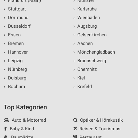
›
Frankfurt (Main)
›
Münster
›
Stuttgart
›
Karlsruhe
›
Dortmund
›
Wiesbaden
›
Düsseldorf
›
Augsburg
›
Essen
›
Gelsenkirchen
›
Bremen
›
Aachen
›
Hannover
›
Mönchengladbach
›
Leipzig
›
Braunschweig
›
Nürnberg
›
Chemnitz
›
Duisburg
›
Kiel
›
Bochum
›
Krefeld
Top Kategorien
Auto & Motorrad
Optiker & Hörakustik
Baby & Kind
Reisen & Tourismus
Baumärkte
Restaurant