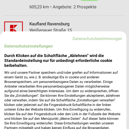
605,23 km • Angebote: 2 Prospekte
Kaufland Ravensburg
Weißenauer Straße 15
88214 Ravensburg
Datenschutzbestimmungen
❯
Heute 07:00 - 22:00 Uhr |
Datenschutzeinstellungen
Geöffnet
593,58 km • Angebote: 2 Prospekte
Durch Klicken auf die Schaltfläche „Ablehnen“ wird die
Standardeinstellung nur für unbedingt erforderliche cookie
beibehalten.
Kaufland Weingarten
Wir und unsere Partner speichern und/oder greifen auf Informationen auf
einem Gerät zu, wie z. B. eindeutige IDs in cookie und anderen
Franz-Beer-Straße 108
Browserspeichern, um personenbezogene Daten zu verarbeiten. Einige
88250 Weingarten
Anbieter verarbeiten Ihre personenbezogenen Daten möglicherweise
❯
aufgrund eines berechtigten Interesses. Um dem zu widersprechen, öffnen
Heute 07:00 - 22:00 Uhr |
Geöffnet
Sie die „Einstellungen“. Sie können Ihre Einstellungen akzeptieren, ablehnen
oder verwalten, indem Sie auf die Schaltfläche „Einstellungen verwalten“
589,95 km • Angebote: 2 Prospekte
klicken oder jederzeit auf die Fingerabdruck-Schaltfläche in der linken
unteren Ecke der Website klicken. Um Ihre Einwilligung zu widerrufen,
klicken Sie auf den Fingerabdruck oder den Link in der Fußzeile der Website
und klicken Sie auf den Menüpunkt „Meine Daten“. Auf dieser Seite können
Kaufland Weingarten
Sie Ihre Einwilligung widerrufen. Diese Entscheidungen werden unseren
Karlstraße 21
Partnern mitgeteilt und haben keinen Einfluss auf die Browserdaten.