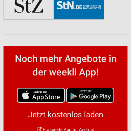
Noch mehr Angebote in
der weekli App!
Jetzt kostenlos laden
Prospekte App für Android