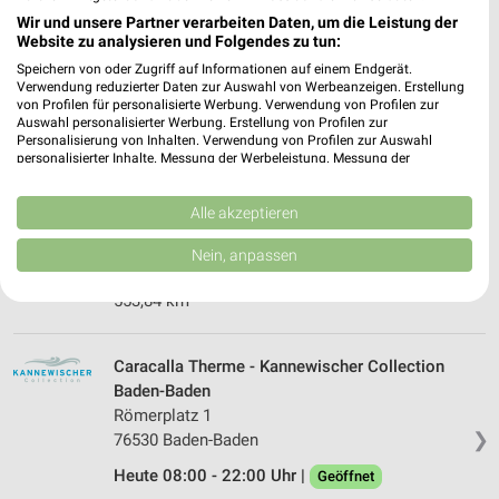
88250 Weingarten
Wir und unsere Partner verarbeiten Daten, um die Leistung der
❯
Website zu analysieren und Folgendes zu tun:
Heute 07:00 - 22:00 Uhr |
Geöffnet
Speichern von oder Zugriff auf Informationen auf einem Endgerät.
Verwendung reduzierter Daten zur Auswahl von Werbeanzeigen. Erstellung
588,45 km • Angebote: 2 Prospekte
von Profilen für personalisierte Werbung. Verwendung von Profilen zur
Auswahl personalisierter Werbung. Erstellung von Profilen zur
Personalisierung von Inhalten. Verwendung von Profilen zur Auswahl
Friedrichsbad - Kannewischer Collection Baden-
personalisierter Inhalte. Messung der Werbeleistung. Messung der
Performance von Inhalten. Analyse von Zielgruppen durch Statistiken oder
Baden
Kombinationen von Daten aus verschiedenen Quellen. Entwicklung und
Römerplatz 1
Verbesserung der Angebote. Verwendung reduzierter Daten zur Auswahl
Alle akzeptieren
❯
76530 Baden-Baden
von Inhalten.
Daten können außerhalb der Europäischen Union weitergegeben und in die
Nein, anpassen
Heute 09:00 - 22:00 Uhr |
Geöffnet
USA gesendet werden.
Ihre Einwilligung und die cookie Richtlinie gelten ausschließlich für diese
553,84 km
Website/App.
Partnerliste anzeigen (1 IAB-Anbieter)
Caracalla Therme - Kannewischer Collection
Wir nutzen Ihre Daten für folgende Zwecke:
Baden-Baden
IAB-Verarbeitungszwecke:
Römerplatz 1
Speichern von oder Zugriff auf Informationen
❯
76530 Baden-Baden
auf einem Endgerät
Heute 08:00 - 22:00 Uhr |
Geöffnet
Verwendung reduzierter Daten zur Auswahl von