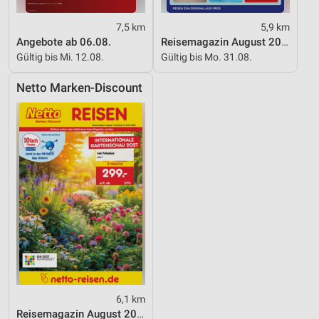
Verwendung reduzierter Daten zur Auswahl von
7,5 km
5,9 km
Inhalten
Angebote ab 06.08.
Reisemagazin August 2026
Gültig bis Mi. 12.08.
Gültig bis Mo. 31.08.
IAB-Besonderheiten:
Verwendung genauer Standortdaten
Netto Marken-Discount
Geräte anhand von aktiv angeforderten
Informationen identifizieren
Nicht-IAB-Verarbeitungszwecke:
Notwendig
Performance
Funktional
Werbung
6,1 km
Reisemagazin August 2026