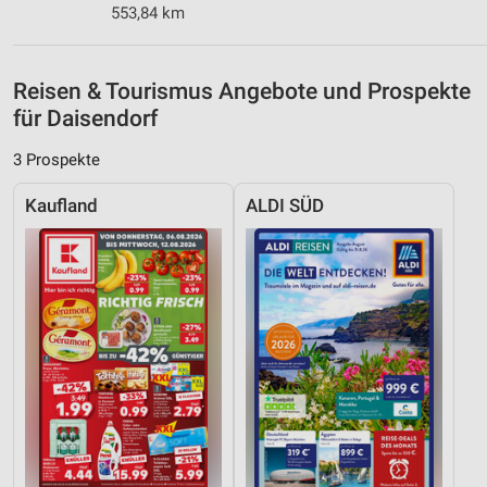
Werbeanzeigen
553,84 km
Erstellung von Profilen für personalisierte
Werbung
Reisen & Tourismus Angebote und Prospekte
für Daisendorf
Verwendung von Profilen zur Auswahl
personalisierter Werbung
3 Prospekte
Erstellung von Profilen zur Personalisierung
von Inhalten
Kaufland
ALDI SÜD
Verwendung von Profilen zur Auswahl
personalisierter Inhalte
Messung der Werbeleistung
Messung der Performance von Inhalten
Analyse von Zielgruppen durch Statistiken oder
Kombinationen von Daten aus verschiedenen
Quellen
Entwicklung und Verbesserung der Angebote