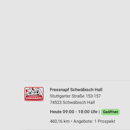
Messung der Performance von Inhalten
Analyse von Zielgruppen durch Statistiken oder Kombinationen 
Quellen
Entwicklung und Verbesserung der Angebote
Verwendung reduzierter Daten zur Auswahl von Inhalten
IAB-Besonderheiten:
Verwendung genauer Standortdaten
Geräte anhand von aktiv angeforderten Informationen identifizie
Nicht-IAB-Verarbeitungszwecke:
Fressnapf Schwäbisch Hall
Notwendig
Stuttgarter Straße 153-157
74523 Schwäbisch Hall
Performance
Heute 09:00 - 18:00 Uhr |
Geöffnet
Funktional
460,16 km • Angebote: 1 Prospekt
Werbung