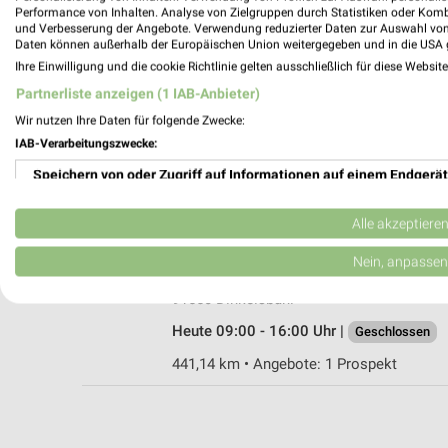
Performance von Inhalten. Analyse von Zielgruppen durch Statistiken oder Kom
und Verbesserung der Angebote. Verwendung reduzierter Daten zur Auswahl von
Daten können außerhalb der Europäischen Union weitergegeben und in die USA 
Ihre Einwilligung und die cookie Richtlinie gelten ausschließlich für diese Websit
Fressnapf Ellwangen
Partnerliste anzeigen (1 IAB-Anbieter)
Hallerstraße 28
Wir nutzen Ihre Daten für folgende Zwecke:
73479 Ellwangen
IAB-Verarbeitungszwecke:
Heute 09:00 - 18:00 Uhr |
Geöffnet
Speichern von oder Zugriff auf Informationen auf einem Endgerät
457,35 km • Angebote: 1 Prospekt
Verwendung reduzierter Daten zur Auswahl von Werbeanzeigen
Alle akzeptiere
zookauf Dinkelsbühl
Erstellung von Profilen für personalisierte Werbung
Nein, anpassen
St.-Leonhard-Str. 9
Verwendung von Profilen zur Auswahl personalisierter Werbung
91550 Dinkelsbühl
Heute 09:00 - 16:00 Uhr |
Geschlossen
Erstellung von Profilen zur Personalisierung von Inhalten
441,14 km • Angebote: 1 Prospekt
Verwendung von Profilen zur Auswahl personalisierter Inhalte
Messung der Werbeleistung