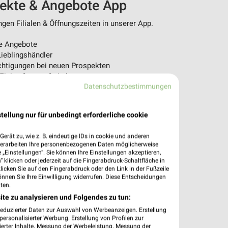
pekte & Angebote App
en Filialen & Öffnungszeiten in unserer App.
e Angebote
ieblingshändler
htigungen bei neuen Prospekten
 Einkauf stressfrei planen
Datenschutzbestimmungen
 App jetzt laden oder QR-Code scannen.
tellung nur für unbedingt erforderliche cookie
erät zu, wie z. B. eindeutige IDs in cookie und anderen
verarbeiten Ihre personenbezogenen Daten möglicherweise
„Einstellungen“. Sie können Ihre Einstellungen akzeptieren,
 klicken oder jederzeit auf die Fingerabdruck-Schaltfläche in
klicken Sie auf den Fingerabdruck oder den Link in der Fußzeile
önnen Sie Ihre Einwilligung widerrufen. Diese Entscheidungen
ten.
ite zu analysieren und Folgendes zu tun:
reduzierter Daten zur Auswahl von Werbeanzeigen. Erstellung
ersonalisierter Werbung. Erstellung von Profilen zur
ierter Inhalte. Messung der Werbeleistung. Messung der