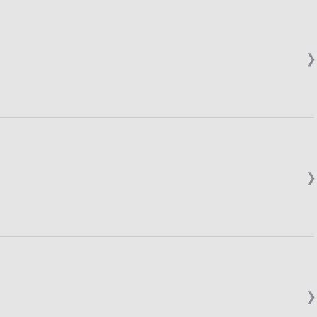
❯
❯
❯