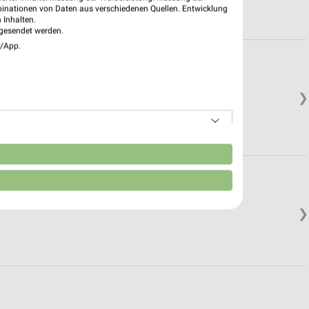
binationen von Daten aus verschiedenen Quellen. Entwicklung
 Inhalten.
gesendet werden.
e/App.
❯
n
❯