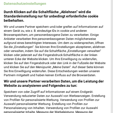
Datenschutzeinstellungen
Multipolster Katalog und Prospekte für
Waiblingen
Durch Klicken auf die Schaltfläche „Ablehnen“ wird die
Standardeinstellung nur für unbedingt erforderliche cookie
beibehalten.
Wir und unsere Partner speichern und/oder greifen auf Informationen auf
Muswiese Filialen & Öffnungszeiten für Rot am
einem Gerät zu, wie z. B. eindeutige IDs in cookie und anderen
Browserspeichern, um personenbezogene Daten zu verarbeiten. Einige
See
Anbieter verarbeiten Ihre personenbezogenen Daten möglicherweise
aufgrund eines berechtigten Interesses. Um dem zu widersprechen, öffnen
Sie die „Einstellungen“. Sie können Ihre Einstellungen akzeptieren, ablehnen
oder verwalten, indem Sie auf die Schaltfläche „Einstellungen verwalten“
klicken oder jederzeit auf die Fingerabdruck-Schaltfläche in der linken
Möbel Boss Katalog und Prospekte für Ansbach
unteren Ecke der Website klicken. Um Ihre Einwilligung zu widerrufen,
klicken Sie auf den Fingerabdruck oder den Link in der Fußzeile der Website
und klicken Sie auf den Menüpunkt „Meine Daten“. Auf dieser Seite können
Sie Ihre Einwilligung widerrufen. Diese Entscheidungen werden unseren
Partnern mitgeteilt und haben keinen Einfluss auf die Browserdaten.
Wir und unsere Partner verarbeiten Daten, um die Leistung der
Möbel Dahlmann Katalog und Prospekte
Website zu analysieren und Folgendes zu tun:
Speichern von oder Zugriff auf Informationen auf einem Endgerät.
Verwendung reduzierter Daten zur Auswahl von Werbeanzeigen. Erstellung
von Profilen für personalisierte Werbung. Verwendung von Profilen zur
Auswahl personalisierter Werbung. Erstellung von Profilen zur
Möbel Grammlich Filialen & Öffnungszeiten für
Personalisierung von Inhalten. Verwendung von Profilen zur Auswahl
personalisierter Inhalte. Messung der Werbeleistung. Messung der