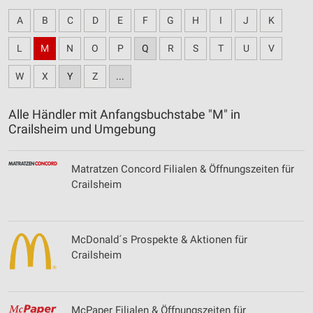
A
B
C
D
E
F
G
H
I
J
K
L
M
N
O
P
Q
R
S
T
U
V
W
X
Y
Z
...
Alle Händler mit Anfangsbuchstabe "M" in
Crailsheim und Umgebung
Matratzen Concord Filialen & Öffnungszeiten für
Crailsheim
McDonald´s Prospekte & Aktionen für
Crailsheim
McPaper Filialen & Öffnungszeiten für