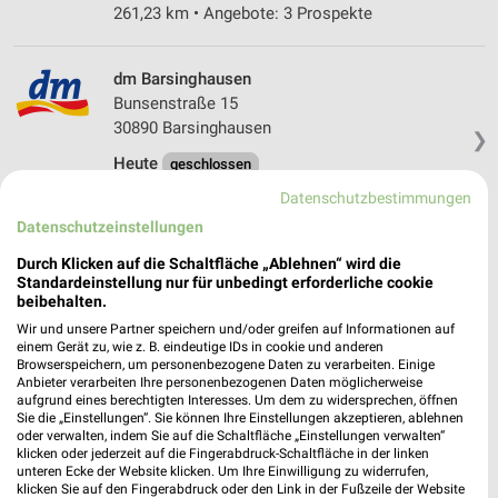
261,23 km • Angebote: 3 Prospekte
dm Barsinghausen
Bunsenstraße 15
30890 Barsinghausen
❯
Heute
geschlossen
Datenschutzbestimmungen
266,75 km
Datenschutzeinstellungen
Durch Klicken auf die Schaltfläche „Ablehnen“ wird die
Rossmann Barsinghausen
Standardeinstellung nur für unbedingt erforderliche cookie
Marktstr. 16a
beibehalten.
30890 Barsinghausen
❯
Wir und unsere Partner speichern und/oder greifen auf Informationen auf
einem Gerät zu, wie z. B. eindeutige IDs in cookie und anderen
Heute
geschlossen
Browserspeichern, um personenbezogene Daten zu verarbeiten. Einige
Anbieter verarbeiten Ihre personenbezogenen Daten möglicherweise
268,47 km • Angebote: 3 Prospekte
aufgrund eines berechtigten Interesses. Um dem zu widersprechen, öffnen
Sie die „Einstellungen“. Sie können Ihre Einstellungen akzeptieren, ablehnen
oder verwalten, indem Sie auf die Schaltfläche „Einstellungen verwalten“
Rossmann Hessisch Oldendorf
klicken oder jederzeit auf die Fingerabdruck-Schaltfläche in der linken
unteren Ecke der Website klicken. Um Ihre Einwilligung zu widerrufen,
Welseder Str. 13
klicken Sie auf den Fingerabdruck oder den Link in der Fußzeile der Website