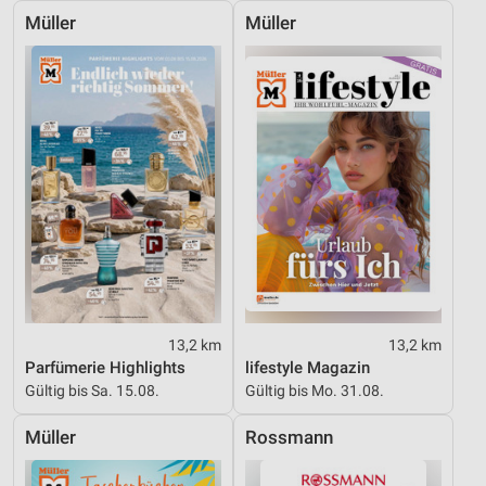
Müller
Müller
Entwicklung und Verbesserung der Angebote
Verwendung reduzierter Daten zur Auswahl von
Inhalten
IAB-Besonderheiten:
Verwendung genauer Standortdaten
Geräte anhand von aktiv angeforderten
Informationen identifizieren
Nicht-IAB-Verarbeitungszwecke:
Notwendig
13,2 km
13,2 km
Performance
Parfümerie Highlights
lifestyle Magazin
Gültig bis Sa. 15.08.
Gültig bis Mo. 31.08.
Funktional
Müller
Rossmann
Werbung