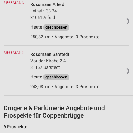
Rossmann Alfeld
Leinstr. 33-34
Verwendung reduzierter Daten zur Auswahl von
Werbeanzeigen
31061 Alfeld
❯
Heute
geschlossen
Erstellung von Profilen für personalisierte
Werbung
250,82 km • Angebote: 3 Prospekte
Verwendung von Profilen zur Auswahl
personalisierter Werbung
Rossmann Sarstedt
Vor der Kirche 2-4
Erstellung von Profilen zur Personalisierung
31157 Sarstedt
von Inhalten
❯
Heute
geschlossen
Verwendung von Profilen zur Auswahl
personalisierter Inhalte
243,08 km • Angebote: 3 Prospekte
Messung der Werbeleistung
Drogerie & Parfümerie Angebote und
Messung der Performance von Inhalten
Prospekte für Coppenbrügge
Analyse von Zielgruppen durch Statistiken oder
Kombinationen von Daten aus verschiedenen
6 Prospekte
Quellen