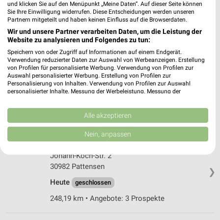
31840 Hessisch Oldendorf
und klicken Sie auf den Menüpunkt „Meine Daten“. Auf dieser Seite können
❯
Sie Ihre Einwilligung widerrufen. Diese Entscheidungen werden unseren
Heute
geschlossen
Partnern mitgeteilt und haben keinen Einfluss auf die Browserdaten.
Wir und unsere Partner verarbeiten Daten, um die Leistung der
285,60 km • Angebote: 3 Prospekte
Website zu analysieren und Folgendes zu tun:
Speichern von oder Zugriff auf Informationen auf einem Endgerät.
Verwendung reduzierter Daten zur Auswahl von Werbeanzeigen. Erstellung
Rossmann Gehrden
von Profilen für personalisierte Werbung. Verwendung von Profilen zur
Steintor 1
Auswahl personalisierter Werbung. Erstellung von Profilen zur
30989 Gehrden
Personalisierung von Inhalten. Verwendung von Profilen zur Auswahl
❯
personalisierter Inhalte. Messung der Werbeleistung. Messung der
Heute
Performance von Inhalten. Analyse von Zielgruppen durch Statistiken oder
geschlossen
Kombinationen von Daten aus verschiedenen Quellen. Entwicklung und
Verbesserung der Angebote. Verwendung reduzierter Daten zur Auswahl
Alle akzeptieren
259,10 km • Angebote: 3 Prospekte
von Inhalten.
Daten können außerhalb der Europäischen Union weitergegeben und in die
Nein, anpassen
USA gesendet werden.
Rossmann Pattensen
Ihre Einwilligung und die cookie Richtlinie gelten ausschließlich für diese
Johann-Koch-Str. 2
Website/App.
30982 Pattensen
Partnerliste anzeigen (1 IAB-Anbieter)
❯
Heute
geschlossen
Wir nutzen Ihre Daten für folgende Zwecke:
IAB-Verarbeitungszwecke:
248,19 km • Angebote: 3 Prospekte
Speichern von oder Zugriff auf Informationen
auf einem Endgerät