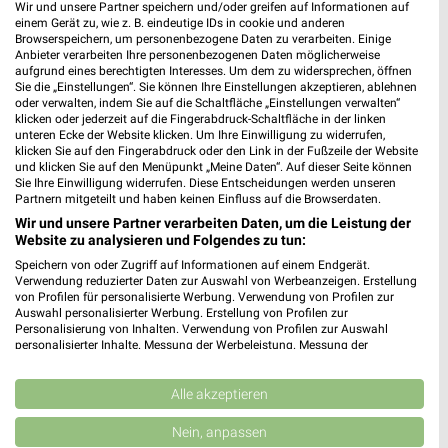
Wir und unsere Partner speichern und/oder greifen auf Informationen auf
einem Gerät zu, wie z. B. eindeutige IDs in cookie und anderen
Browserspeichern, um personenbezogene Daten zu verarbeiten. Einige
Anbieter verarbeiten Ihre personenbezogenen Daten möglicherweise
aufgrund eines berechtigten Interesses. Um dem zu widersprechen, öffnen
63,6 km
63,6 km
Sie die „Einstellungen“. Sie können Ihre Einstellungen akzeptieren, ablehnen
oder verwalten, indem Sie auf die Schaltfläche „Einstellungen verwalten“
Gartenmöbel-Abverkauf
Wohnideen so individuell wie du!
klicken oder jederzeit auf die Fingerabdruck-Schaltfläche in der linken
Gültig bis Fr. 28.08.
Gültig bis Fr. 14.08.
unteren Ecke der Website klicken. Um Ihre Einwilligung zu widerrufen,
klicken Sie auf den Fingerabdruck oder den Link in der Fußzeile der Website
und klicken Sie auf den Menüpunkt „Meine Daten“. Auf dieser Seite können
XXXLutz
Opti Wohnwelt
Sie Ihre Einwilligung widerrufen. Diese Entscheidungen werden unseren
Partnern mitgeteilt und haben keinen Einfluss auf die Browserdaten.
Wir und unsere Partner verarbeiten Daten, um die Leistung der
Website zu analysieren und Folgendes zu tun:
Speichern von oder Zugriff auf Informationen auf einem Endgerät.
Verwendung reduzierter Daten zur Auswahl von Werbeanzeigen. Erstellung
von Profilen für personalisierte Werbung. Verwendung von Profilen zur
Auswahl personalisierter Werbung. Erstellung von Profilen zur
Personalisierung von Inhalten. Verwendung von Profilen zur Auswahl
personalisierter Inhalte. Messung der Werbeleistung. Messung der
Performance von Inhalten. Analyse von Zielgruppen durch Statistiken oder
Kombinationen von Daten aus verschiedenen Quellen. Entwicklung und
Verbesserung der Angebote. Verwendung reduzierter Daten zur Auswahl
Alle akzeptieren
von Inhalten.
Daten können außerhalb der Europäischen Union weitergegeben und in die
Nein, anpassen
USA gesendet werden.