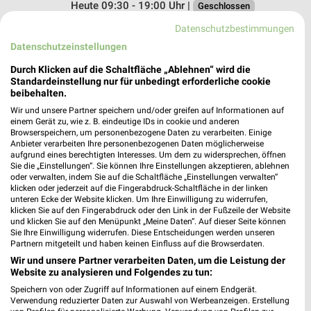
Heute 09:30 - 19:00 Uhr |
Geschlossen
194,33 km
Datenschutzbestimmungen
Datenschutzeinstellungen
Mayer’s Markenschuhe Chemnitz
Durch Klicken auf die Schaltfläche „Ablehnen“ wird die
Standardeinstellung nur für unbedingt erforderliche cookie
Im Neefepark 3
beibehalten.
09116 Chemnitz
❯
Wir und unsere Partner speichern und/oder greifen auf Informationen auf
Heute 09:30 - 20:00 Uhr |
einem Gerät zu, wie z. B. eindeutige IDs in cookie und anderen
Geschlossen
Browserspeichern, um personenbezogene Daten zu verarbeiten. Einige
Anbieter verarbeiten Ihre personenbezogenen Daten möglicherweise
194,35 km
aufgrund eines berechtigten Interesses. Um dem zu widersprechen, öffnen
Sie die „Einstellungen“. Sie können Ihre Einstellungen akzeptieren, ablehnen
oder verwalten, indem Sie auf die Schaltfläche „Einstellungen verwalten“
DEICHMANN Chemnitz
klicken oder jederzeit auf die Fingerabdruck-Schaltfläche in der linken
unteren Ecke der Website klicken. Um Ihre Einwilligung zu widerrufen,
Wladimir-Sagorski-Straße 22
klicken Sie auf den Fingerabdruck oder den Link in der Fußzeile der Website
09122 Chemnitz
❯
und klicken Sie auf den Menüpunkt „Meine Daten“. Auf dieser Seite können
Sie Ihre Einwilligung widerrufen. Diese Entscheidungen werden unseren
Heute 09:30 - 19:00 Uhr |
Geschlossen
Partnern mitgeteilt und haben keinen Einfluss auf die Browserdaten.
Wir und unsere Partner verarbeiten Daten, um die Leistung der
194,54 km
Website zu analysieren und Folgendes zu tun:
Speichern von oder Zugriff auf Informationen auf einem Endgerät.
Verwendung reduzierter Daten zur Auswahl von Werbeanzeigen. Erstellung
Schuhhaus Schneider Flöha