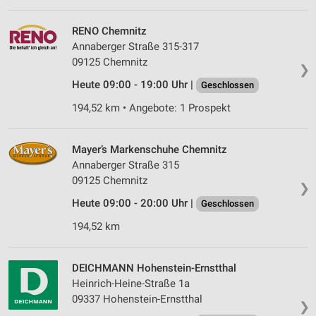
Verwendung von Profilen zur Auswahl
personalisierter Werbung
RENO Chemnitz
Annaberger Straße 315-317
Erstellung von Profilen zur Personalisierung
09125 Chemnitz
von Inhalten
❯
Heute 09:00 - 19:00 Uhr |
Geschlossen
Verwendung von Profilen zur Auswahl
personalisierter Inhalte
194,52 km • Angebote: 1 Prospekt
Messung der Werbeleistung
Mayer’s Markenschuhe Chemnitz
Messung der Performance von Inhalten
Annaberger Straße 315
09125 Chemnitz
❯
Analyse von Zielgruppen durch Statistiken oder
Heute 09:00 - 20:00 Uhr |
Kombinationen von Daten aus verschiedenen
Geschlossen
Quellen
194,52 km
Entwicklung und Verbesserung der Angebote
DEICHMANN Hohenstein-Ernstthal
Verwendung reduzierter Daten zur Auswahl von
Heinrich-Heine-Straße 1a
Inhalten
09337 Hohenstein-Ernstthal
❯
IAB-Besonderheiten: