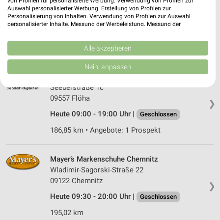
von Profilen für personalisierte Werbung. Verwendung von Profilen zur
Bahnhofstraße 5
Auswahl personalisierter Werbung. Erstellung von Profilen zur
09557 Flöha
Personalisierung von Inhalten. Verwendung von Profilen zur Auswahl
❯
personalisierter Inhalte. Messung der Werbeleistung. Messung der
Heute 09:00 - 18:00 Uhr |
Geschlossen
Performance von Inhalten. Analyse von Zielgruppen durch Statistiken oder
Kombinationen von Daten aus verschiedenen Quellen. Entwicklung und
186,41 km
Verbesserung der Angebote. Verwendung reduzierter Daten zur Auswahl
Alle akzeptieren
von Inhalten.
Daten können außerhalb der Europäischen Union weitergegeben und in die
Nein, anpassen
USA gesendet werden.
RENO Flöha
Ihre Einwilligung und die cookie Richtlinie gelten ausschließlich für diese
Seeberstraße 1c
Website/App.
09557 Flöha
❯
Partnerliste anzeigen (1 IAB-Anbieter)
Heute 09:00 - 19:00 Uhr |
Geschlossen
Wir nutzen Ihre Daten für folgende Zwecke:
IAB-Verarbeitungszwecke:
186,85 km • Angebote: 1 Prospekt
Speichern von oder Zugriff auf Informationen
auf einem Endgerät
Mayer’s Markenschuhe Chemnitz
Wladimir-Sagorski-Straße 22
Verwendung reduzierter Daten zur Auswahl von
Werbeanzeigen
09122 Chemnitz
❯
Heute 09:30 - 20:00 Uhr |
Geschlossen
Erstellung von Profilen für personalisierte
Werbung
195,02 km