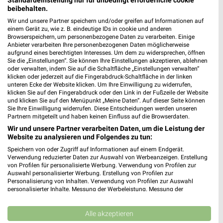
beibehalten.
Wir und unsere Partner speichern und/oder greifen auf Informationen auf
einem Gerät zu, wie z. B. eindeutige IDs in cookie und anderen
Browserspeichern, um personenbezogene Daten zu verarbeiten. Einige
MEHR PROSPEKTE
Anbieter verarbeiten Ihre personenbezogenen Daten möglicherweise
aufgrund eines berechtigten Interesses. Um dem zu widersprechen, öffnen
Sie die „Einstellungen“. Sie können Ihre Einstellungen akzeptieren, ablehnen
oder verwalten, indem Sie auf die Schaltfläche „Einstellungen verwalten“
klicken oder jederzeit auf die Fingerabdruck-Schaltfläche in der linken
unteren Ecke der Website klicken. Um Ihre Einwilligung zu widerrufen,
klicken Sie auf den Fingerabdruck oder den Link in der Fußzeile der Website
und klicken Sie auf den Menüpunkt „Meine Daten“. Auf dieser Seite können
weekli - Prospekte & Angebote App
Sie Ihre Einwilligung widerrufen. Diese Entscheidungen werden unseren
Partnern mitgeteilt und haben keinen Einfluss auf die Browserdaten.
Wir und unsere Partner verarbeiten Daten, um die Leistung der
Alle PENNY Angebote immer griffbereit – mit der kostenlosen
Website zu analysieren und Folgendes zu tun:
weekli App für iOS & Android.
Speichern von oder Zugriff auf Informationen auf einem Endgerät.
Verwendung reduzierter Daten zur Auswahl von Werbeanzeigen. Erstellung
✔
Standortgenaue Angebote
von Profilen für personalisierte Werbung. Verwendung von Profilen zur
✔
Folge deinem Lieblingshändler
Auswahl personalisierter Werbung. Erstellung von Profilen zur
✔
Push-Benachrichtigungen bei neuen Prospekten
Personalisierung von Inhalten. Verwendung von Profilen zur Auswahl
personalisierter Inhalte. Messung der Werbeleistung. Messung der
✔
Einkaufsliste - Einkauf stressfrei planen
Performance von Inhalten. Analyse von Zielgruppen durch Statistiken oder
Kombinationen von Daten aus verschiedenen Quellen. Entwicklung und
Verbesserung der Angebote. Verwendung reduzierter Daten zur Auswahl
Alle akzeptieren
JETZT LADEN UND SPAREN!
von Inhalten.