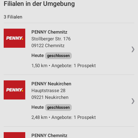
Filialen in der Umgebung
Verwendung von Profilen zur Auswahl
personalisierter Inhalte
3 Filialen
Messung der Werbeleistung
PENNY Chemnitz
Messung der Performance von Inhalten
Stollberger Str. 176
09122 Chemnitz
Analyse von Zielgruppen durch Statistiken oder
❯
Kombinationen von Daten aus verschiedenen
Heute
geschlossen
Quellen
1,50 km • Angebote: 1 Prospekt
Entwicklung und Verbesserung der Angebote
Verwendung reduzierter Daten zur Auswahl von
PENNY Neukirchen
Inhalten
Hauptstrasse 28
09221 Neukirchen
IAB-Besonderheiten:
❯
Heute
geschlossen
Verwendung genauer Standortdaten
2,48 km • Angebote: 1 Prospekt
Geräte anhand von aktiv angeforderten
Informationen identifizieren
PENNY Chemnitz
Nicht-IAB-Verarbeitungszwecke: