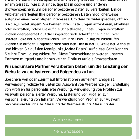
einem Gerät zu, wie z. B. eindeutige IDs in cookie und anderen
Browserspeichern, um personenbezogene Daten zu verarbeiten. Einige
Anbieter verarbeiten Ihre personenbezogenen Daten möglicherweise
aufgrund eines berechtigten Interesses. Um dem zu widersprechen, öffnen
Sie die „Einstellungen“. Sie können Ihre Einstellungen akzeptieren, ablehnen
oder verwalten, indem Sie auf die Schaltfläche „Einstellungen verwalten“
klicken oder jederzeit auf die Fingerabdruck-Schaltfläche in der linken
unteren Ecke der Website klicken. Um Ihre Einwilligung zu widerrufen,
klicken Sie auf den Fingerabdruck oder den Link in der Fußzeile der Website
und klicken Sie auf den Menüpunkt „Meine Daten“. Auf dieser Seite können
Sie Ihre Einwilligung widerrufen. Diese Entscheidungen werden unseren
Partnern mitgeteilt und haben keinen Einfluss auf die Browserdaten.
Wir und unsere Partner verarbeiten Daten, um die Leistung der
Website zu analysieren und Folgendes zu tun:
Speichern von oder Zugriff auf Informationen auf einem Endgerät.
Verwendung reduzierter Daten zur Auswahl von Werbeanzeigen. Erstellung
11,1 km
24,3 km
von Profilen für personalisierte Werbung. Verwendung von Profilen zur
Auswahl personalisierter Werbung. Erstellung von Profilen zur
Angebote ab 03.08.
Angebote ab 01.08.
Personalisierung von Inhalten. Verwendung von Profilen zur Auswahl
Gültig bis Sa. 08.08.
Noch morgen gültig
personalisierter Inhalte. Messung der Werbeleistung. Messung der
Performance von Inhalten. Analyse von Zielgruppen durch Statistiken oder
Kombinationen von Daten aus verschiedenen Quellen. Entwicklung und
Kaufland
Opti Wohnwelt
Verbesserung der Angebote. Verwendung reduzierter Daten zur Auswahl
Alle akzeptieren
von Inhalten.
Daten können außerhalb der Europäischen Union weitergegeben und in die
Nein, anpassen
USA gesendet werden.