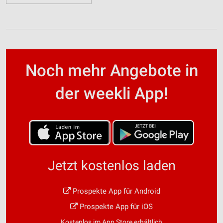
Noch mehr Angebote in
der weekli App!
Jetzt kostenlos laden
Prospekte App für Android
Prospekte App für iOS
Kostenlos im App Store erhältlich