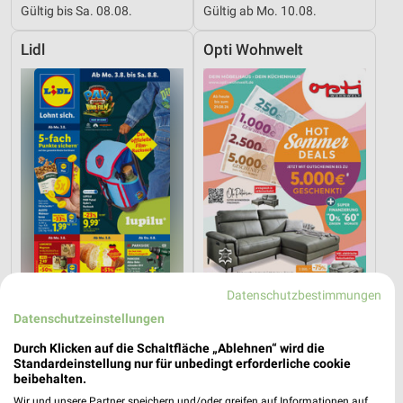
Gültig bis Sa. 08.08.
Gültig ab Mo. 10.08.
Lidl
Opti Wohnwelt
Datenschutzbestimmungen
17,6 km
23,9 km
Datenschutzeinstellungen
Angebote ab 03.08.
Hot Sommer Sale
Durch Klicken auf die Schaltfläche „Ablehnen“ wird die
Gültig bis Sa. 08.08.
Gültig bis Sa. 29.08.
Standardeinstellung nur für unbedingt erforderliche cookie
beibehalten.
PENNY
toom Baumarkt
Wir und unsere Partner speichern und/oder greifen auf Informationen auf