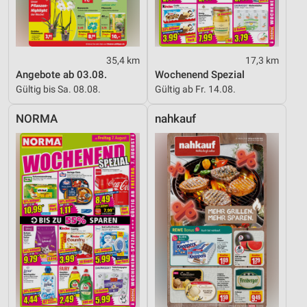
Performance
Funktional
35,4 km
17,3 km
Werbung
Angebote ab 03.08.
Wochenend Spezial
Gültig bis Sa. 08.08.
Gültig ab Fr. 14.08.
NORMA
nahkauf