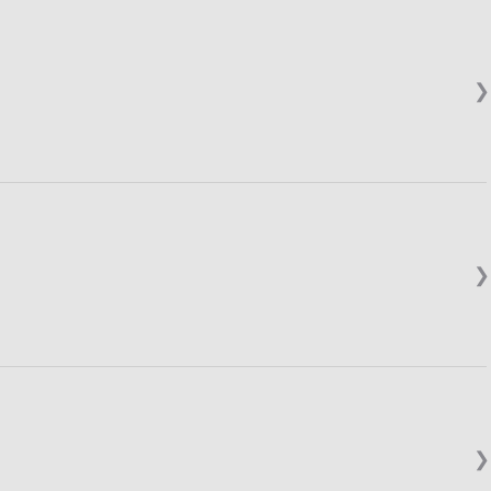
❯
❯
❯