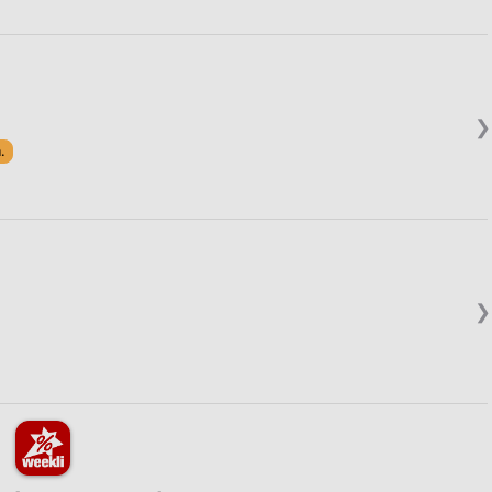
❯
.
❯