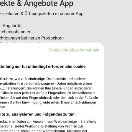
pekte & Angebote App
r Filialen & Öffnungszeiten in unserer App.
e Angebote
ieblingshändler
htigungen bei neuen Prospekten
 Einkauf stressfrei planen
Datenschutzbestimmungen
 App jetzt laden oder QR-Code scannen.
tellung nur für unbedingt erforderliche cookie
erät zu, wie z. B. eindeutige IDs in cookie und anderen
verarbeiten Ihre personenbezogenen Daten möglicherweise
„Einstellungen“. Sie können Ihre Einstellungen akzeptieren,
 klicken oder jederzeit auf die Fingerabdruck-Schaltfläche in
klicken Sie auf den Fingerabdruck oder den Link in der Fußzeile
önnen Sie Ihre Einwilligung widerrufen. Diese Entscheidungen
ten.
ite zu analysieren und Folgendes zu tun:
reduzierter Daten zur Auswahl von Werbeanzeigen. Erstellung
ersonalisierter Werbung. Erstellung von Profilen zur
ierter Inhalte. Messung der Werbeleistung. Messung der