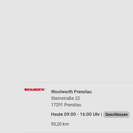
Messung der Performance von Inhalten
Analyse von Zielgruppen durch Statistiken oder Kombinationen 
Quellen
Entwicklung und Verbesserung der Angebote
Verwendung reduzierter Daten zur Auswahl von Inhalten
IAB-Besonderheiten:
Verwendung genauer Standortdaten
Geräte anhand von aktiv angeforderten Informationen identifizie
Nicht-IAB-Verarbeitungszwecke:
Woolworth Prenzlau
Notwendig
Steinstraße 22
17291 Prenzlau
Performance
Heute 09:00 - 16:00 Uhr |
Geschlossen
Funktional
93,20 km
Werbung