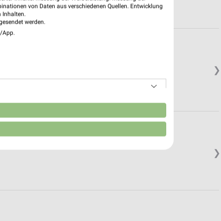
binationen von Daten aus verschiedenen Quellen. Entwicklung
 Inhalten.
gesendet werden.
e/App.
❯
n
❯