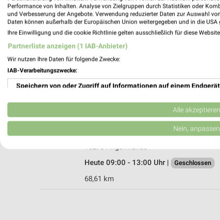
Performance von Inhalten. Analyse von Zielgruppen durch Statistiken oder Kom
und Verbesserung der Angebote. Verwendung reduzierter Daten zur Auswahl von
Daten können außerhalb der Europäischen Union weitergegeben und in die USA 
Ihre Einwilligung und die cookie Richtlinie gelten ausschließlich für diese Websit
Ernsting's family Schwedt Oder
Partnerliste anzeigen (1 IAB-Anbieter)
Platz der Befreiung 1
Wir nutzen Ihre Daten für folgende Zwecke:
16303 Schwedt Oder
IAB-Verarbeitungszwecke:
Heute 09:00 - 16:00 Uhr |
Geschlossen
Speichern von oder Zugriff auf Informationen auf einem Endgerät
84,34 km
Verwendung reduzierter Daten zur Auswahl von Werbeanzeigen
Alle akzeptiere
Ernsting's family Angermünde
Erstellung von Profilen für personalisierte Werbung
Nein, anpassen
Prenzlauer Straße 41
Verwendung von Profilen zur Auswahl personalisierter Werbung
16278 Angermünde
Heute 09:00 - 13:00 Uhr |
Geschlossen
Erstellung von Profilen zur Personalisierung von Inhalten
68,61 km
Verwendung von Profilen zur Auswahl personalisierter Inhalte
Messung der Werbeleistung