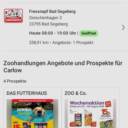
Kombinationen von Daten aus verschiedenen
Quellen
Fressnapf Bad Segeberg
Gieschenhagen 3
Entwicklung und Verbesserung der Angebote
23795 Bad Segeberg
❯
Verwendung reduzierter Daten zur Auswahl von
Heute 08:00 - 19:00 Uhr |
Geöffnet
Inhalten
258,91 km • Angebote: 1 Prospekt
IAB-Besonderheiten:
Verwendung genauer Standortdaten
Zoohandlungen Angebote und Prospekte für
Geräte anhand von aktiv angeforderten
Carlow
Informationen identifizieren
4 Prospekte
Nicht-IAB-Verarbeitungszwecke:
Notwendig
DAS FUTTERHAUS
ZOO & Co.
Performance
Funktional
Werbung