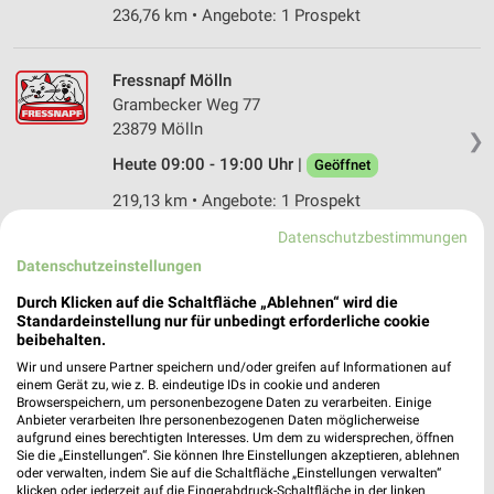
236,76 km • Angebote: 1 Prospekt
Fressnapf Mölln
Grambecker Weg 77
23879 Mölln
❯
Heute 09:00 - 19:00 Uhr |
Geöffnet
219,13 km • Angebote: 1 Prospekt
Datenschutzbestimmungen
DAS FUTTERHAUS Lübeck
Datenschutzeinstellungen
Herrenholz 14
Durch Klicken auf die Schaltfläche „Ablehnen“ wird die
❯
23556 Lübeck
Standardeinstellung nur für unbedingt erforderliche cookie
beibehalten.
237,46 km • Angebote: 1 Prospekt
Wir und unsere Partner speichern und/oder greifen auf Informationen auf
einem Gerät zu, wie z. B. eindeutige IDs in cookie und anderen
Browserspeichern, um personenbezogene Daten zu verarbeiten. Einige
DAS FUTTERHAUS Stockelsdorf
Anbieter verarbeiten Ihre personenbezogenen Daten möglicherweise
Ravensbusch 10
aufgrund eines berechtigten Interesses. Um dem zu widersprechen, öffnen
Sie die „Einstellungen“. Sie können Ihre Einstellungen akzeptieren, ablehnen
23617 Stockelsdorf
❯
oder verwalten, indem Sie auf die Schaltfläche „Einstellungen verwalten“
klicken oder jederzeit auf die Fingerabdruck-Schaltfläche in der linken