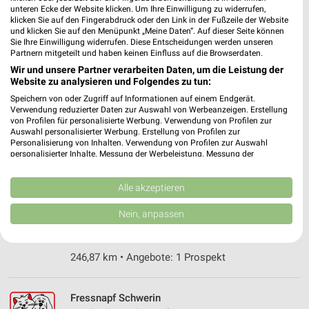
Heute 09:00 - 19:00 Uhr |
Geöffnet
unteren Ecke der Website klicken. Um Ihre Einwilligung zu widerrufen,
klicken Sie auf den Fingerabdruck oder den Link in der Fußzeile der Website
238,82 km • Angebote: 1 Prospekt
und klicken Sie auf den Menüpunkt „Meine Daten“. Auf dieser Seite können
Sie Ihre Einwilligung widerrufen. Diese Entscheidungen werden unseren
Partnern mitgeteilt und haben keinen Einfluss auf die Browserdaten.
Fressnapf XXL Schwerin
Wir und unsere Partner verarbeiten Daten, um die Leistung der
Grabenstraße 10
Website zu analysieren und Folgendes zu tun:
19061 Schwerin
Speichern von oder Zugriff auf Informationen auf einem Endgerät.
❯
Verwendung reduzierter Daten zur Auswahl von Werbeanzeigen. Erstellung
Heute 09:00 - 20:00 Uhr |
Geöffnet
von Profilen für personalisierte Werbung. Verwendung von Profilen zur
Auswahl personalisierter Werbung. Erstellung von Profilen zur
180,67 km • Angebote: 1 Prospekt
Personalisierung von Inhalten. Verwendung von Profilen zur Auswahl
personalisierter Inhalte. Messung der Werbeleistung. Messung der
Performance von Inhalten. Analyse von Zielgruppen durch Statistiken oder
Kombinationen von Daten aus verschiedenen Quellen. Entwicklung und
Fressnapf Bad Oldesloe
Verbesserung der Angebote. Verwendung reduzierter Daten zur Auswahl
Alle akzeptieren
Louise-Zietz-Straße 3
von Inhalten.
Daten können außerhalb der Europäischen Union weitergegeben und in die
23843 Bad Oldesloe
Nein, anpassen
❯
USA gesendet werden.
Heute 09:00 - 20:00 Uhr |
Geöffnet
Ihre Einwilligung und die cookie Richtlinie gelten ausschließlich für diese
Website/App.
246,87 km • Angebote: 1 Prospekt
Partnerliste anzeigen (1 IAB-Anbieter)
Wir nutzen Ihre Daten für folgende Zwecke:
Fressnapf Schwerin
IAB-Verarbeitungszwecke: