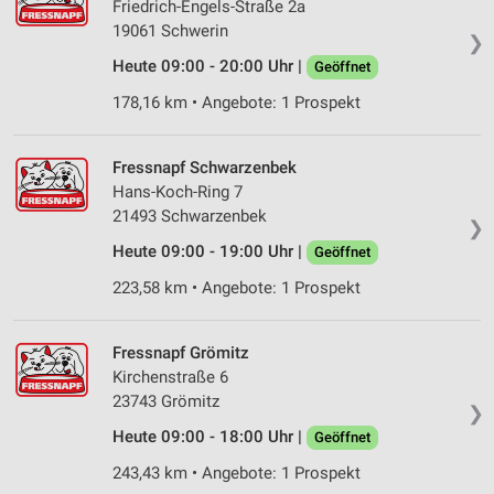
Friedrich-Engels-Straße 2a
Speichern von oder Zugriff auf Informationen
19061 Schwerin
auf einem Endgerät
❯
Heute 09:00 - 20:00 Uhr |
Geöffnet
Verwendung reduzierter Daten zur Auswahl von
Werbeanzeigen
178,16 km • Angebote: 1 Prospekt
Erstellung von Profilen für personalisierte
Werbung
Fressnapf Schwarzenbek
Hans-Koch-Ring 7
Verwendung von Profilen zur Auswahl
21493 Schwarzenbek
❯
personalisierter Werbung
Heute 09:00 - 19:00 Uhr |
Geöffnet
Erstellung von Profilen zur Personalisierung
223,58 km • Angebote: 1 Prospekt
von Inhalten
Verwendung von Profilen zur Auswahl
Fressnapf Grömitz
personalisierter Inhalte
Kirchenstraße 6
23743 Grömitz
Messung der Werbeleistung
❯
Heute 09:00 - 18:00 Uhr |
Geöffnet
Messung der Performance von Inhalten
243,43 km • Angebote: 1 Prospekt
Analyse von Zielgruppen durch Statistiken oder