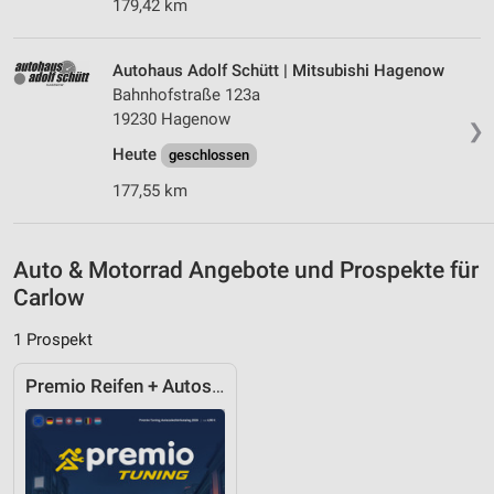
Verwendung genauer Standortdaten
179,42 km
Geräte anhand von aktiv angeforderten
Informationen identifizieren
Autohaus Adolf Schütt | Mitsubishi Hagenow
Bahnhofstraße 123a
Nicht-IAB-Verarbeitungszwecke:
19230 Hagenow
❯
Notwendig
Heute
geschlossen
Performance
177,55 km
Funktional
Auto & Motorrad Angebote und Prospekte für
Werbung
Carlow
1 Prospekt
Premio Reifen + Autoservice