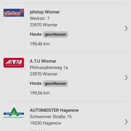
personalisierter Werbung
pitstop Wismar
Erstellung von Profilen zur Personalisierung
Werkstr. 7
von Inhalten
23970 Wismar
❯
Verwendung von Profilen zur Auswahl
Heute
geschlossen
personalisierter Inhalte
199,46 km
Messung der Werbeleistung
A.T.U Wismar
Messung der Performance von Inhalten
Philosophenweg 1a
23970 Wismar
Analyse von Zielgruppen durch Statistiken oder
❯
Kombinationen von Daten aus verschiedenen
Heute
geschlossen
Quellen
199,56 km
Entwicklung und Verbesserung der Angebote
Verwendung reduzierter Daten zur Auswahl von
AUTOMEISTER Hagenow
Inhalten
Schweriner Straße 15
❯
19230 Hagenow
IAB-Besonderheiten: