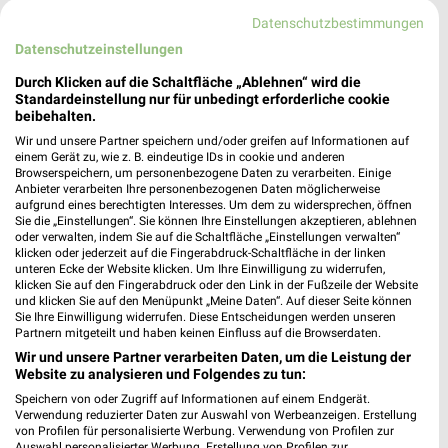
Heute
geschlossen
Datenschutzbestimmungen
182,72 km
Datenschutzeinstellungen
Durch Klicken auf die Schaltfläche „Ablehnen“ wird die
A.T.U Schwerin
Standardeinstellung nur für unbedingt erforderliche cookie
beibehalten.
Rogahner Straße 62
19061 Schwerin
Wir und unsere Partner speichern und/oder greifen auf Informationen auf
❯
einem Gerät zu, wie z. B. eindeutige IDs in cookie und anderen
Heute
Browserspeichern, um personenbezogene Daten zu verarbeiten. Einige
geschlossen
Anbieter verarbeiten Ihre personenbezogenen Daten möglicherweise
181,61 km
aufgrund eines berechtigten Interesses. Um dem zu widersprechen, öffnen
Sie die „Einstellungen“. Sie können Ihre Einstellungen akzeptieren, ablehnen
oder verwalten, indem Sie auf die Schaltfläche „Einstellungen verwalten“
klicken oder jederzeit auf die Fingerabdruck-Schaltfläche in der linken
Team Wilke - Autoteile Schwerin
unteren Ecke der Website klicken. Um Ihre Einwilligung zu widerrufen,
klicken Sie auf den Fingerabdruck oder den Link in der Fußzeile der Website
Schweriner Str. 3
und klicken Sie auf den Menüpunkt „Meine Daten“. Auf dieser Seite können
19061 Schwerin
❯
Sie Ihre Einwilligung widerrufen. Diese Entscheidungen werden unseren
Partnern mitgeteilt und haben keinen Einfluss auf die Browserdaten.
Heute
geschlossen
Wir und unsere Partner verarbeiten Daten, um die Leistung der
178,90 km
Website zu analysieren und Folgendes zu tun:
Speichern von oder Zugriff auf Informationen auf einem Endgerät.
Verwendung reduzierter Daten zur Auswahl von Werbeanzeigen. Erstellung
von Profilen für personalisierte Werbung. Verwendung von Profilen zur
Hugo Pfohe - Ford & Kia Schwerin
Auswahl personalisierter Werbung. Erstellung von Profilen zur