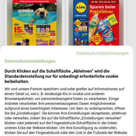
Datenschutzbestimmungen
Datenschutzeinstellungen
Durch Klicken auf die Schaltfläche „Ablehnen“ wird die
Standardeinstellung nur für unbedingt erforderliche cookie
beibehalten.
2,6 km
2,8 km
Wir und unsere Partner speichern und/oder greifen auf Informationen auf
Sommer Knaller
Angebote ab 10.08.
einem Gerät zu, wie z. B. eindeutige IDs in cookie und anderen
Gültig bis Sa. 08.08.
Gültig ab Mo. 10.08.
Browserspeichern, um personenbezogene Daten zu verarbeiten. Einige
Anbieter verarbeiten Ihre personenbezogenen Daten möglicherweise
aufgrund eines berechtigten Interesses. Um dem zu widersprechen, öffnen
Lidl
toom Baumarkt
Sie die „Einstellungen“. Sie können Ihre Einstellungen akzeptieren, ablehnen
oder verwalten, indem Sie auf die Schaltfläche „Einstellungen verwalten“
klicken oder jederzeit auf die Fingerabdruck-Schaltfläche in der linken
unteren Ecke der Website klicken. Um Ihre Einwilligung zu widerrufen,
klicken Sie auf den Fingerabdruck oder den Link in der Fußzeile der Website