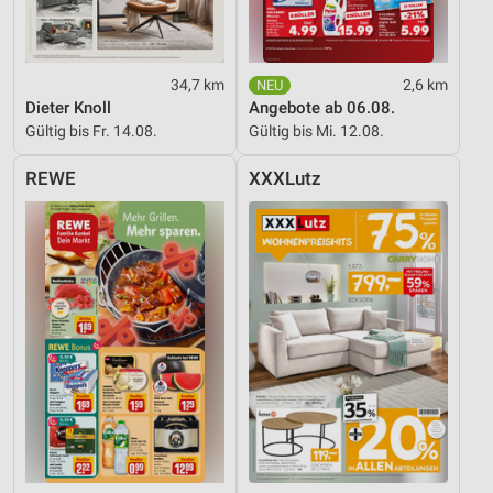
Entwicklung und Verbesserung der Angebote
Verwendung reduzierter Daten zur Auswahl von
34,7 km
2,6 km
Inhalten
Dieter Knoll
Angebote ab 06.08.
Gültig bis Fr. 14.08.
Gültig bis Mi. 12.08.
IAB-Besonderheiten:
Verwendung genauer Standortdaten
REWE
XXXLutz
Geräte anhand von aktiv angeforderten
Informationen identifizieren
Nicht-IAB-Verarbeitungszwecke:
Notwendig
Performance
Funktional
Werbung