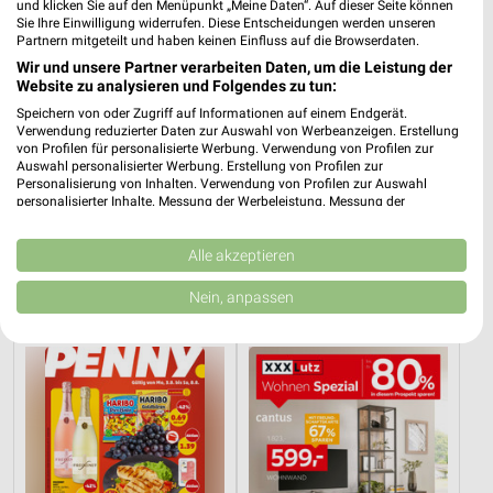
und klicken Sie auf den Menüpunkt „Meine Daten“. Auf dieser Seite können
Sie Ihre Einwilligung widerrufen. Diese Entscheidungen werden unseren
Partnern mitgeteilt und haben keinen Einfluss auf die Browserdaten.
Wir und unsere Partner verarbeiten Daten, um die Leistung der
Website zu analysieren und Folgendes zu tun:
Speichern von oder Zugriff auf Informationen auf einem Endgerät.
Verwendung reduzierter Daten zur Auswahl von Werbeanzeigen. Erstellung
von Profilen für personalisierte Werbung. Verwendung von Profilen zur
Auswahl personalisierter Werbung. Erstellung von Profilen zur
Personalisierung von Inhalten. Verwendung von Profilen zur Auswahl
personalisierter Inhalte. Messung der Werbeleistung. Messung der
Performance von Inhalten. Analyse von Zielgruppen durch Statistiken oder
2,8 km
20,2 km
Kombinationen von Daten aus verschiedenen Quellen. Entwicklung und
Angebote ab 03.08.
Angebote ab 01.08.
Verbesserung der Angebote. Verwendung reduzierter Daten zur Auswahl
Alle akzeptieren
von Inhalten.
Gültig bis Sa. 08.08.
Noch morgen gültig
Daten können außerhalb der Europäischen Union weitergegeben und in die
Nein, anpassen
USA gesendet werden.
PENNY
XXXLutz
Ihre Einwilligung und die cookie Richtlinie gelten ausschließlich für diese
Website/App.
Partnerliste anzeigen (1 IAB-Anbieter)
Wir nutzen Ihre Daten für folgende Zwecke:
IAB-Verarbeitungszwecke:
Speichern von oder Zugriff auf Informationen
auf einem Endgerät