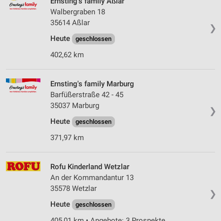
Ernsting's family Aßlar
Walbergraben 18
35614 Aßlar
❯
Heute
geschlossen
402,62 km
Ernsting's family Marburg
Barfüßerstraße 42 - 45
35037 Marburg
❯
Heute
geschlossen
371,97 km
Rofu Kinderland Wetzlar
An der Kommandantur 13
35578 Wetzlar
❯
Heute
geschlossen
405,01 km • Angebote: 3 Prospekte