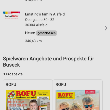
Analyse von Zielgruppen durch Statistiken oder
Kombinationen von Daten aus verschiedenen
Ernsting's family Alsfeld
Quellen
Obergasse 30 - 32
36304 Alsfeld
❯
Entwicklung und Verbesserung der Angebote
Heute
geschlossen
Verwendung reduzierter Daten zur Auswahl von
346,43 km
Inhalten
IAB-Besonderheiten:
Spielwaren Angebote und Prospekte für
Verwendung genauer Standortdaten
Buseck
Geräte anhand von aktiv angeforderten
Informationen identifizieren
3 Prospekte
Nicht-IAB-Verarbeitungszwecke:
ROFU
ROFU
Notwendig
Performance
Funktional