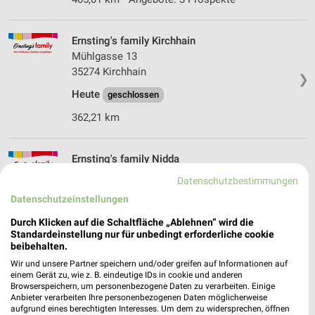
Ernsting's family Kirchhain
Mühlgasse 13
35274 Kirchhain
❯
Heute
geschlossen
362,21 km
Ernsting's family Nidda
Raun 2
Datenschutzbestimmungen
63667 Nidda
❯
Datenschutzeinstellungen
Heute
geschlossen
Durch Klicken auf die Schaltfläche „Ablehnen“ wird die
Standardeinstellung nur für unbedingt erforderliche cookie
384,13 km
beibehalten.
Wir und unsere Partner speichern und/oder greifen auf Informationen auf
einem Gerät zu, wie z. B. eindeutige IDs in cookie und anderen
Ernsting's family Bad Nauheim
Browserspeichern, um personenbezogene Daten zu verarbeiten. Einige
Kurstrasse 2
Anbieter verarbeiten Ihre personenbezogenen Daten möglicherweise
61231 Bad Nauheim
aufgrund eines berechtigten Interesses. Um dem zu widersprechen, öffnen