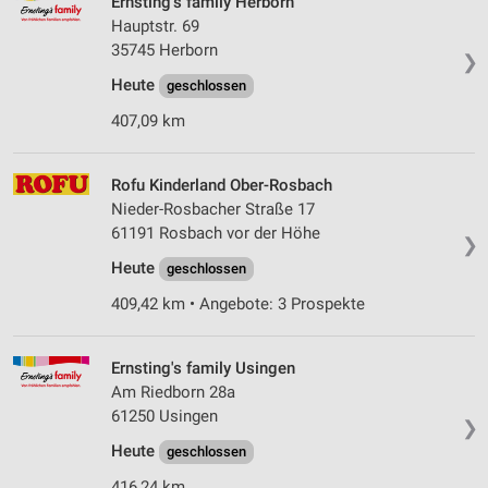
Ernsting's family Herborn
Wir nutzen Ihre Daten für folgende Zwecke:
Hauptstr. 69
IAB-Verarbeitungszwecke:
35745 Herborn
❯
Speichern von oder Zugriff auf Informationen
auf einem Endgerät
Heute
geschlossen
407,09 km
Verwendung reduzierter Daten zur Auswahl von
Werbeanzeigen
Rofu Kinderland Ober-Rosbach
Erstellung von Profilen für personalisierte
Werbung
Nieder-Rosbacher Straße 17
61191 Rosbach vor der Höhe
❯
Verwendung von Profilen zur Auswahl
Heute
geschlossen
personalisierter Werbung
409,42 km • Angebote: 3 Prospekte
Erstellung von Profilen zur Personalisierung
von Inhalten
Ernsting's family Usingen
Verwendung von Profilen zur Auswahl
Am Riedborn 28a
personalisierter Inhalte
61250 Usingen
❯
Messung der Werbeleistung
Heute
geschlossen
416,24 km
Messung der Performance von Inhalten