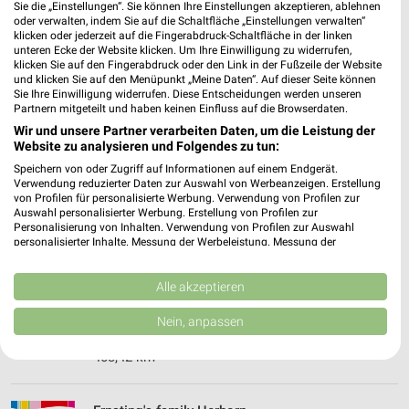
❯
Sie die „Einstellungen“. Sie können Ihre Einstellungen akzeptieren, ablehnen
Heute
geschlossen
oder verwalten, indem Sie auf die Schaltfläche „Einstellungen verwalten“
klicken oder jederzeit auf die Fingerabdruck-Schaltfläche in der linken
402,29 km
unteren Ecke der Website klicken. Um Ihre Einwilligung zu widerrufen,
klicken Sie auf den Fingerabdruck oder den Link in der Fußzeile der Website
und klicken Sie auf den Menüpunkt „Meine Daten“. Auf dieser Seite können
Sie Ihre Einwilligung widerrufen. Diese Entscheidungen werden unseren
Ernsting's family Stadtallendorf
Partnern mitgeteilt und haben keinen Einfluss auf die Browserdaten.
Straße des 17. Juni 3b
Wir und unsere Partner verarbeiten Daten, um die Leistung der
35260 Stadtallendorf
Website zu analysieren und Folgendes zu tun:
❯
Speichern von oder Zugriff auf Informationen auf einem Endgerät.
Heute
geschlossen
Verwendung reduzierter Daten zur Auswahl von Werbeanzeigen. Erstellung
von Profilen für personalisierte Werbung. Verwendung von Profilen zur
356,50 km
Auswahl personalisierter Werbung. Erstellung von Profilen zur
Personalisierung von Inhalten. Verwendung von Profilen zur Auswahl
personalisierter Inhalte. Messung der Werbeleistung. Messung der
Ernsting's family Friedberg
Performance von Inhalten. Analyse von Zielgruppen durch Statistiken oder
Kombinationen von Daten aus verschiedenen Quellen. Entwicklung und
Kaiserstr. 55
Verbesserung der Angebote. Verwendung reduzierter Daten zur Auswahl
Alle akzeptieren
61169 Friedberg
von Inhalten.
❯
Daten können außerhalb der Europäischen Union weitergegeben und in die
Nein, anpassen
Heute
geschlossen
USA gesendet werden.
Ihre Einwilligung und die cookie Richtlinie gelten ausschließlich für diese
403,42 km
Website/App.
Partnerliste anzeigen (1 IAB-Anbieter)