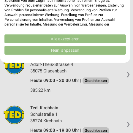
Speichern von oder Zugriff auf Informationen auf einem Endgerät.
Verwendung reduzierter Daten zur Auswahl von Werbeanzeigen. Erstellung
Tedi Aßlar
von Profilen für personalisierte Werbung. Verwendung von Profilen zur
Walbergraben 3
Auswahl personalisierter Werbung. Erstellung von Profilen zur
Personalisierung von Inhalten. Verwendung von Profilen zur Auswahl
35614 Aßlar
❯
personalisierter Inhalte. Messung der Werbeleistung. Messung der
Performance von Inhalten. Analyse von Zielgruppen durch Statistiken oder
Heute 09:00 - 20:00 Uhr |
Geschlossen
Kombinationen von Daten aus verschiedenen Quellen. Entwicklung und
Verbesserung der Angebote. Verwendung reduzierter Daten zur Auswahl
Alle akzeptieren
402,72 km
von Inhalten.
Daten können außerhalb der Europäischen Union weitergegeben und in die
Nein, anpassen
USA gesendet werden.
Tedi Gladenbach
Ihre Einwilligung und die cookie Richtlinie gelten ausschließlich für diese
Website/App.
Adolf-Theis-Strasse 4
35075 Gladenbach
Partnerliste anzeigen (1 IAB-Anbieter)
❯
Wir nutzen Ihre Daten für folgende Zwecke:
Heute 09:00 - 20:00 Uhr |
Geschlossen
IAB-Verarbeitungszwecke:
385,22 km
Speichern von oder Zugriff auf Informationen
auf einem Endgerät
Tedi Kirchhain
Verwendung reduzierter Daten zur Auswahl von
Schulstraße 1
Werbeanzeigen
35274 Kirchhain
❯
Heute 09:00 - 19:00 Uhr |
Erstellung von Profilen für personalisierte
Geschlossen