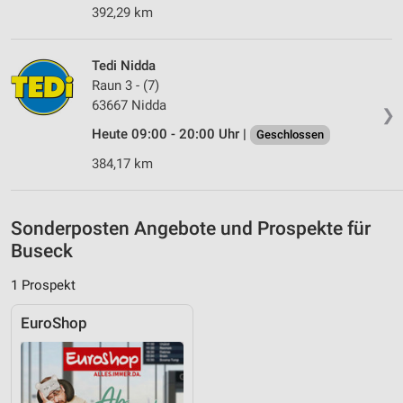
392,29 km
IAB-Besonderheiten:
Verwendung genauer Standortdaten
Tedi Nidda
Raun 3 - (7)
Geräte anhand von aktiv angeforderten
Informationen identifizieren
63667 Nidda
❯
Nicht-IAB-Verarbeitungszwecke:
Heute 09:00 - 20:00 Uhr |
Geschlossen
Notwendig
384,17 km
Performance
Sonderposten Angebote und Prospekte für
Funktional
Buseck
Werbung
1 Prospekt
EuroShop