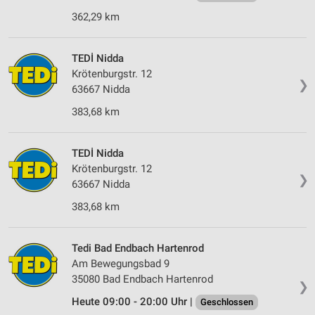
Werbung
362,29 km
Verwendung von Profilen zur Auswahl
personalisierter Werbung
TEDİ Nidda
Krötenburgstr. 12
Erstellung von Profilen zur Personalisierung
❯
von Inhalten
63667 Nidda
383,68 km
Verwendung von Profilen zur Auswahl
personalisierter Inhalte
TEDİ Nidda
Messung der Werbeleistung
Krötenburgstr. 12
❯
63667 Nidda
Messung der Performance von Inhalten
383,68 km
Analyse von Zielgruppen durch Statistiken oder
Kombinationen von Daten aus verschiedenen
Quellen
Tedi Bad Endbach Hartenrod
Am Bewegungsbad 9
Entwicklung und Verbesserung der Angebote
35080 Bad Endbach Hartenrod
❯
Verwendung reduzierter Daten zur Auswahl von
Heute 09:00 - 20:00 Uhr |
Geschlossen
Inhalten