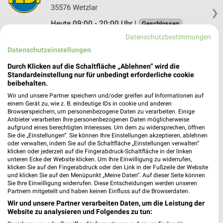
35576 Wetzlar
❯
Heute 09:00 - 20:00 Uhr |
Geschlossen
Datenschutzbestimmungen
402,74 km
Datenschutzeinstellungen
Durch Klicken auf die Schaltfläche „Ablehnen“ wird die
Tedi Butzbach
Standardeinstellung nur für unbedingt erforderliche cookie
Philipp-Reis-Str. 1
beibehalten.
35510 Butzbach
❯
Wir und unsere Partner speichern und/oder greifen auf Informationen auf
einem Gerät zu, wie z. B. eindeutige IDs in cookie und anderen
Heute 09:00 - 20:00 Uhr |
Geschlossen
Browserspeichern, um personenbezogene Daten zu verarbeiten. Einige
Anbieter verarbeiten Ihre personenbezogenen Daten möglicherweise
400,76 km
aufgrund eines berechtigten Interesses. Um dem zu widersprechen, öffnen
Sie die „Einstellungen“. Sie können Ihre Einstellungen akzeptieren, ablehnen
oder verwalten, indem Sie auf die Schaltfläche „Einstellungen verwalten“
klicken oder jederzeit auf die Fingerabdruck-Schaltfläche in der linken
Tedi Wetzlar
unteren Ecke der Website klicken. Um Ihre Einwilligung zu widerrufen,
Langgasse 71
klicken Sie auf den Fingerabdruck oder den Link in der Fußzeile der Website
35576 Wetzlar
und klicken Sie auf den Menüpunkt „Meine Daten“. Auf dieser Seite können
❯
Sie Ihre Einwilligung widerrufen. Diese Entscheidungen werden unseren
Heute 09:00 - 19:00 Uhr |
Geschlossen
Partnern mitgeteilt und haben keinen Einfluss auf die Browserdaten.
Wir und unsere Partner verarbeiten Daten, um die Leistung der
403,35 km
Website zu analysieren und Folgendes zu tun: