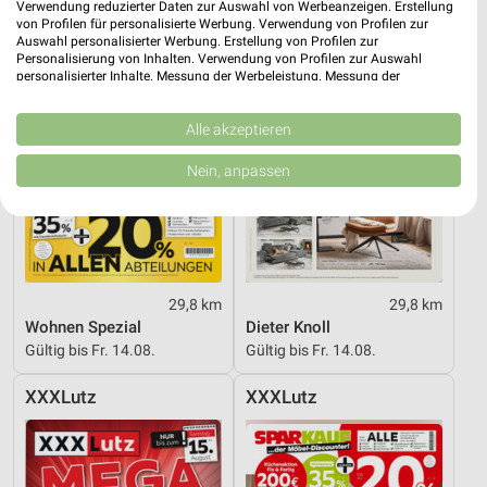
Verwendung reduzierter Daten zur Auswahl von Werbeanzeigen. Erstellung
von Profilen für personalisierte Werbung. Verwendung von Profilen zur
Auswahl personalisierter Werbung. Erstellung von Profilen zur
Personalisierung von Inhalten. Verwendung von Profilen zur Auswahl
personalisierter Inhalte. Messung der Werbeleistung. Messung der
Performance von Inhalten. Analyse von Zielgruppen durch Statistiken oder
Kombinationen von Daten aus verschiedenen Quellen. Entwicklung und
Verbesserung der Angebote. Verwendung reduzierter Daten zur Auswahl
Alle akzeptieren
von Inhalten.
Daten können außerhalb der Europäischen Union weitergegeben und in die
Nein, anpassen
USA gesendet werden.
Ihre Einwilligung und die cookie Richtlinie gelten ausschließlich für diese
Website/App.
Partnerliste anzeigen (1 IAB-Anbieter)
Wir nutzen Ihre Daten für folgende Zwecke:
29,8 km
29,8 km
IAB-Verarbeitungszwecke:
Wohnen Spezial
Dieter Knoll
Speichern von oder Zugriff auf Informationen
Gültig bis Fr. 14.08.
Gültig bis Fr. 14.08.
auf einem Endgerät
XXXLutz
XXXLutz
Verwendung reduzierter Daten zur Auswahl von
Werbeanzeigen
Erstellung von Profilen für personalisierte
Werbung