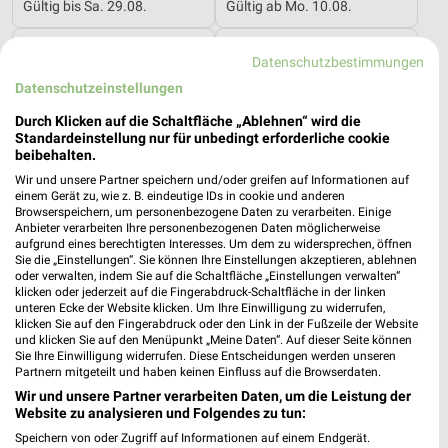
Gültig bis Sa. 29.08.
Gültig ab Mo. 10.08.
PENNY
Opti Wohnwelt
Datenschutzbestimmungen
Datenschutzeinstellungen
Durch Klicken auf die Schaltfläche „Ablehnen“ wird die
Standardeinstellung nur für unbedingt erforderliche cookie
beibehalten.
Wir und unsere Partner speichern und/oder greifen auf Informationen auf
einem Gerät zu, wie z. B. eindeutige IDs in cookie und anderen
Browserspeichern, um personenbezogene Daten zu verarbeiten. Einige
Anbieter verarbeiten Ihre personenbezogenen Daten möglicherweise
aufgrund eines berechtigten Interesses. Um dem zu widersprechen, öffnen
Sie die „Einstellungen“. Sie können Ihre Einstellungen akzeptieren, ablehnen
oder verwalten, indem Sie auf die Schaltfläche „Einstellungen verwalten“
klicken oder jederzeit auf die Fingerabdruck-Schaltfläche in der linken
unteren Ecke der Website klicken. Um Ihre Einwilligung zu widerrufen,
klicken Sie auf den Fingerabdruck oder den Link in der Fußzeile der Website
und klicken Sie auf den Menüpunkt „Meine Daten“. Auf dieser Seite können
6,3 km
14,2 km
Sie Ihre Einwilligung widerrufen. Diese Entscheidungen werden unseren
Angebote ab 10.08.
Hot Sommer Sale
Partnern mitgeteilt und haben keinen Einfluss auf die Browserdaten.
Gültig ab Mo. 10.08.
Gültig bis Sa. 29.08.
Wir und unsere Partner verarbeiten Daten, um die Leistung der
Website zu analysieren und Folgendes zu tun:
XXXLutz
XXXLutz
Speichern von oder Zugriff auf Informationen auf einem Endgerät.