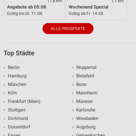
17,6 km
1,1 km
Angebote ab 05.08.
Wochenend Spezial
Gültig bis Di. 11.08.
Gültig ab Fr. 14.08.
ALLE PROSPEKTE
Top Städte
›
Berlin
›
Wuppertal
›
Hamburg
›
Bielefeld
›
München
›
Bonn
›
Köln
›
Mannheim
›
Frankfurt (Main)
›
Münster
›
Stuttgart
›
Karlsruhe
›
Dortmund
›
Wiesbaden
›
Düsseldorf
›
Augsburg
›
Essen
›
Gelsenkirchen