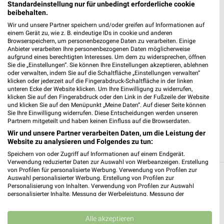
Standardeinstellung nur für unbedingt erforderliche cookie
EDEKA Bangemann Weissach im Tal
beibehalten.
Welzheimer Straße 58
Wir und unsere Partner speichern und/oder greifen auf Informationen auf
71554 Weissach im Tal
einem Gerät zu, wie z. B. eindeutige IDs in cookie und anderen
❯
Browserspeichern, um personenbezogene Daten zu verarbeiten. Einige
Heute 08:00 - 20:00 Uhr |
Geöffnet
Anbieter verarbeiten Ihre personenbezogenen Daten möglicherweise
aufgrund eines berechtigten Interesses. Um dem zu widersprechen, öffnen
485,75 km • Angebote: 1 Prospekt
Sie die „Einstellungen“. Sie können Ihre Einstellungen akzeptieren, ablehnen
oder verwalten, indem Sie auf die Schaltfläche „Einstellungen verwalten“
klicken oder jederzeit auf die Fingerabdruck-Schaltfläche in der linken
unteren Ecke der Website klicken. Um Ihre Einwilligung zu widerrufen,
REWE Marbach
klicken Sie auf den Fingerabdruck oder den Link in der Fußzeile der Website
Grabenstr. 1
und klicken Sie auf den Menüpunkt „Meine Daten“. Auf dieser Seite können
Sie Ihre Einwilligung widerrufen. Diese Entscheidungen werden unseren
71672 Marbach
❯
Partnern mitgeteilt und haben keinen Einfluss auf die Browserdaten.
Heute 07:00 - 22:00 Uhr |
Geöffnet
Wir und unsere Partner verarbeiten Daten, um die Leistung der
Website zu analysieren und Folgendes zu tun:
493,56 km • Angebote: 2 Prospekte
Speichern von oder Zugriff auf Informationen auf einem Endgerät.
Verwendung reduzierter Daten zur Auswahl von Werbeanzeigen. Erstellung
von Profilen für personalisierte Werbung. Verwendung von Profilen zur
Auswahl personalisierter Werbung. Erstellung von Profilen zur
Supermärkte Angebote und Prospekte für
Personalisierung von Inhalten. Verwendung von Profilen zur Auswahl
Burgstetten
personalisierter Inhalte. Messung der Werbeleistung. Messung der
Performance von Inhalten. Analyse von Zielgruppen durch Statistiken oder
Kombinationen von Daten aus verschiedenen Quellen. Entwicklung und
14 Prospekte
Verbesserung der Angebote. Verwendung reduzierter Daten zur Auswahl
Alle akzeptieren