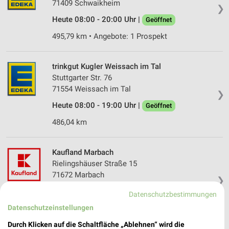
71409 Schwaikheim
❯
Heute 08:00 - 20:00 Uhr |
Geöffnet
495,79 km • Angebote: 1 Prospekt
trinkgut Kugler Weissach im Tal
Stuttgarter Str. 76
71554 Weissach im Tal
❯
Heute 08:00 - 19:00 Uhr |
Geöffnet
486,04 km
Kaufland Marbach
Rielingshäuser Straße 15
71672 Marbach
❯
Heute 07:00 - 22:00 Uhr |
Geöffnet
Datenschutzbestimmungen
Datenschutzeinstellungen
492,80 km • Angebote: 2 Prospekte
Durch Klicken auf die Schaltfläche „Ablehnen“ wird die